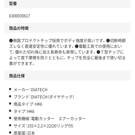
型番
6300030617
商品の特徴
●側面プロテクトチップ採用でボディ強度が高いです。●切断時胴
ズレなく直進安定性に優れています。●電動工具での使用におい
て、優れた切れ味に加え長寿命も実現しています。●Ｔ型チップに
よって首下摩擦を防ぐとともに、 チップを完全に最後まで使い切る
事ができます。
商品仕様
メーカー：DIATECH
ブランド：DIATECH（ダイヤテック）
商品タイプ：HK6
タイプ：HK6
使用機械：電動カッター エアーカッター
サイズ：155×2.2×22(20リング付)
原産国：日本