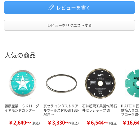
レビューを書く
レビューをリクエストする
人気の商品
藤原産業 ＳＫ11 ダ
京セラ インダストリア
石井超硬工具製作所 石
DIATECH
イヤモンドカッター
ルツールズ RYOBI TBS-
井セラシャープ DI
鉄筋入りコ
50用…
ブロック切
￥2,640～
￥3,330～
￥6,544～
￥16,6
（税込）
（税込）
（税込）