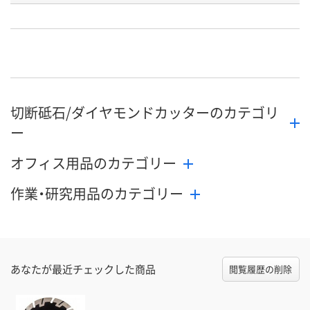
お申込番
HP14338
HP14324
HP14341
号
直送品
直送品
直送品
在庫
8月27日（木）まで
8月27日（木）まで
8月27日（木）
お届け日
切断砥石/ダイヤモンドカッターのカテゴリ
数量
数量
数量
ー
カゴへ
カゴへ
カ
オフィス用品のカテゴリー
作業・研究用品のカテゴリー
あなたが最近チェックした商品
閲覧履歴の削除