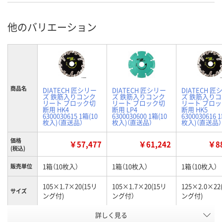
他のバリエーション
商品名
DIATECH 匠シリー
DIATECH 匠シリー
DIATECH 匠
ズ 鉄筋入りコンク
ズ 鉄筋入りコンク
ズ 鉄筋入り
リート ブロック切
リート ブロック切
リート ブロ
断用 HK4
断用 LP4
断用 HK5
6300030615 1箱(10
6300030600 1箱(10
6300030616 
枚入)（直送品）
枚入)（直送品）
枚入)（直送品）
価格
￥57,477
￥61,242
￥88
(税込)
1箱（10枚入）
1箱（10枚入）
1箱（10枚入）
販売単位
105×1.7×20(15リ
105×1.7×20(15リ
125×2.0×22
サイズ
ング付)
ング付）
ング付)
詳しく見る
HK4
LP4
HK5
タイプ