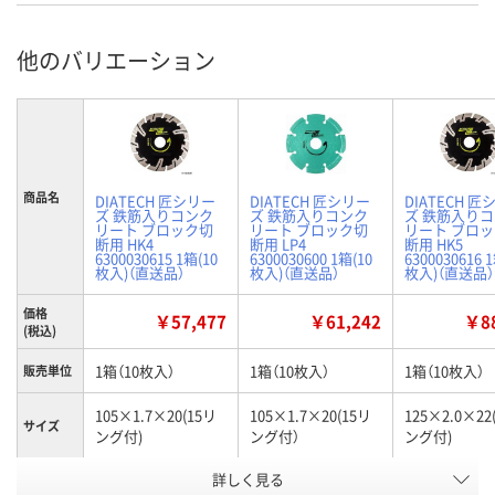
他のバリエーション
商品名
DIATECH 匠シリー
DIATECH 匠シリー
DIATECH 匠
ズ 鉄筋入りコンク
ズ 鉄筋入りコンク
ズ 鉄筋入り
リート ブロック切
リート ブロック切
リート ブロ
断用 HK4
断用 LP4
断用 HK5
6300030615 1箱(10
6300030600 1箱(10
6300030616 
枚入)（直送品）
枚入)（直送品）
枚入)（直送品）
価格
￥57,477
￥61,242
￥88
(税込)
1箱（10枚入）
1箱（10枚入）
1箱（10枚入）
販売単位
105×1.7×20(15リ
105×1.7×20(15リ
125×2.0×22
サイズ
ング付)
ング付）
ング付)
詳しく見る
HK4
LP4
HK5
タイプ