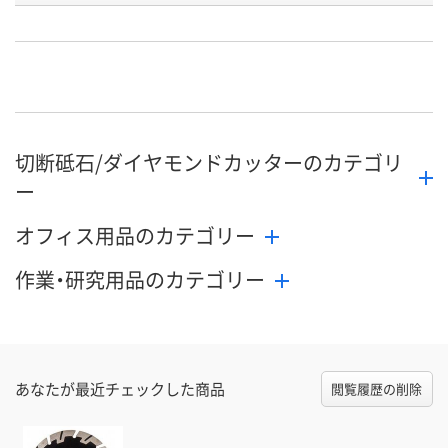
お申込番
HP14338
HP14324
HP14341
号
直送品
直送品
直送品
在庫
8月27日（木）まで
8月27日（木）まで
8月27日（木）
お届け日
切断砥石/ダイヤモンドカッターのカテゴリ
数量
数量
数量
ー
カゴへ
カゴへ
カ
オフィス用品のカテゴリー
作業・研究用品のカテゴリー
あなたが最近チェックした商品
閲覧履歴の削除