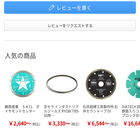
レビューを書く
レビューをリクエストする
人気の商品
藤原産業 ＳＫ11 ダ
京セラ インダストリア
石井超硬工具製作所 石
DIATECH
イヤモンドカッター
ルツールズ RYOBI TBS-
井セラシャープ DI
鉄筋入りコ
50用…
ブロック切
￥2,640～
￥3,330～
￥6,544～
￥16,6
（税込）
（税込）
（税込）