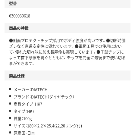
型番
6300030618
商品の特徴
●側面プロテクトチップ採用でボディ強度が高いです。●切断時胴
ズレなく直進安定性に優れています。●電動工具での使用におい
て、優れた切れ味に加え長寿命も実現しています。●Ｔ型チップに
よって首下摩擦を防ぐとともに、 チップを完全に最後まで使い切る
事ができます。
商品仕様
メーカー：DIATECH
ブランド：DIATECH（ダイヤテック）
商品タイプ：HK7
タイプ：HK7
質量：100g
サイズ：180×2.2×25.4(22,20リング付)
原産国：日本