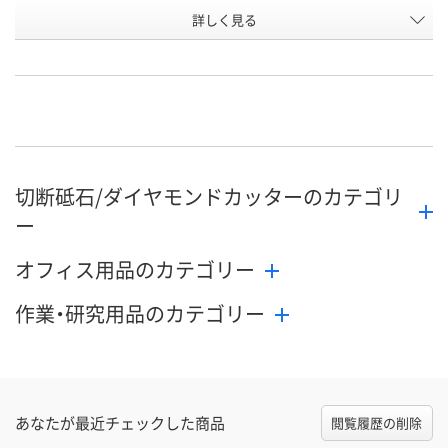
詳しく見る
HK4
LP4
HK5
タイプ
お申込番
HP14338
HP14324
HP14341
号
直送品
直送品
直送品
在庫
8月27日（木）まで
8月27日（木）まで
8月27日（木）
お届け日
切断砥石/ダイヤモンドカッターのカテゴリ
数量
数量
数量
ー
カゴへ
カゴへ
カ
オフィス用品のカテゴリー
作業・研究用品のカテゴリー
あなたが最近チェックした商品
閲覧履歴の削除