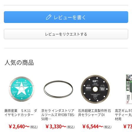
レビューを書く
レビューをリクエストする
人気の商品
藤原産業 ＳＫ11 ダ
京セラ インダストリア
石井超硬工具製作所 石
高芝ギムネ
イヤモンドカッター
ルツールズ RYOBI TBS-
井セラシャープ DI
ヤティー 丸
50用…
材用
￥2,640～
￥3,330～
￥6,544～
￥7
（税込）
（税込）
（税込）