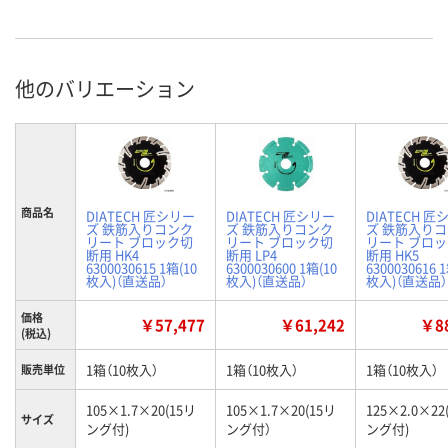
他のバリエーション
商品名
DIATECH 匠シリー
DIATECH 匠シリー
DIATECH 匠
ズ 鉄筋入りコンク
ズ 鉄筋入りコンク
ズ 鉄筋入り
リート ブロック切
リート ブロック切
リート ブロ
断用 HK4
断用 LP4
断用 HK5
6300030615 1箱(10
6300030600 1箱(10
6300030616 
枚入)（直送品）
枚入)（直送品）
枚入)（直送品）
価格
￥57,477
￥61,242
￥88
(税込)
1箱（10枚入）
1箱（10枚入）
1箱（10枚入）
販売単位
105×1.7×20(15リ
105×1.7×20(15リ
125×2.0×22
サイズ
ング付)
ング付）
ング付)