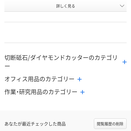
詳しく見る
HK4
LP4
HK5
タイプ
お申込番
HP14338
HP14324
HP14341
号
直送品
直送品
直送品
在庫
8月27日（木）まで
8月27日（木）まで
8月27日（木）
お届け日
切断砥石/ダイヤモンドカッターのカテゴリ
数量
数量
数量
ー
カゴへ
カゴへ
カ
オフィス用品のカテゴリー
作業・研究用品のカテゴリー
あなたが最近チェックした商品
閲覧履歴の削除