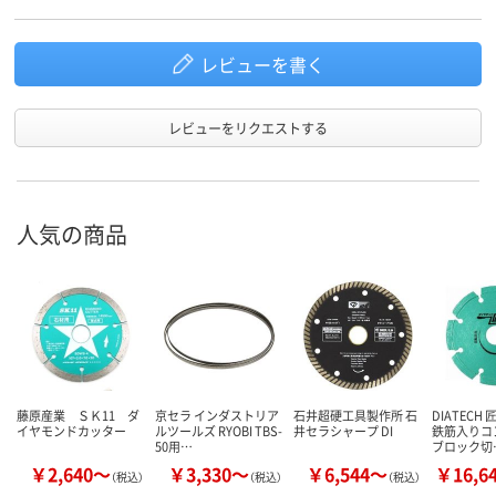
レビューを書く
レビューをリクエストする
人気の商品
藤原産業 ＳＫ11 ダ
京セラ インダストリア
石井超硬工具製作所 石
DIATECH
イヤモンドカッター
ルツールズ RYOBI TBS-
井セラシャープ DI
鉄筋入りコ
50用…
ブロック切
￥2,640～
￥3,330～
￥6,544～
￥16,6
（税込）
（税込）
（税込）