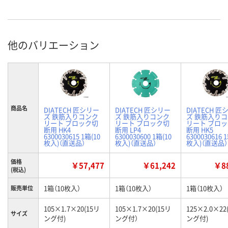
他のバリエーション
商品名
DIATECH 匠シリー
DIATECH 匠シリー
DIATECH 匠
ズ 鉄筋入りコンク
ズ 鉄筋入りコンク
ズ 鉄筋入り
リート ブロック切
リート ブロック切
リート ブロ
断用 HK4
断用 LP4
断用 HK5
6300030615 1箱(10
6300030600 1箱(10
6300030616 
枚入)（直送品）
枚入)（直送品）
枚入)（直送品）
価格
￥57,477
￥61,242
￥88
(税込)
1箱（10枚入）
1箱（10枚入）
1箱（10枚入）
販売単位
105×1.7×20(15リ
105×1.7×20(15リ
125×2.0×22
サイズ
ング付)
ング付）
ング付)