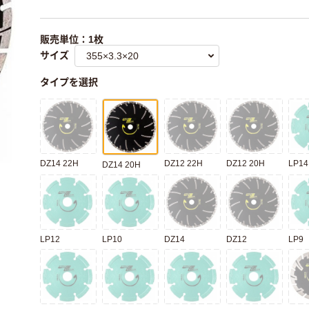
販売単位：1枚
サイズ
タイプを選択
DZ14 22H
DZ12 22H
DZ12 20H
LP14
DZ14 20H
LP12
LP10
DZ14
DZ12
LP9