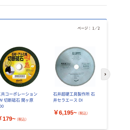
ページ：
1
／
2
次のスライド
三共コーポレーション
石井超硬工具製作所 石
DIATEC
LW 切断砥石 関ヶ原
井セラエース DI
ャー 鋼材・
00
リート研削用
￥6,195~
ゴムゴム2
（税込）
￥179~
￥69,35
（税込）