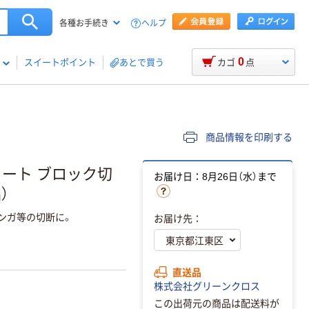
ヘルプ
各種お手続き
0
スイートポイント
あとで買う
カゴ
点
商品情報を印刷する
リート ブロック切
お届け日：8月26日（水）まで
）
レンガ等の切断に。
お届け先：
直送品
株式会社グリーンクロス
この出荷元の商品は配送料が