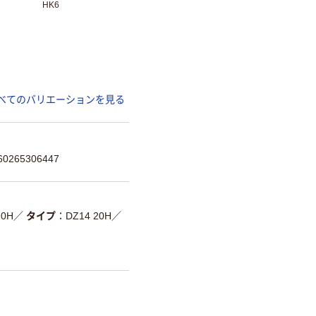
HK6
べてのバリエーションを見る
265306447
20H
／
タイプ
DZ14 20H
／