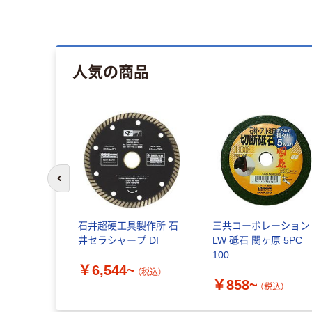
人気の商品
前のスライドへ
石井超硬工具製作所 石
三共コーポレーション
井セラシャープ DI
LW 砥石 関ヶ原 5PC
100
￥6,544~
（税込）
￥858~
（税込）