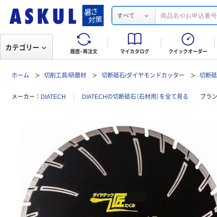
すべて
カテゴリー
履歴・再注文
マイカタログ
クイックオーダー
ホーム
切削工具/研磨材
切断砥石/ダイヤモンドカッター
切断砥
メーカー
DIATECH
DIATECHの切断砥石（石材用）を全て見る
ブラ