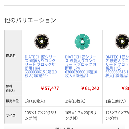
他のバリエーション
商品名
DIATECH 匠シリー
DIATECH 匠シリー
DIATECH 匠
ズ 鉄筋入りコンク
ズ 鉄筋入りコンク
ズ 鉄筋入り
リート ブロック切
リート ブロック切
リート ブロ
断用 HK4
断用 LP4
断用 HK5
6300030615 1箱(10
6300030600 1箱(10
6300030616 
枚入)（直送品）
枚入)（直送品）
枚入)（直送品）
価格
￥57,477
￥61,242
￥88
(税込)
1箱（10枚入）
1箱（10枚入）
1箱（10枚入）
販売単位
105×1.7×20(15リ
105×1.7×20(15リ
125×2.0×22
サイズ
ング付)
ング付）
ング付)