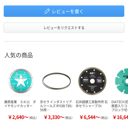
レビューを書く
レビューをリクエストする
人気の商品
藤原産業 ＳＫ11 ダ
京セラ インダストリア
石井超硬工具製作所 石
DIATECH
イヤモンドカッター
ルツールズ RYOBI TBS-
井セラシャープ DI
鉄筋入りコ
50用…
ブロック切
￥2,640～
￥3,330～
￥6,544～
￥16,6
（税込）
（税込）
（税込）