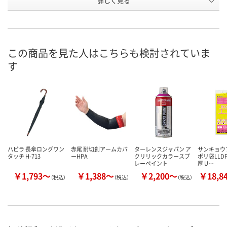
詳しく見る
HK4
LP4
HK5
タイプ
お申込番
HP14338
HP14324
HP14341
号
直送品
直送品
直送品
在庫
この商品を見た人はこちらも検討されていま
す
8月27日（木）まで
8月27日（木）まで
8月27日（木）
お届け日
数量
数量
数量
カゴへ
カゴへ
カ
ハピラ 長傘ロングワン
赤尾 耐切創アームカバ
ターレンスジャパン ア
サンキョウ
タッチ H-713
ーHPA
クリリックカラースプ
ポリ袋LLDPE
レーペイント
厚 U…
￥1,793～
￥1,388～
￥2,200～
￥18,8
（税込）
（税込）
（税込）