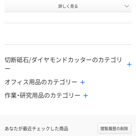
詳しく見る
HK4
LP4
HK5
タイプ
お申込番
HP14338
HP14324
HP14341
号
直送品
直送品
直送品
在庫
8月27日（木）まで
8月27日（木）まで
8月27日（木）
お届け日
切断砥石/ダイヤモンドカッターのカテゴリ
数量
数量
数量
ー
カゴへ
カゴへ
カ
オフィス用品のカテゴリー
作業・研究用品のカテゴリー
あなたが最近チェックした商品
閲覧履歴の削除