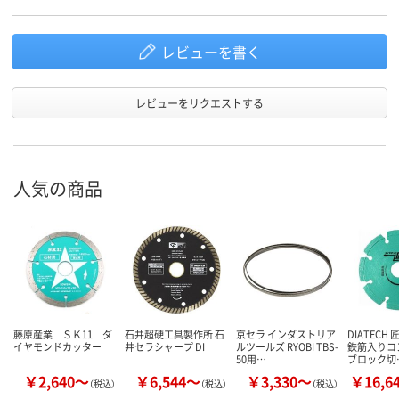
レビューを書く
レビューをリクエストする
人気の商品
藤原産業 ＳＫ11 ダ
石井超硬工具製作所 石
京セラ インダストリア
DIATECH
イヤモンドカッター
井セラシャープ DI
ルツールズ RYOBI TBS-
鉄筋入りコ
50用…
ブロック切
￥2,640～
￥6,544～
￥3,330～
￥16,6
（税込）
（税込）
（税込）