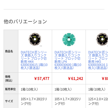
他のバリエーション
商品名
DIATECH 匠シリー
DIATECH 匠シリー
DIATECH 匠
ズ 鉄筋入りコンク
ズ 鉄筋入りコンク
ズ 鉄筋入り
リート ブロック切
リート ブロック切
リート ブロ
断用 HK4
断用 LP4
断用 HK5
6300030615 1箱(10
6300030600 1箱(10
6300030616 
枚入)（直送品）
枚入)（直送品）
枚入)（直送品）
価格
￥57,477
￥61,242
￥88
(税込)
1箱（10枚入）
1箱（10枚入）
1箱（10枚入）
販売単位
105×1.7×20(15リ
105×1.7×20(15リ
125×2.0×22
サイズ
ング付)
ング付）
ング付)