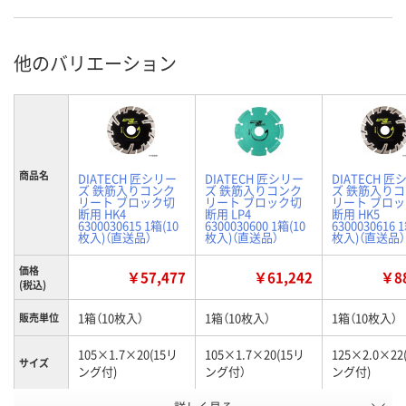
他のバリエーション
商品名
DIATECH 匠シリー
DIATECH 匠シリー
DIATECH 匠
ズ 鉄筋入りコンク
ズ 鉄筋入りコンク
ズ 鉄筋入り
リート ブロック切
リート ブロック切
リート ブロ
断用 HK4
断用 LP4
断用 HK5
6300030615 1箱(10
6300030600 1箱(10
6300030616 
枚入)（直送品）
枚入)（直送品）
枚入)（直送品）
価格
￥57,477
￥61,242
￥88
(税込)
1箱（10枚入）
1箱（10枚入）
1箱（10枚入）
販売単位
105×1.7×20(15リ
105×1.7×20(15リ
125×2.0×22
サイズ
ング付)
ング付）
ング付)