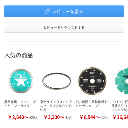
レビューを書く
レビューをリクエストする
人気の商品
藤原産業 ＳＫ11 ダ
京セラ インダストリア
石井超硬工具製作所 石
DIATECH
イヤモンドカッター
ルツールズ RYOBI TBS-
井セラシャープ DI
鉄筋入りコ
50用…
ブロック切
￥2,640～
￥3,330～
￥6,544～
￥16,6
（税込）
（税込）
（税込）