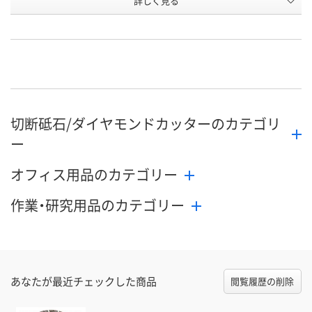
詳しく見る
HK4
LP4
HK5
タイプ
お申込番
HP14338
HP14324
HP14341
号
直送品
直送品
直送品
在庫
8月27日（木）まで
8月27日（木）まで
8月27日（木）
お届け日
切断砥石/ダイヤモンドカッターのカテゴリ
数量
数量
数量
ー
カゴへ
カゴへ
カ
オフィス用品のカテゴリー
作業・研究用品のカテゴリー
あなたが最近チェックした商品
閲覧履歴の削除