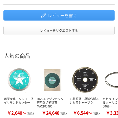
レビューを書く
レビューをリクエストする
人気の商品
藤原産業 ＳＫ11 ダ
DAS エンジンカッター
石井超硬工具製作所 石
京セラ イ
イヤモンドカッター
専用強切断砥石
井セラシャープ DI
ルツールズ RY
MAX100 GC …
50用…
￥2,640～
￥24,640
￥6,544～
￥3,3
（税込）
（税込）
（税込）