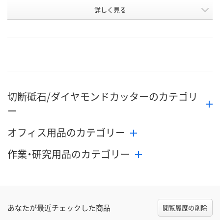
詳しく見る
HK4
LP4
HK5
タイプ
お申込番
HP14338
HP14324
HP14341
号
直送品
直送品
直送品
在庫
8月26日（水）まで
8月26日（水）まで
8月26日（水）
お届け日
切断砥石/ダイヤモンドカッターのカテゴリ
数量
数量
数量
ー
カゴへ
カゴへ
カ
オフィス用品のカテゴリー
作業・研究用品のカテゴリー
あなたが最近チェックした商品
閲覧履歴の削除