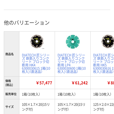
他のバリエーション
商品名
DIATECH 匠シリー
DIATECH 匠シリー
DIATECH 匠
ズ 鉄筋入りコンク
ズ 鉄筋入りコンク
ズ 鉄筋入り
リート ブロック切
リート ブロック切
リート ブロ
断用 HK4
断用 LP4
断用 HK5
6300030615 1箱(10
6300030600 1箱(10
6300030616 
枚入)（直送品）
枚入)（直送品）
枚入)（直送品）
価格
￥57,477
￥61,242
￥88
(税込)
1箱（10枚入）
1箱（10枚入）
1箱（10枚入）
販売単位
105×1.7×20(15リ
105×1.7×20(15リ
125×2.0×22
サイズ
ング付)
ング付）
ング付)