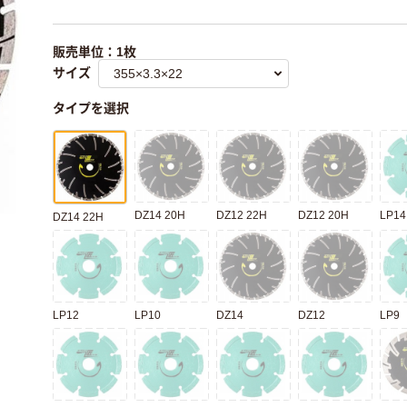
販売単位：1枚
サイズ
タイプを選択
DZ14 20H
DZ12 22H
DZ12 20H
LP14
DZ14 22H
LP12
LP10
DZ14
DZ12
LP9