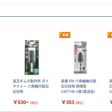
新着
カ
高芝ギムネ製作所 ダイ
高儀 EM 六角軸軸付砥
ヤティー 六角軸付砥石
石石材用 砲弾型
石
石材用
1307746 1個（直送品）
￥530~
￥353
（税込）
（税込）