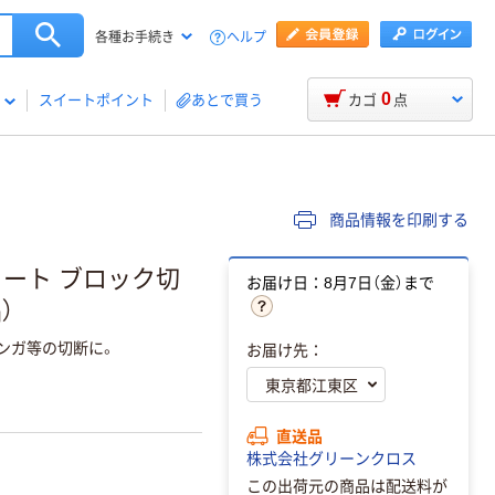
ヘルプ
各種お手続き
0
スイートポイント
あとで買う
カゴ
点
商品情報を印刷する
リート ブロック切
お届け日：8月7日（金）まで
）
レンガ等の切断に。
お届け先：
直送品
株式会社グリーンクロス
この出荷元の商品は配送料が