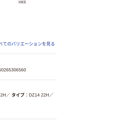
HK6
べてのバリエーションを見る
265306560
22H
／
タイプ
DZ14 22H
／