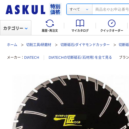
すべて
カテゴリー
履歴・再注文
マイカタログ
クイックオーダー
ホーム
切削工具/研磨材
切断砥石/ダイヤモンドカッター
切断砥
メーカー
DIATECH
DIATECHの切断砥石（石材用）を全て見る
ブラ