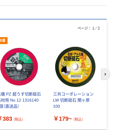
ページ：
1
／
2
新着
次のスライド
高儀 PZ 超うす切断砥石
三共コーポレーション
ビッグマン 
材用 No.12 1316140
LW 切断砥石 関ヶ原
石 神業0.8
1個（直送品）
100
￥318~
￥383
￥179~
（税込）
（税込）