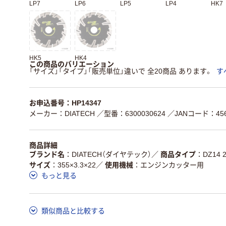
LP7
LP6
LP5
LP4
HK7
HK5
HK4
この商品のバリエーション
「サイズ」「タイプ」「販売単位」違いで 全20商品 あります。
す
お申込番号：HP14347
メーカー：DIATECH
／型番：6300030624
／JANコード：4560
商品詳細
ブランド名
DIATECH（ダイヤテック）
／
商品タイプ
DZ14 
サイズ
355×3.3×22
／
使用機械
エンジンカッター用
もっと見る
類似商品と比較する