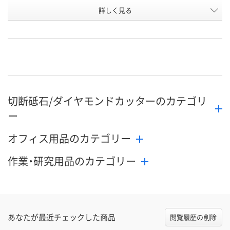
詳しく見る
HK4
LP4
HK5
タイプ
お申込番
HP14338
HP14324
HP14341
号
直送品
直送品
直送品
在庫
8月27日（木）まで
8月27日（木）まで
8月27日（木）
お届け日
切断砥石/ダイヤモンドカッターのカテゴリ
数量
数量
数量
ー
カゴへ
カゴへ
カ
オフィス用品のカテゴリー
作業・研究用品のカテゴリー
あなたが最近チェックした商品
閲覧履歴の削除