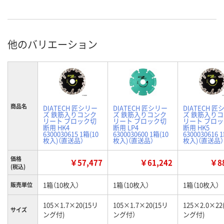
他のバリエーション
商品名
DIATECH 匠シリー
DIATECH 匠シリー
DIATECH 匠
ズ 鉄筋入りコンク
ズ 鉄筋入りコンク
ズ 鉄筋入り
リート ブロック切
リート ブロック切
リート ブロ
断用 HK4
断用 LP4
断用 HK5
6300030615 1箱(10
6300030600 1箱(10
6300030616 
枚入)（直送品）
枚入)（直送品）
枚入)（直送品）
価格
￥57,477
￥61,242
￥88
(税込)
1箱（10枚入）
1箱（10枚入）
1箱（10枚入）
販売単位
105×1.7×20(15リ
105×1.7×20(15リ
125×2.0×22
サイズ
ング付)
ング付）
ング付)