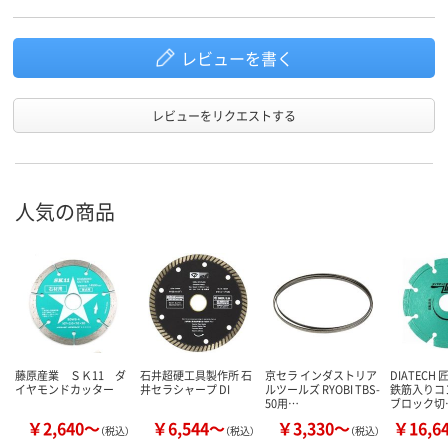
レビューを書く
レビューをリクエストする
人気の商品
藤原産業 ＳＫ11 ダ
石井超硬工具製作所 石
京セラ インダストリア
DIATECH
イヤモンドカッター
井セラシャープ DI
ルツールズ RYOBI TBS-
鉄筋入りコ
50用…
ブロック切
￥2,640～
￥6,544～
￥3,330～
￥16,6
（税込）
（税込）
（税込）