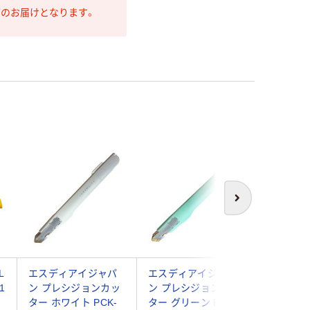
第のお届けとなります。
次へ
L
エスディアイジャパ
エスディアイジャパ
ムラテック
1
ン プレシジョンカッ
ン プレシジョンカッ
ドラゴン
ター ホワイト PCK-
ター グリーン PCK-
能超焼のこ