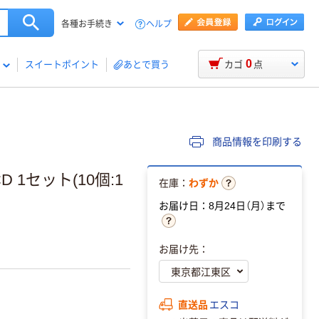
ヘルプ
各種お手続き
0
スイートポイント
あとで買う
カゴ
点
商品情報を印刷する
D 1セット(10個:1
在庫：
わずか
お届け日：8月24日（月）まで
お届け先：
直送品
エスコ