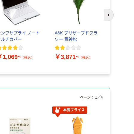
次のスライド
サンワサプライ ノート
A&K プリザーブドフラ
アスクル 
マルチカバー
ワー 荒神松
ザインポ
Climbing Pl
￥1,069~
￥3,871~
（税込）
（税込）
￥1,100
ページ：
1
／
4
本気プライス
本気プ