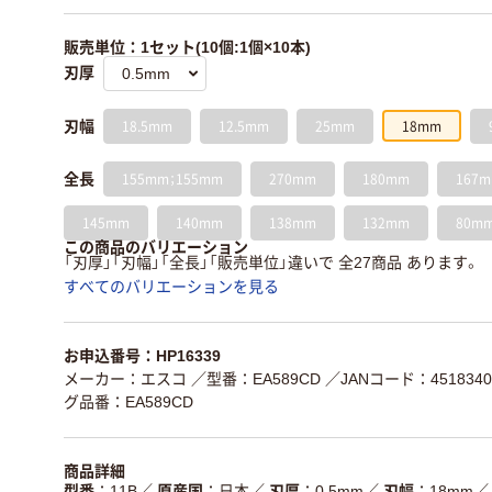
販売単位：1セット(10個:1個×10本)
刃厚
18.5mm
12.5mm
25mm
18mm
刃幅
155mm；155mm
270mm
180mm
167
全長
145mm
140mm
138mm
132mm
80m
この商品のバリエーション
「刃厚」「刃幅」「全長」「販売単位」違いで 全27商品 あります。
すべてのバリエーションを見る
お申込番号：HP16339
メーカー：エスコ
／型番：EA589CD
／JANコード：4518340
グ品番：EA589CD
商品詳細
型番
11B
／
原産国
日本
／
刃厚
0.5mm
／
刃幅
18mm
／