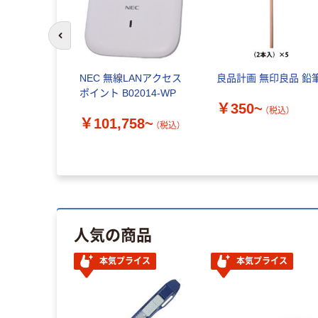
前のスライドへ
D電球 ボー
NEC 無線LANアクセス
良品計画 無印良品 鉛
6）
ポイント B02014-WP
￥350~
（税込）
￥101,758~
税込）
（税込）
人気の商品
本気プライス
本気プライス