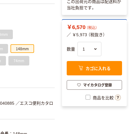
この出荷元の商品は配送料が
当社負担です。
￥6,570
（税込）
9mm
／ ￥5,973 （税抜き）
mm
148mm
数量
m
74mm
カゴに入れる
マイカタログ登録
商品を比較
040885
／エスコ便利カタロ
全長
148mm