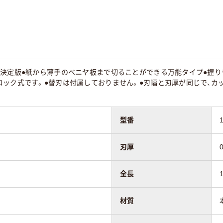
の決定版●紙から薄手のベニヤ板まで切ることができる万能タイプ●握り
ロック式です。●替刃は付属しておりません。●刃幅と刃厚が同じで、カ
。
型番
刃厚
全長
材質