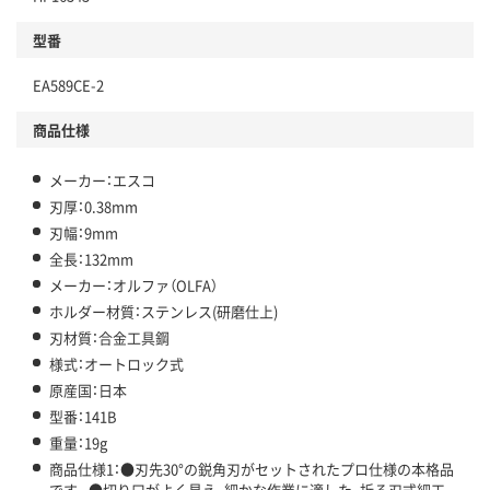
型番
EA589CE-2
商品仕様
メーカー：エスコ
刃厚：0.38mm
刃幅：9mm
全長：132mm
メーカー：オルファ（OLFA）
ホルダー材質：ステンレス(研磨仕上)
刃材質：合金工具鋼
様式：オートロック式
原産国：日本
型番：141B
重量：19g
商品仕様1：●刃先30°の鋭角刃がセットされたプロ仕様の本格品
です。●切り口がよく見え、細かな作業に適した、折る刃式細工