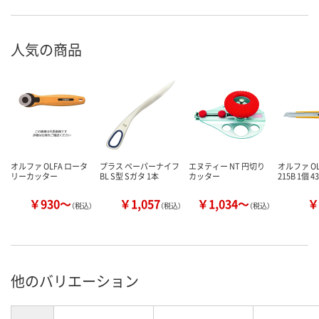
人気の商品
オルファ OLFA ロータ
プラス ペーパーナイフ
エヌティー NT 円切り
オルファ OL
リーカッター
BL S型 Sガタ 1本
カッター
215B 1個 4
￥930～
￥1,057
￥1,034～
￥
（税込）
（税込）
（税込）
他のバリエーション