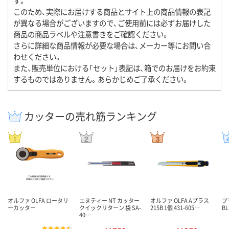
す。
このため、実際にお届けする商品とサイト上の商品情報の表記
が異なる場合がございますので、ご使用前には必ずお届けした
商品の商品ラベルや注意書きをご確認ください。
さらに詳細な商品情報が必要な場合は、メーカー等にお問い合
わせください。
また、販売単位における「セット」表記は、箱でのお届けをお約束
するものではありません。あらかじめご了承ください。
カッターの売れ筋ランキング
オルファ OLFA ロータリ
エヌティー NT カッター
オルファ OLFA Aプラス
プ
ーカッター
クイックリターン 袋 SA-
215B 1個 431-605…
BL
40…