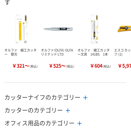
す
あり
在庫
8月21日（金）まで
お届け日
数量
在庫切れです
在庫切れです
（次回入荷日未定）
（次回入荷日未
カゴへ
オルファ 細工カッタ
オルファ（OLFA） OLFA
オルファ 細工カッタ
エスコ カ
ー 替刃
リミテッド LTD
ー文具 141BS 1本
フ-(1)
￥321～
￥525～
￥604
￥5,9
（税込）
（税込）
（税込）
カッターナイフのカテゴリー
カッターのカテゴリー
オフィス用品のカテゴリー