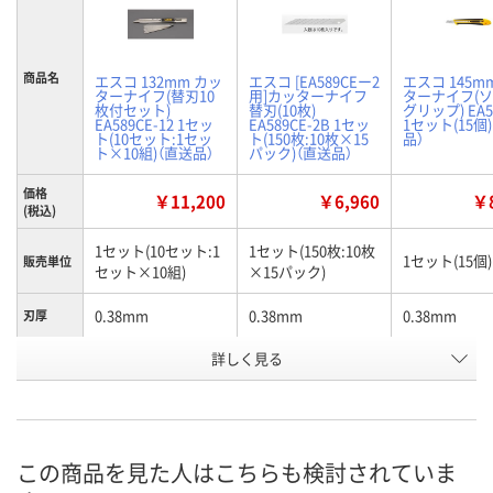
商品名
エスコ 132mm カッ
エスコ [EA589CEー2
エスコ 145m
ターナイフ(替刃10
用]カッターナイフ
ターナイフ(
枚付セット)
替刃(10枚)
グリップ) EA5
EA589CE-12 1セッ
EA589CE-2B 1セッ
1セット(15個
ト(10セット:1セッ
ト(150枚:10枚×15
品）
ト×10組)（直送品）
パック)（直送品）
価格
￥11,200
￥6,960
￥8
(税込)
1セット(10セット:1
1セット(150枚:10枚
1セット(15個)
販売単位
セット×10組)
×15パック)
0.38mm
0.38mm
0.38mm
刃厚
詳しく見る
9mm
9mm
9mm
刃幅
132mm
74mm
145mm
全長
お申込番
U594400
U592159
U592866
号
この商品を見た人はこちらも検討されていま