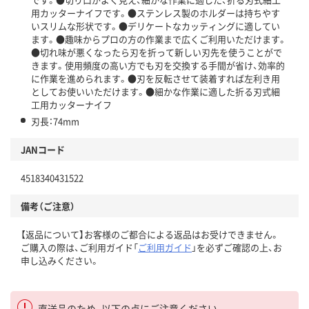
用カッターナイフです。●ステンレス製のホルダーは持ちやす
いスリムな形状です。●デリケートなカッティングに適してい
ます。●趣味からプロの方の作業まで広くご利用いただけます。
●切れ味が悪くなったら刃を折って新しい刃先を使うことがで
きます。使用頻度の高い方でも刃を交換する手間が省け、効率的
に作業を進められます。●刃を反転させて装着すれば左利き用
としてお使いいただけます。●細かな作業に適した折る刃式細
工用カッターナイフ
刃長：74mm
JANコード
4518340431522
備考（ご注意）
【返品について】お客様のご都合による返品はお受けできません。
ご購入の際は、ご利用ガイド「
ご利用ガイド
」を必ずご確認の上、お
申し込みください。
直送品のため、以下の点にご注意ください。