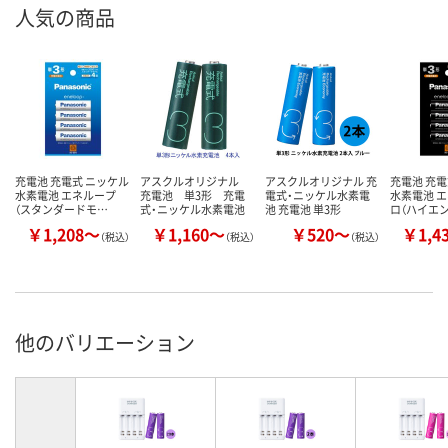
人気の商品
充電池 充電式 ニッケル
アスクルオリジナル
アスクルオリジナル 充
充電池 充電
水素電池 エネループ
充電池 単3形 充電
電式・ニッケル水素電
水素電池 
（スタンダードモ…
式・ニッケル水素電池
池 充電池 単3形
ロ（ハイエ
￥1,208～
￥1,160～
￥520～
￥1,4
（税込）
（税込）
（税込）
他のバリエーション