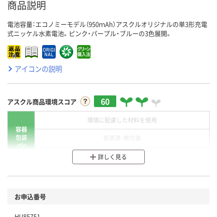
商品説明
電池容量：エコノミーモデル（950ｍAh）アスクルオリジナルの単3形充電
式ニッケル水素電池。ピンク・パープル・ブルーの3色展開。
アイコンの説明
60
アスクル商品環境スコア
環境に配慮した材料を使用
容器
包装
省資源・無包装
分別・リサイクルしやすい設計
詳しく見る
環境に配慮した材料を使用
商品
お申込番号
本体
省資源・省エネ・節水
HU85751