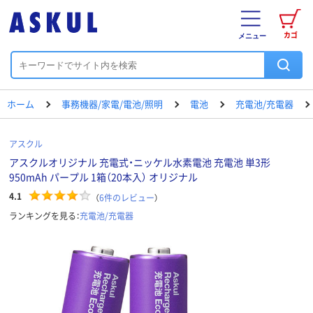
カゴ
メニュー
ホーム
事務機器/家電/電池/照明
電池
充電池/充電器
アスクル
アスクルオリジナル 充電式・ニッケル水素電池 充電池 単3形
950mAh パープル 1箱（20本入） オリジナル
4.1
（
6
件のレビュー
）
ランキングを見る：
充電池/充電器