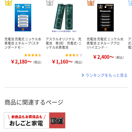
充電池 充電式 ニッケル水
アスクルオリジナル 充
充電池 充電式 ニッケル水
ア
素電池 エネループ（スタ
電池 単3形 充電式・ニ
素電池 エネループプロ
式
ンダードモ…
ッケル水素電池
（ハイエンド…
電
￥2,400～
（税込）
￥2,180～
￥1,160～
（税込）
（税込）
ランキングをもっと見る
商品に関連するページ