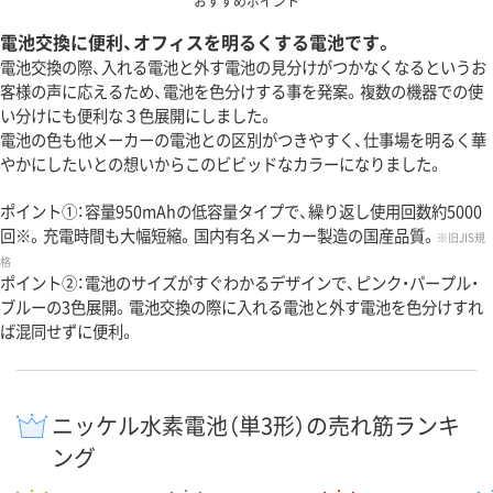
おすすめポイント
電池交換に便利、オフィスを明るくする電池です。
電池交換の際、入れる電池と外す電池の見分けがつかなくなるというお
客様の声に応えるため、電池を色分けする事を発案。複数の機器での使
い分けにも便利な３色展開にしました。
電池の色も他メーカーの電池との区別がつきやすく、仕事場を明るく華
やかにしたいとの想いからこのビビッドなカラーになりました。
ポイント①：容量950mAhの低容量タイプで、繰り返し使用回数約5000
回※。充電時間も大幅短縮。国内有名メーカー製造の国産品質。
※旧JIS規
格
ポイント②：電池のサイズがすぐわかるデザインで、ピンク・パープル・
ブルーの3色展開。電池交換の際に入れる電池と外す電池を色分けすれ
ば混同せずに便利。
ニッケル水素電池（単3形）の売れ筋ランキ
ング