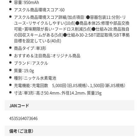
容量：950mAh
アスクル商品環境スコア：60
アスクル商品環境スコア詳細/加点項目：●容器包装11:分別・リ
ユース・リサイクルしやすい(10点)●商品本体25:修理や部品交換
可能・賞味期限が長い・フードロス削減(5点)●仕組み28:商品独自
の回収スキームがある(5点)●仕組み30-2:SBT認証取得/SBT準拠
目標を設定している(40点)
商品タイプ：単3形
おすすめ＆注目商品：オリジナル商品
ブランド：アスクル
質量：19.0g
種別：ニッケル水素電池
充電機能：充電回数 5,000回（旧JIS規格）、1,500回（新JIS規格）
寸法：単3形：高さ50.4mm、外径14.2mm、質量19g
JANコード
4535164073646
備考（ご注意）