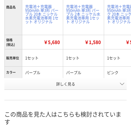
充電池＋充電器
充電池＋充電器
充電池＋充電
商品名
950mAh 単3形 パー
950mAh 単3形 パー
950mAh 単3
プル 20本 ニッケル
プル 2本 ニッケル水
ク 20本 ニッ
水素充電池専用 1セ
素充電池専用 1セッ
素充電池専用 
ット オリジナル
ト オリジナル
ト オリジナル
価格
￥5,680
￥1,580
￥5
(税込)
1セット
1セット
1セット
販売単位
パープル
パープル
ピンク
カラー
商品タイ
詳しく見る
充電池20本+充電器
充電池2本+充電器
充電池20本+
プ
お申込番
RJ46093
RJ46092
RJ46091
号
この商品を見た人はこちらも検討されていま
8点
あり
あり
在庫
す
8月11日（火）
8月11日（火）
8月11日（火）
お届け日