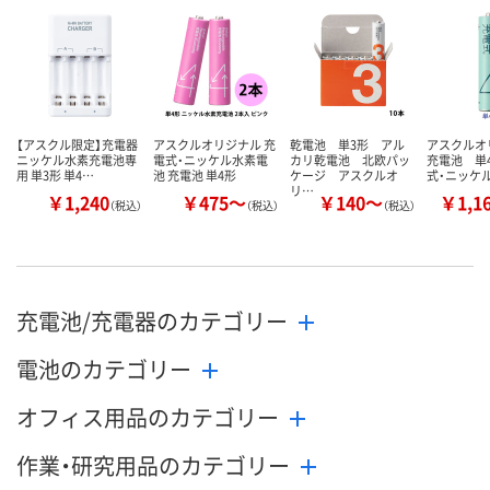
数量
数量
数量
カゴへ
カゴへ
カ
【アスクル限定】充電器
アスクルオリジナル 充
乾電池 単3形 アル
アスクル
ニッケル水素充電池専
電式・ニッケル水素電
カリ乾電池 北欧パッ
充電池 単
用 単3形 単4…
池 充電池 単4形
ケージ アスクルオ
式・ニッケ
リ…
￥1,240
￥475～
￥140～
￥1,1
（税込）
（税込）
（税込）
充電池/充電器のカテゴリー
電池のカテゴリー
オフィス用品のカテゴリー
作業・研究用品のカテゴリー