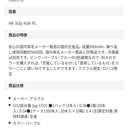
分別・リサイクルしやすい設計
型番
独自の回収スキームがある
HR-3UQ-ASK-PL
仕組
アスクルで資源循環している
商品の特徴
温室効果ガスなどの削減
安心の国内有名メーカー製造の国内生産品。容量950mAh。繰り返
この商品の環境配慮ポイントです。下記商品詳細「
し使用回数約5000回。国内有名メーカー商品と同等品です。充電器
アスクル商品環境スコア詳細／加点項目
」で確認できます。
は別売です。ピンク・パープル・ブルーの3色展開なので、別々のカ
ラーを購入すれば、「充電しているもの」と「使用しているもの」をカ
ラーごとに使い分けすることができます。アスクル限定・ロハコ限
定
商品仕様
メーカー：アスクル
CO2排出量 [kg-CO2]：●1パック（2本入）:0.06●1箱（20本
入）:0.54●1ケース（200本入：20本入×10箱）:5.4 (注)算定対象:原
材料調達・生産
カラー：パープル