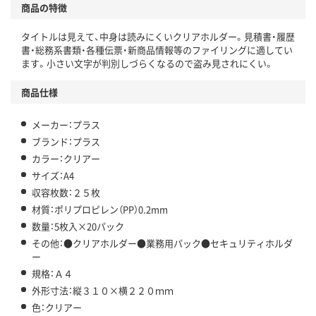
商品の特徴
タイトルは見えて、中身は読みにくいクリアホルダー。見積書・履歴
書・総務系書類・各種伝票・新商品情報等のファイリングに適してい
ます。小さい文字が判別しづらくなるので盗み見されにくい。
商品仕様
メーカー：プラス
ブランド：プラス
カラー：クリアー
サイズ：A4
収容枚数：２５枚
材質：ポリプロピレン（PP）0.2mm
数量：5枚入×20パック
その他：●クリアホルダー●業務用パック●セキュリティホルダ
ー
規格：Ａ４
外形寸法：縦３１０×横２２０ｍｍ
色：クリアー