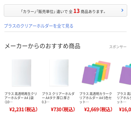
13
「カラー」「販売単位」 違いで 全
商品あります。
プラスのクリアーホルダーを全て見る
メーカーからのおすすめ商品
スポンサー
プラス 高透明再生クリ
プラス クリアーホルダ
プラス 高透明カラーク
プラス 
アーホルダー A4 1袋
ー A4タテ 厚口 厚さ
リアホルダー A4 5色セ
リアホルダ
（10…
0.3…
ット…
ット…
¥2,231（税込）
¥730（税込）
¥2,669（税込）
¥16,