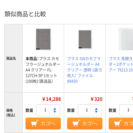
類似商品と比較
本商品：
プラス カモ
プラス SWカモフラ
プラス 見開
商品名
フラージュホルダー
ージュホルダー A4
ダー2ポケット
A4 クリアー FL-
クリアー 透明 1袋（5
アー 79213 1
127CH-5P 1セット
枚入） ファイル
(100枚)（直送品）
89430
￥14,288
￥320
数量
数量
数量
価格
(税込)
カゴへ
カゴへ
カ