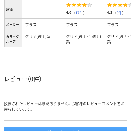
評価
4.0
4.3
（
17件
）
（
3件
）
プラス
プラス
プラス
メーカー
クリア(透明)系
クリア(透明・半透明)
クリア(透明・
カラーグ
ループ
系
系
A4
A4
A4
サイズ
２５枚
収容枚数
レビュー（0件）
投稿されたレビューはまだありません。お客様のレビューコメントをお
待ちしています。