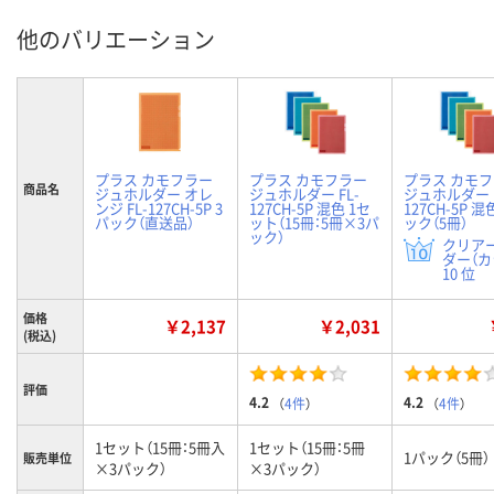
他のバリエーション
プラス カモフラー
プラス カモフラー
プラス カモ
商品名
ジュホルダー オレ
ジュホルダー FL-
ジュホルダー F
ンジ FL-127CH-5P 3
127CH-5P 混色 1セ
127CH-5P 混
パック（直送品）
ット（15冊：5冊×3パ
ック（5冊）
ック）
クリア
ダー（カ
10 位
価格
￥2,137
￥2,031
(税込)
評価
4.2
4.2
（
4件
）
（
4件
）
1セット（15冊：5冊入
1セット（15冊：5冊
1パック（5冊）
販売単位
×3パック）
×3パック）