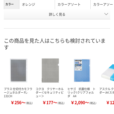
オレンジ
カラーアソート
カラーアソー
カラー
お申込番
詳しく見る
J086282
J086284
EK40058
号
あり
あり
あり
在庫
8月25日（火）まで
8月8日（土）
8月8日（土）
お届け日
この商品を見た人はこちらも検討されていま
す
数量
数量
数量
カゴへ
カゴへ
カ
プラス 仕切付カモフラ
コクヨ クリヤーホル
ヒサゴ 抗菌仕様 ト
アスクル 
ージュホルダー FL-
ダー＜セキュリティビ
リック！クリアフォル
ダー A4 
131CH
ュー＞
ダ A4
￥256～
￥177～
￥2,090～
￥1
（税込）
（税込）
（税込）