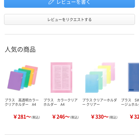
レビューを書く
レビューをリクエストする
人気の商品
プラス 高透明カラー
プラス カラークリア
プラス クリアーホルダ
プラス S
クリアホルダー A4
ホルダー A4
ー クリアー
ージュホル
￥281～
￥246～
￥330～
￥3
（税込）
（税込）
（税込）