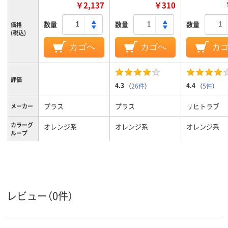
￥2,137
￥310
数量
数量
数量
価格
(税込)
カゴへ
カゴへ
カ
評価
4.3
4.4
（
26件
）
（
5件
）
プラス
プラス
リヒトラブ
メーカー
カラーグ
オレンジ系
オレンジ系
オレンジ系
ループ
A4
A4
A4
サイズ
２５枚
コピー用紙30
収容枚数
レビュー（0件）