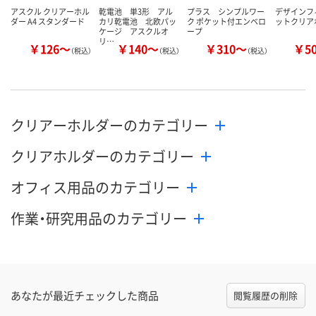
アスクル クリアーホル
乾電池 単3形 アル
プラス シンプルワー
デザインフ
ダー A4 スタンダード
カリ乾電池 北欧パッ
ク ポケット付エンベロ
ットクリア
ケージ アスクルオ
ープ
リ…
￥126～
￥140～
￥310～
￥5
（税込）
（税込）
（税込）
クリアーホルダーのカテゴリー
クリアホルダーのカテゴリー
オフィス用品のカテゴリー
作業・研究用品のカテゴリー
あなたが最近チェックした商品
閲覧履歴の削除