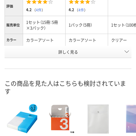
評価
4.2
4.2
（
4件
）
（
4件
）
1セット（15冊：5冊
1パック（5冊）
1セット（100
販売単位
×3パック）
カラーアソート
カラーアソート
クリアー
カラー
お申込番
詳しく見る
J086284
EK40058
J086278
号
あり
あり
あり
在庫
8月11日（火）
8月11日（火）
8月25日（火）
お届け日
この商品を見た人はこちらも検討されていま
す
数量
数量
数量
カゴへ
カゴへ
カ