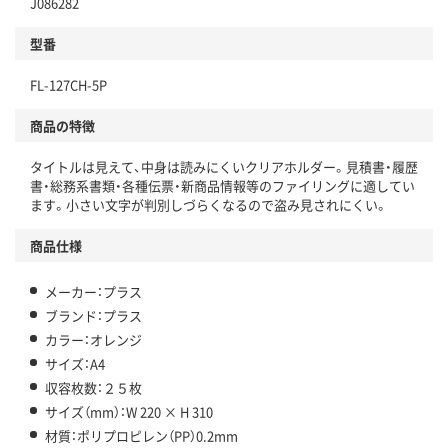
J086282
型番
FL-127CH-5P
商品の特徴
タイトルは見えて、中身は読みにくいクリアホルダー。見積書・履歴
書・総務系書類・各種伝票・新商品情報等のファイリングに適してい
ます。小さい文字が判別しづらくなるので盗み見されにくい。
商品仕様
メーカー：プラス
ブランド：プラス
カラー：オレンジ
サイズ：A4
収容枚数：２５枚
サイズ（mm）：W 220 × H 310
材質：ポリプロピレン（PP）0.2mm