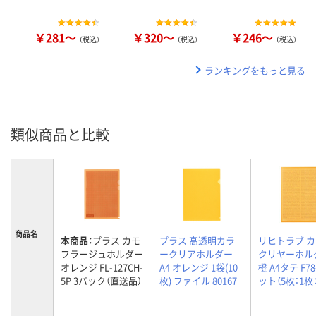
￥281～
￥320～
￥246～
（税込）
（税込）
（税込）
ランキングをもっと見る
類似商品と比較
商品名
本商品：
プラス カモ
プラス 高透明カラ
リヒトラブ 
フラージュホルダー
ークリアホルダー
クリヤーホル
オレンジ FL-127CH-
A4 オレンジ 1袋(10
橙 A4タテ F78
5P 3パック（直送品）
枚) ファイル 80167
ット（5枚：1枚