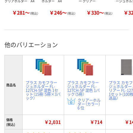
クリアホルダー A4
ホルダー A4
ー クリアー
ージュホル
￥281～
￥246～
￥330～
￥3
（税込）
（税込）
（税込）
他のバリエーション
プラス カモフラー
プラス カモフラー
プラス カモ
商品名
ジュホルダー FL-
ジュホルダー FL-
ジュホルダー A
127CH-5P 混色 1セ
127CH-5P 混色 1パ
リアー FL-127
ット（15冊：5冊×3パ
ック（5冊）
1セット(100枚
ック）
送品）
クリアーホル
ダー（カラー）
6 位
価格
￥2,031
￥714
￥14
(税込)