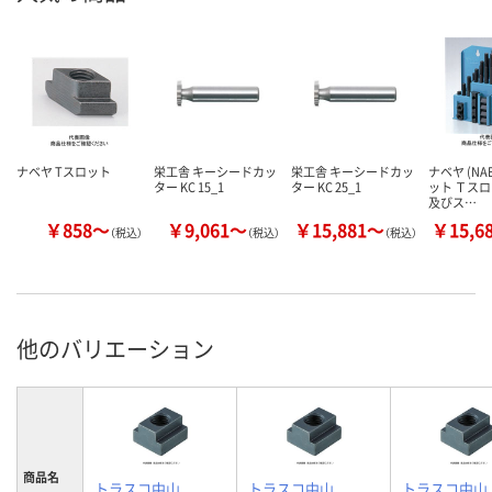
ナベヤ Tスロット
栄工舎 キーシードカッ
栄工舎 キーシードカッ
ナベヤ (NAB
ター KC 15_1
ター KC 25_1
ット Ｔス
及びス…
￥858～
￥9,061～
￥15,881～
￥15,6
（税込）
（税込）
（税込）
他のバリエーション
商品名
トラスコ中山
トラスコ中山
トラスコ中山