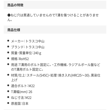
商品の特徴
●ねじ穴は貫通していませんのでT溝を傷つけることがありませ
ん。
商品仕様
メーカー：トラスコ中山
ブランド：トラスコ中山
質量・質量単位：240ｇ
規格：RoHS2
用途：T溝用のボルト固定に。・工作機械、ラジアルボール盤など
のT溝用ボルト固定に。
材質/仕上：スチール(S45C)・処理：焼き入れ(HRC25～30)、黒染仕
上げ
適合ボルト：M22
T溝幅(mm)：26
ねじ寸法：M22
原産国：日本