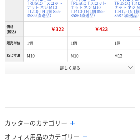
TRUSCO Tスロット
TRUSCO Tスロット
TRUSCO T
ナット ネジ M10
ナット ネジ M10
ナット ネジ M
T1210-TN 1個 855-
T1410-TN 1個 855-
T1412-TN 1個
3585（直送品）
3586（直送品）
3587（直送品）
価格
￥322
￥423
(税込)
1個
1個
1個
販売単位
M10
M10
M12
ねじ寸法
適合ボル
詳しく見る
M10
M10
M12
ト
お申込番
J108075
J108088
J108089
号
あり
あり
あり
在庫
8月10日（月）
8月10日（月）
8月14日（金）
お届け日
カッターのカテゴリー
数量
数量
数量
オフィス用品のカテゴリー