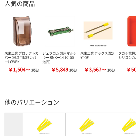
人気の商品
未来工業 プロテクトカ
ジェフコム 盤用マルチ
未来工業 ボックス固定
タカチ電機
バー（器具用保護カバ
キー BMKー14 1ケ（直
釘 OF
シリコンカバ
ー） CWBK
送品）
￥1,504～
￥5,849
￥3,567～
￥5
（税込）
（税込）
（税込）
他のバリエーション