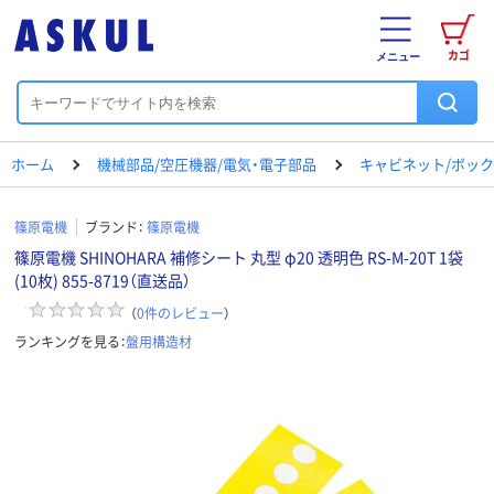
カゴ
メニュー
ホーム
機械部品/空圧機器/電気・電子部品
キャビネット/ボック
篠原電機
ブランド：
篠原電機
篠原電機 SHINOHARA 補修シート 丸型 φ20 透明色 RS-M-20T 1袋
(10枚) 855-8719（直送品）
（
0
件のレビュー
）
ランキングを見る：
盤用構造材