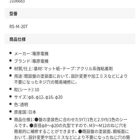
J106683
型番
RS-M-20T
商品仕様
メーカー：篠原電機
ブランド：篠原電機
材質/仕上：基材：マット紙・テープ：アクリル系強粘着剤
用途：既設盤の塗装面において、設計変更や加工ミスなどにより
不要になったネジ穴の簡易補修に。
粒(シート)：10
サイズ：φ8、φ12、φ16、φ20
色：透明
原産国：日本
商品仕様1：●盤の塗装色に合わせた5Y7/1色と2.5Y9/1色のシー
ルです。●直径φ8～φ20の丸型ですので、M3～M12のねじ穴を
簡易的に補修することができます。●既設盤の塗装面、鋼板面に
おいて、設計変更や加工ミスなどにより不要になったねじ穴の簡