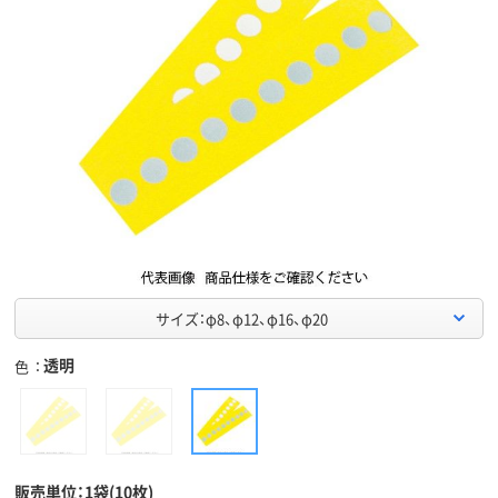
サイズ：φ8、φ12、φ16、φ20
透明
色
販売単位：1袋(10枚)