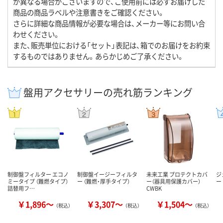
が異なる場合がございますので、ご使用前には必ずお届けした
商品の商品ラベルや注意書きをご確認ください。
さらに詳細な商品情報が必要な場合は、メーカー等にお問い合
わせください。
また、販売単位における「セット」表記は、箱でのお届けをお約束
するものではありません。あらかじめご了承ください。
盤用アクセサリーの売れ筋ランキング
制御盤フィルター エコノ
制御盤イージーフィルタ
未来工業 プロテクトカバ
ジ
ミータイプ （難燃タイプ）
ー （難燃・厚手タイプ）
ー（器具用保護カバー）
ー
詰替用フ…
CWBK
￥1,896～
￥3,307～
￥1,504～
（税込）
（税込）
（税込）