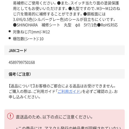
易補修にご使用ください。●また、スイッチ当たり面の塗装保護
用としてもお使いいただけます。●丸型ですので、M3～M12のね
じ穴を簡易的に補修することができます。●鋼板面には
3.6Y6/0.5色(シルバーグレー色)のシールが目立ちにくいです。
●SHINOHARA 補修シート 丸型 φ8 5Y7/1色●RoHS対応
対象ねじ穴(mm)：M12
梱包数(シート)：10
JANコード
4589799750168
備考（ご注意）
【返品について】お客様のご都合による返品はお受けできません。
ご購入の際は、ご利用ガイド「
ご利用ガイド
」を必ずご確認の上、お
申し込みください。
直送品のため、以下の点にご注意ください。
・この商品には、アスクル発行の納品書が同梱されていない