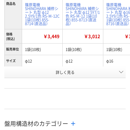
商品名
篠原電機
篠原電機
篠原電機
SHINOHARA 補修シ
SHINOHARA 補修シ
SHINOHARA
ート 丸型 φ12
ート 丸型 φ12 5Y7/1
ート 丸型 φ16
2.5Y9/1色 RS-M-12C
色 RS-M-12 1袋(10
2.5Y9/1色 RS
1袋(10枚) 855-
枚) 855-8713（直送
1袋(10枚) 855
8714（直送品）
品）
8716（直送品）
価格
￥3,449
￥3,012
￥3
(税込)
1袋(10枚)
1袋(10枚)
1袋(10枚)
販売単位
φ12
φ12
φ16
サイズ
詳しく見る
2.5Y9/1色
5.0Y7/1色
2.5Y9/1色
色
お申込番
J104873
J104872
J104877
号
あり
あり
あり
在庫
8月12日（水）
8月12日（水）
8月12日（水）
お届け日
盤用構造材のカテゴリー
数量
数量
数量