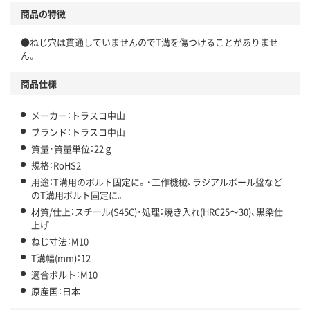
商品の特徴
●ねじ穴は貫通していませんのでT溝を傷つけることがありませ
ん。
商品仕様
メーカー：トラスコ中山
ブランド：トラスコ中山
質量・質量単位：22ｇ
規格：RoHS2
用途：T溝用のボルト固定に。・工作機械、ラジアルボール盤など
のT溝用ボルト固定に。
材質/仕上：スチール(S45C)・処理：焼き入れ(HRC25～30)、黒染仕
上げ
ねじ寸法：M10
T溝幅(mm)：12
適合ボルト：M10
原産国：日本