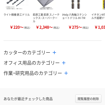
カゴへ
カゴへ
カ
ライト精機 鉄工ドリル
萩原工業 萩原 スノーテ
iHelp 六角軸ステンシ
イチネンMT
ックス・スーパークー
ョートドリル IH-TM
ルチ超硬ド
ル
￥220～
￥2,348～
￥275～
￥1,0
（税込）
（税込）
（税込）
カッターのカテゴリー
オフィス用品のカテゴリー
作業・研究用品のカテゴリー
あなたが最近チェックした商品
閲覧履歴の削除