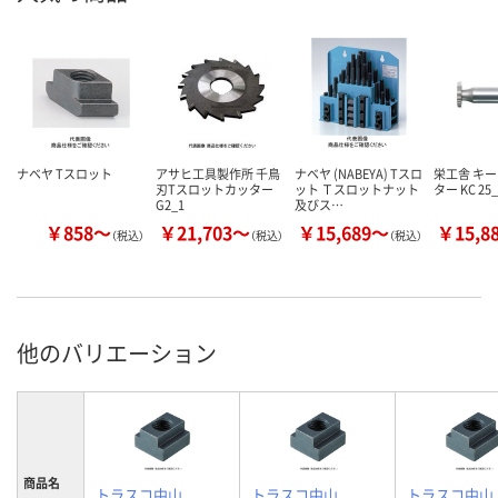
ナベヤ Tスロット
アサヒ工具製作所 千鳥
ナベヤ (NABEYA) Tスロ
栄工舎 キ
刃Tスロットカッター
ット Ｔスロットナット
ター KC 25_
G2_1
及びス…
￥858～
￥21,703～
￥15,689～
￥15,8
（税込）
（税込）
（税込）
他のバリエーション
商品名
トラスコ中山
トラスコ中山
トラスコ中山