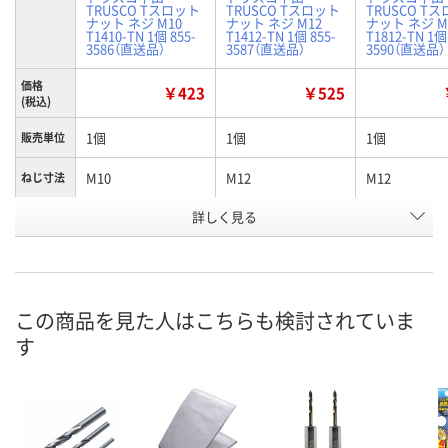
TRUSCO Tスロット
TRUSCO Tスロット
TRUSCO T
ナット ネジ M10
ナット ネジ M12
ナット ネジ M
T1410-TN 1個 855-
T1412-TN 1個 855-
T1812-TN 1個
3586（直送品）
3587（直送品）
3590（直送品）
価格
￥423
￥525
(税込)
1個
1個
1個
販売単位
M10
M12
M12
ねじ寸法
適合ボル
詳しく見る
M10
M12
M12
ト
お申込番
J108088
J108089
J109792
号
この商品を見た人はこちらも検討されていま
あり
あり
あり
在庫
す
8月10日（月）
8月17日（月）まで
8月10日（月）
お届け日
数量
数量
数量