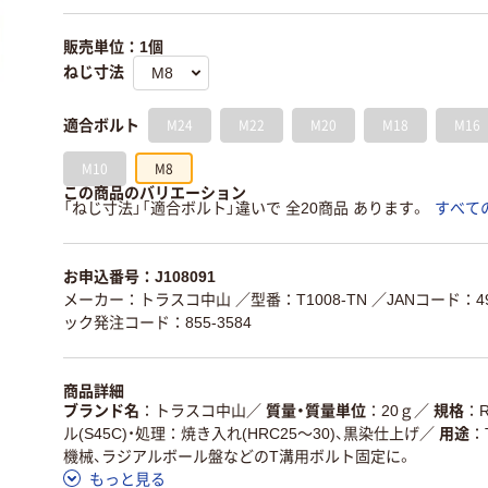
販売単位：1個
ねじ寸法
M24
M22
M20
M18
M16
適合ボルト
M10
M8
この商品のバリエーション
「ねじ寸法」「適合ボルト」違いで 全20商品 あります。
すべて
お申込番号：J108091
メーカー：トラスコ中山
／型番：T1008-TN
／JANコード：498
ック発注コード：855-3584
商品詳細
ブランド名
トラスコ中山
／
質量・質量単位
20ｇ
／
規格
ル(S45C)・処理：焼き入れ(HRC25～30)、黒染仕上げ
／
用途
機械、ラジアルボール盤などのT溝用ボルト固定に。
もっと見る