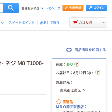
ヘルプ
各種お手続き
0
スイートポイント
あとで買う
カゴ
点
商品情報を印刷する
ジ M8 T1008-
在庫：
あり
お届け日：8月12日（水）
お届け先：
直送品
ＭＲＯ商品取扱店２