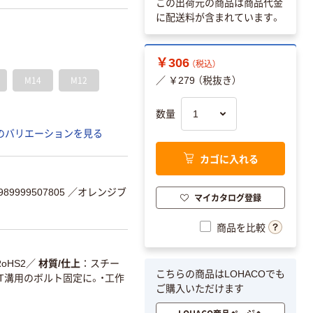
この出荷元の商品は商品代金
に配送料が含まれています。
￥306
（税込）
M14
M12
／ ￥279 （税抜き）
数量
のバリエーションを見る
カゴに入れる
9999507805
／オレンジブ
マイカタログ登録
商品を比較
RoHS2
／
材質/仕上
スチー
こちらの商品はLOHACOでも
T溝用のボルト固定に。・工作
ご購入いただけます