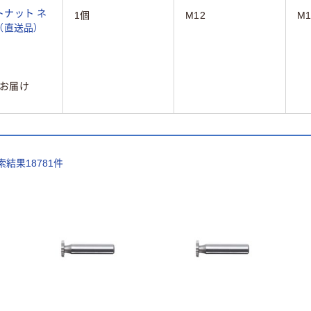
トナット ネ
1個
M12
M1
87（直送品）
お届け
索結果
18781
件