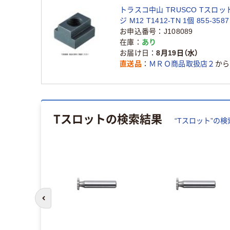
トラスコ中山 TRUSCO Tスロッ
ジ M12 T1412-TN 1個 855-35
お申込番号
J108089
在庫
あり
お届け日
8月19日（水）
直送品
ＭＲＯ商品取扱店２
から
Tスロット
の検索結果
“
Tスロット
”の検
前のスライドへ