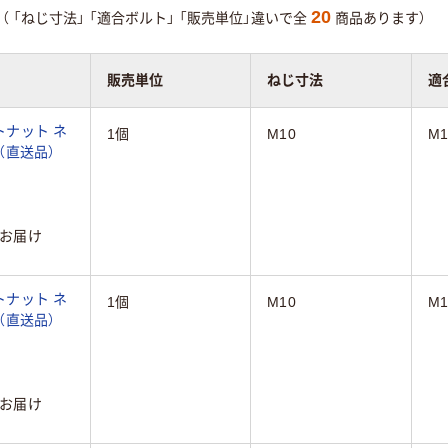
20
（
「ねじ寸法」
「適合ボルト」
「販売単位」違いで全
商品あります）
販売単位
ねじ寸法
適
トナット ネ
1個
M10
M1
85（直送品）
お届け
トナット ネ
1個
M10
M1
86（直送品）
お届け