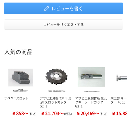
レビューを書く
レビューをリクエストする
人気の商品
ナベヤ Tスロット
アサヒ工具製作所 千鳥
アサヒ工具製作所 先ム
栄工舎 キ
刃Tスロットカッター
クキーシードカッター
ター KC 26_
G2_1
G2_1
￥858～
￥21,703～
￥20,469～
￥15,8
（税込）
（税込）
（税込）