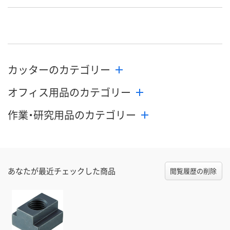
お申込番
J108075
J108088
J108089
号
あり
あり
あり
在庫
8月12日（水）
8月12日（水）
8月19日（水）
お届け日
カッターのカテゴリー
数量
数量
数量
オフィス用品のカテゴリー
カゴへ
カゴへ
カ
作業・研究用品のカテゴリー
あなたが最近チェックした商品
閲覧履歴の削除