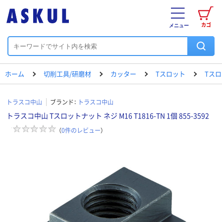
カゴ
メニュー
ホーム
切削工具/研磨材
カッター
Tスロット
Tスロ
トラスコ中山
ブランド：
トラスコ中山
トラスコ中山 Tスロットナット ネジ M16 T1816-TN 1個 855-3592
（
0
件のレビュー
）