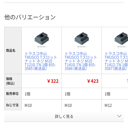
他のバリエーション
商品名
トラスコ中山
トラスコ中山
トラスコ中山
TRUSCO Tスロット
TRUSCO Tスロット
TRUSCO T
ナット ネジ M10
ナット ネジ M10
ナット ネジ M
T1210-TN 1個 855-
T1410-TN 1個 855-
T1412-TN 1個
3585（直送品）
3586（直送品）
3587（直送品）
価格
￥322
￥423
(税込)
1個
1個
1個
販売単位
M10
M10
M12
ねじ寸法
適合ボル
詳しく見る
M10
M10
M12
ト