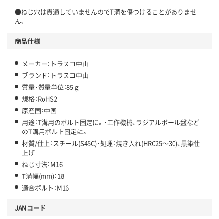
●ねじ穴は貫通していませんのでT溝を傷つけることがありませ
ん。
商品仕様
メーカー：トラスコ中山
ブランド：トラスコ中山
質量・質量単位：85ｇ
規格：RoHS2
原産国：中国
用途：T溝用のボルト固定に。・工作機械、ラジアルボール盤など
のT溝用ボルト固定に。
材質/仕上：スチール(S45C)・処理：焼き入れ(HRC25～30)、黒染仕
上げ
ねじ寸法：M16
T溝幅(mm)：18
適合ボルト：M16
JANコード