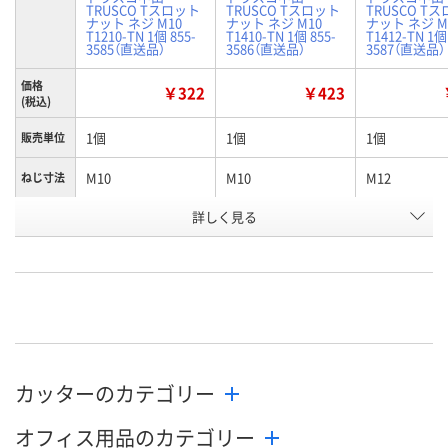
TRUSCO Tスロット
TRUSCO Tスロット
TRUSCO T
ナット ネジ M10
ナット ネジ M10
ナット ネジ M
T1210-TN 1個 855-
T1410-TN 1個 855-
T1412-TN 1個
3585（直送品）
3586（直送品）
3587（直送品）
価格
￥322
￥423
(税込)
1個
1個
1個
販売単位
M10
M10
M12
ねじ寸法
適合ボル
詳しく見る
M10
M10
M12
ト
お申込番
J108075
J108088
J108089
号
あり
あり
あり
在庫
8月7日（金）
8月7日（金）
8月14日（金）
お届け日
カッターのカテゴリー
数量
数量
数量
オフィス用品のカテゴリー