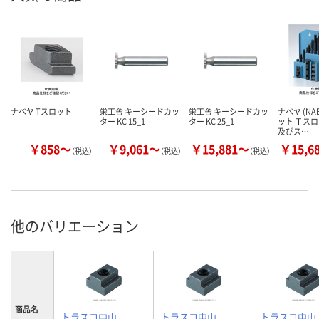
ナベヤ Tスロット
栄工舎 キーシードカッ
栄工舎 キーシードカッ
ナベヤ (NAB
ター KC 15_1
ター KC 25_1
ット Ｔス
及びス…
￥858～
￥9,061～
￥15,881～
￥15,6
（税込）
（税込）
（税込）
他のバリエーション
商品名
トラスコ中山
トラスコ中山
トラスコ中山