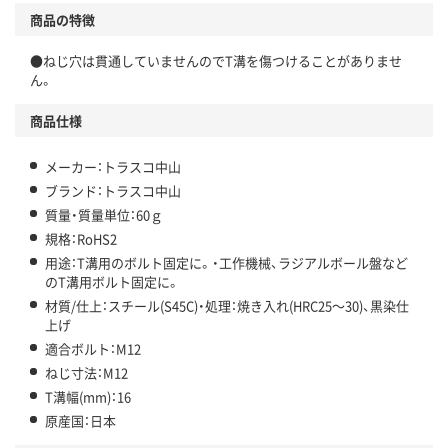
商品の特徴
●ねじ穴は貫通していませんのでT溝を傷つけることがありませ
ん。
商品仕様
メーカー：トラスコ中山
ブランド：トラスコ中山
質量・質量単位：60ｇ
規格：RoHS2
用途：T溝用のボルト固定に。・工作機械、ラジアルボール盤など
のT溝用ボルト固定に。
材質/仕上：スチール(S45C)・処理：焼き入れ(HRC25～30)、黒染仕
上げ
適合ボルト：M12
ねじ寸法：M12
T溝幅(mm)：16
原産国：日本