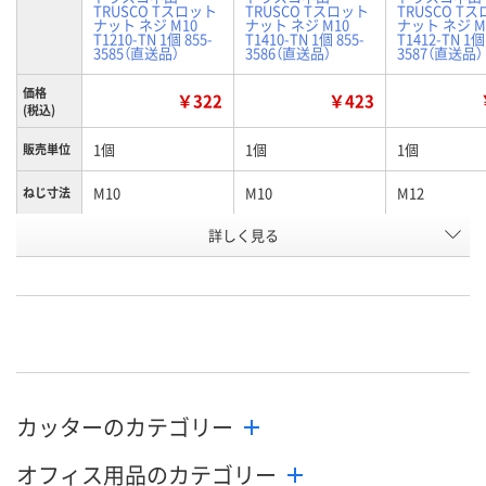
TRUSCO Tスロット
TRUSCO Tスロット
TRUSCO T
ナット ネジ M10
ナット ネジ M10
ナット ネジ M
T1210-TN 1個 855-
T1410-TN 1個 855-
T1412-TN 1個
3585（直送品）
3586（直送品）
3587（直送品）
価格
￥322
￥423
(税込)
1個
1個
1個
販売単位
M10
M10
M12
ねじ寸法
適合ボル
詳しく見る
M10
M10
M12
ト
お申込番
J108075
J108088
J108089
号
あり
あり
あり
在庫
8月12日（水）
8月12日（水）
8月19日（水）
お届け日
カッターのカテゴリー
数量
数量
数量
オフィス用品のカテゴリー