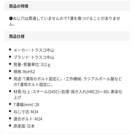
商品の特徴
●ねじ穴は貫通していませんのでT溝を傷つけることがありませ
ん。
商品仕様
メーカー：トラスコ中山
ブランド：トラスコ中山
質量・質量単位：312ｇ
規格：RoHS2
用途：T溝用のボルト固定に。・工作機械、ラジアルボール盤など
のT溝用ボルト固定に。
材質/仕上：スチール(S45C)・処理：焼き入れ(HRC25～30)、黒染仕
上げ
T溝幅(mm)：28
ねじ寸法：M24
適合ボルト：M24
原産国：日本