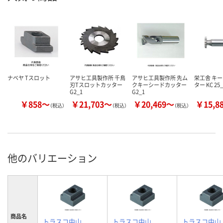
ナベヤ Tスロット
アサヒ工具製作所 千鳥
アサヒ工具製作所 先ム
栄工舎 キ
刃Tスロットカッター
クキーシードカッター
ター KC 25_
G2_1
G2_1
￥858～
￥21,703～
￥20,469～
￥15,8
（税込）
（税込）
（税込）
他のバリエーション
商品名
トラスコ中山
トラスコ中山
トラスコ中山