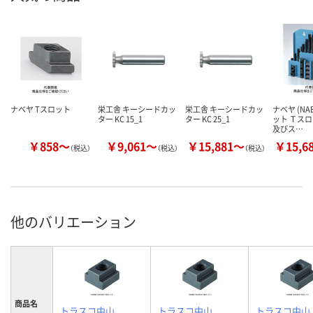
ナベヤ Tスロット
栄工舎 キーシードカッ
栄工舎 キーシードカッ
ナベヤ (NAB
ター KC 15_1
ター KC 25_1
ット Ｔス
及びス…
￥858～
￥9,061～
￥15,881～
￥15,6
（税込）
（税込）
（税込）
他のバリエーション
商品名
トラスコ中山
トラスコ中山
トラスコ中山