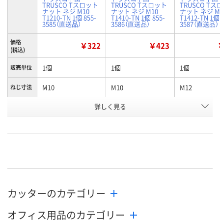
TRUSCO Tスロット
TRUSCO Tスロット
TRUSCO T
ナット ネジ M10
ナット ネジ M10
ナット ネジ M
T1210-TN 1個 855-
T1410-TN 1個 855-
T1412-TN 1個
3585（直送品）
3586（直送品）
3587（直送品）
価格
￥322
￥423
(税込)
1個
1個
1個
販売単位
M10
M10
M12
ねじ寸法
適合ボル
詳しく見る
M10
M10
M12
ト
お申込番
J108075
J108088
J108089
号
あり
あり
あり
在庫
8月7日（金）
8月7日（金）
8月14日（金）
お届け日
カッターのカテゴリー
数量
数量
数量
オフィス用品のカテゴリー