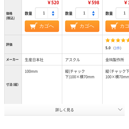
￥520
￥598
￥1
数量
数量
数量
価格
(税込)
カゴへ
カゴへ
カ
評価
5.0
（
3件
）
生産日本社
アスクル
金鵄製作所
メーカー
100mm
縦(チャック
縦（チャック下
下)100×横70mm
100×横70m
寸法（縦）
詳しく見る
140mm
縦(チャック
縦（チャック下
下)100×横70mm
100×横70m
寸法（横）