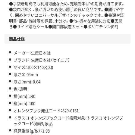
●手袋着用時でも利用可能なため、充填効率UPの期待が持てます。
●袋巾が広く、底が浅いため使い勝手の良い商品です。●開けやす
く、閉めやすいユニバーサルデザインのチャックです。●書類や証
明書・部品・雑貨等の保管、小分け。●他、様々な用途に対応●天開
き●サイド溶断シール●開口部段差カット●ポリエチレン(PE)
商品仕様
メーカー：生産日本社
ブランド：生産日本社（セイニチ）
サイズ：100×140×0.0
厚さ：0.04mm
厚さ(mm)：0.04
色：透明
横(mm)：140
縦(mm)：100
オレンジブック発注コード：829-0161
トラスコ オレンジブックコード検索対象：トラスコ オレンジブ
ックコード検索対象品
概算重量（g/枚）：1.98