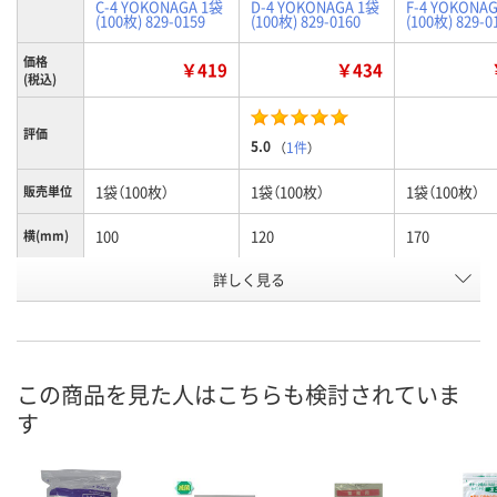
C-4 YOKONAGA 1袋
D-4 YOKONAGA 1袋
F-4 YOKONA
(100枚) 829-0159
(100枚) 829-0160
(100枚) 829-0
価格
￥419
￥434
(税込)
評価
5.0
（
1件
）
1袋（100枚）
1袋（100枚）
1袋（100枚）
販売単位
100
120
170
横(mm)
詳しく見る
70×100×0.04
85×120×0.04
120×170×0.
サイズ
お申込番
J277626
J277518
J277519
号
あり
あり
あり
在庫
この商品を見た人はこちらも検討されていま
す
8月11日（火）
8月11日（火）
8月11日（火）
お届け日
数量
数量
数量