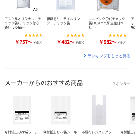
アスクルオリジナル チ
伊藤忠リーテイルリン
ユニパック（R）（チャック
ア
ャック袋（チャック付き
ク チャック袋
袋） 0.04mm厚 生産日本
ャ
袋） 0.04m…
社 …
袋
￥757～
￥482～
￥982～
（税込）
（税込）
（税込）
ランキングをもっと見る
メーカーからのおすすめ商品
スポンサー
今村紙工 OPP袋シール
今村紙工 OPP袋シール
不織布レジバッグ S
今村紙工