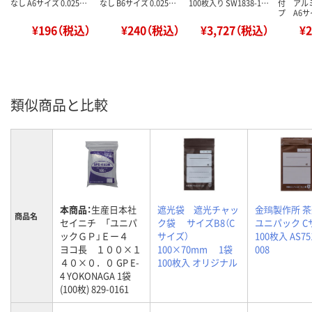
なし A6サイズ 0.025…
なし B6サイズ 0.025…
100枚入り SW1838-1…
付 アル
プ A6
¥196（税込）
¥240（税込）
¥3,727（税込）
¥
類似商品と比較
本商品：
生産日本社
遮光袋 遮光チャッ
金鵄製作所 
商品名
セイニチ 「ユニパ
ク袋 サイズB8（C
ユニパック C
ックＧＰ」Ｅー４
サイズ）
100枚入 AS75
ヨコ長 １００×１
100×70mm 1袋
008
４０×０．０ GP E-
100枚入 オリジナル
4 YOKONAGA 1袋
(100枚) 829-0161