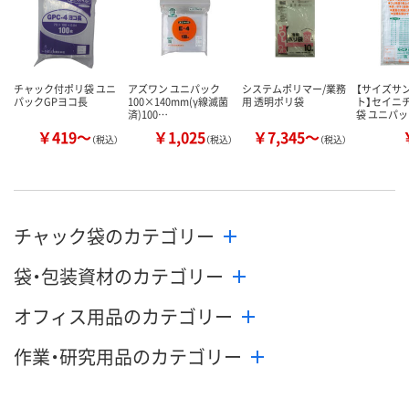
カゴへ
カゴへ
カ
チャック付ポリ袋 ユニ
アズワン ユニパック
システムポリマー/業務
【サイズサ
パックGPヨコ長
100×140mm(γ線滅菌
用 透明ポリ袋
ト】セイニ
済)100…
袋 ユニパッ
￥419～
￥1,025
￥7,345～
（税込）
（税込）
（税込）
チャック袋のカテゴリー
袋・包装資材のカテゴリー
オフィス用品のカテゴリー
作業・研究用品のカテゴリー