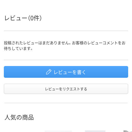
クリア(透明・半透明)
ブラウン系
ブラウン系
カラーグ
ループ
系
レビュー（0件）
アスクル
商品環境
25
スコア
投稿されたレビューはまだありません。お客様のレビューコメントをお
待ちしています。
レビューを書く
レビューをリクエストする
人気の商品