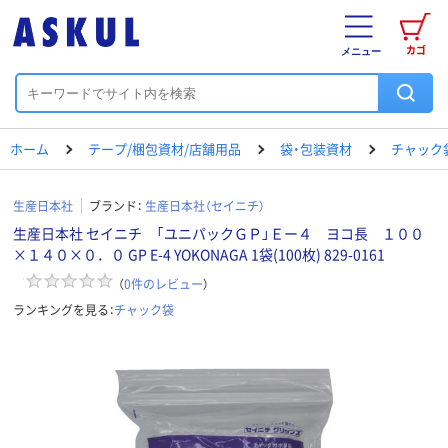
カゴ
メニュー
ホーム
テープ/梱包資材/店舗用品
袋・包装資材
チャック
生産日本社
ブランド：
生産日本社（セイニチ）
生産日本社 セイニチ 「ユニパックＧＰ」Ｅー４ ヨコ長 １００
×１４０×０．０ GP E-4 YOKONAGA 1袋(100枚) 829-0161
（
0
件のレビュー
）
ランキングを見る：
チャック袋