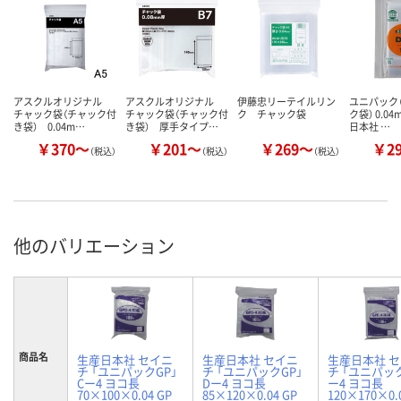
アスクルオリジナル
アスクルオリジナル
伊藤忠リーテイルリン
ユニパック（
チャック袋（チャック付
チャック袋（チャック付
ク チャック袋
ク袋） 0.0
き袋） 0.04m…
き袋） 厚手タイプ…
日本社 …
￥370～
￥201～
￥269～
￥2
（税込）
（税込）
（税込）
他のバリエーション
商品名
生産日本社 セイニ
生産日本社 セイニ
生産日本社 
チ 「ユニパックGP」
チ 「ユニパックGP」
チ 「ユニパック
Cー4 ヨコ長
Dー4 ヨコ長
ー4 ヨコ長
70×100×0.04 GP
85×120×0.04 GP
120×170×0.