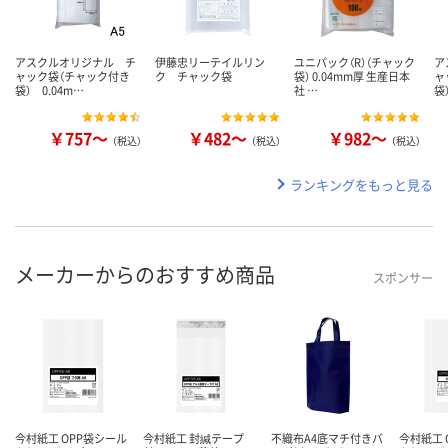
アスクルオリジナル チ
伊藤忠リーテイルリン
ユニパック（R）（チャック
ア
ャック袋（チャック付き
ク チャック袋
袋） 0.04mm厚 生産日本
ャ
袋） 0.04m…
社 …
袋
￥757～
￥482～
￥982～
（税込）
（税込）
（税込）
ランキングをもっと見る
メーカーからのおすすめ商品
スポンサー
今村紙工 OPP袋シール
今村紙工 封緘テープ
不織布A4底マチ付きバ
今村紙工 