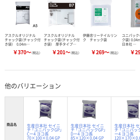
アスクルオリジナル
アスクルオリジナル
伊藤忠リーテイルリン
ユニパック（
チャック袋（チャック付
チャック袋（チャック付
ク チャック袋
ク袋） 0.0
き袋） 0.04m…
き袋） 厚手タイプ…
日本社 …
￥370～
￥201～
￥269～
￥2
（税込）
（税込）
（税込）
他のバリエーション
商品名
生産日本社 セイニ
生産日本社 セイニ
生産日本社 
チ 「ユニパックGP」
チ 「ユニパックGP」
チ 「ユニパック
Cー4 ヨコ長
Dー4 ヨコ長
ー4 ヨコ長
70×100×0.04 GP
85×120×0.04 GP
120×170×0.