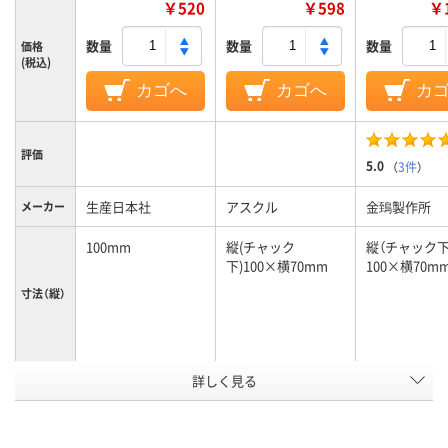
￥520
￥598
￥1
数量
数量
数量
価格
(税込)
カゴへ
カゴへ
カ
評価
5.0
（
3件
）
生産日本社
アスクル
金鵄製作所
メーカー
100mm
縦(チャック
縦（チャック下
下)100×横70mm
100×横70m
寸法（縦）
詳しく見る
140mm
縦(チャック
縦（チャック下
下)100×横70mm
100×横70m
寸法（横）