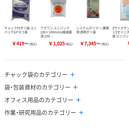
カゴへ
カゴへ
カ
チャック付ポリ袋 ユニ
アズワン ユニパック
システムポリマー/業務
【サイズサ
パックGPヨコ長
100×140mm(γ線滅菌
用 透明ポリ袋
ト】セイニ
済)100…
袋 ユニパッ
￥419～
￥1,025
￥7,345～
（税込）
（税込）
（税込）
チャック袋のカテゴリー
袋・包装資材のカテゴリー
オフィス用品のカテゴリー
作業・研究用品のカテゴリー