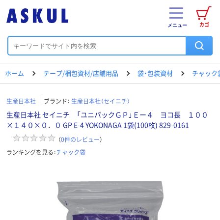
カゴ
メニュー
ホーム
テープ/梱包資材/店舗用品
袋・包装資材
チャック
生産日本社
ブランド：
生産日本社（セイニチ）
生産日本社 セイニチ 「ユニパックＧＰ」Ｅー４ ヨコ長 １００
×１４０×０．０ GP E-4 YOKONAGA 1袋(100枚) 829-0161
（
0
件のレビュー
）
ランキングを見る：
チャック袋