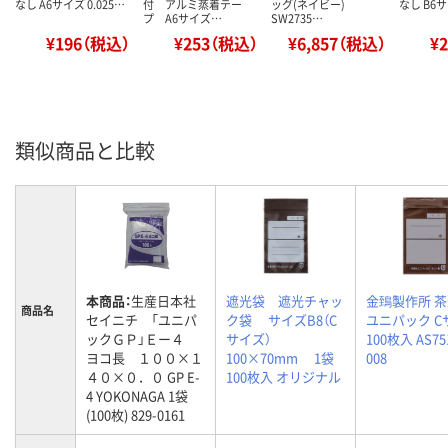
なし A6サイズ 0.025…
付 アルミ蒸着テー
ッグ(ネイビー)
なし B6サ
プ A6サイズ…
SW2735…
¥196（税込）
¥253（税込）
¥6,857（税込）
¥
類似商品と比較
本商品：
生産日本社
遮光袋 遮光チャッ
金鵄製作所 
商品名
セイニチ 「ユニパ
ク袋 サイズB8（C
ユニパック C
ックＧＰ」Ｅー４
サイズ）
100枚入 AS75
ヨコ長 １００×１
100×70mm 1袋
008
４０×０．０ GP E-
100枚入 オリジナル
4 YOKONAGA 1袋
(100枚) 829-0161