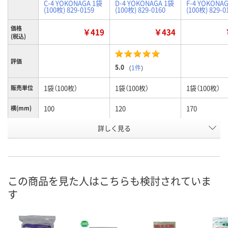
C-4 YOKONAGA 1袋
D-4 YOKONAGA 1袋
F-4 YOKONA
(100枚) 829-0159
(100枚) 829-0160
(100枚) 829-0
価格
￥419
￥434
(税込)
評価
5.0
（
1件
）
1袋（100枚）
1袋（100枚）
1袋（100枚）
販売単位
100
120
170
横(mm)
詳しく見る
70×100×0.04
85×120×0.04
120×170×0.
サイズ
お申込番
J277626
J277518
J277519
号
あり
あり
あり
在庫
この商品を見た人はこちらも検討されていま
す
8月11日（火）
8月11日（火）
8月11日（火）
お届け日
数量
数量
数量