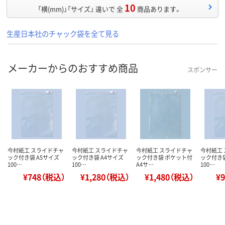
10
「横(mm)」「サイズ」 違いで 全
商品あります。
生産日本社のチャック袋を全て見る
メーカーからのおすすめ商品
スポンサー
今村紙工 スライドチャ
今村紙工 スライドチャ
今村紙工 スライドチャ
今村紙工
ック付き袋 A5サイズ
ック付き袋 A4サイズ
ック付き袋 ポケット付
ック付き袋
100…
100…
A4サ…
100…
¥748（税込）
¥1,280（税込）
¥1,480（税込）
¥