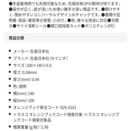
●手袋着用時でも利用可能なため、充填効率UPの期待が持てます。
●袋巾が広く、底が浅いため使い勝手の良い商品です。●開けやす
く、閉めやすいユニバーサルデザインのチャックです。●書類や証
明書・部品・雑貨等の保管、小分け。●他、様々な用途に対応●天開
き●サイド溶断シール●開口部段差カット●ポリエチレン(PE)
商品仕様
メーカー：生産日本社
ブランド：生産日本社（セイニチ）
サイズ：100×140×0.0
厚さ：0.04mm
厚さ(mm)：0.04
色：透明
横(mm)：140
縦(mm)：100
オレンジブック発注コード：829-0161
トラスコ オレンジブックコード検索対象：トラスコ オレンジブ
ックコード検索対象品
概算重量（g/枚）：1.98