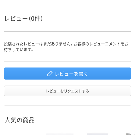
クリア(透明・半透明)
ブラウン系
ブラウン系
カラーグ
ループ
系
レビュー（0件）
アスクル
商品環境
25
スコア
投稿されたレビューはまだありません。お客様のレビューコメントをお
待ちしています。
レビューを書く
レビューをリクエストする
人気の商品