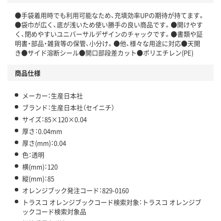
●手袋着用時でも利用可能なため、充填効率UPの期待が持てます。
●袋巾が広く、底が浅いため使い勝手の良い商品です。●開けやす
く、閉めやすいユニバーサルデザインのチャックです。●書類や証
明書・部品・雑貨等の保管、小分け。●他、様々な用途に対応●天開
き●サイド溶断シール●開口部段差カット●ポリエチレン(PE)
商品仕様
メーカー：生産日本社
ブランド：生産日本社（セイニチ）
サイズ：85×120×0.04
厚さ：0.04mm
厚さ(mm)：0.04
色：透明
横(mm)：120
縦(mm)：85
オレンジブック発注コード：829-0160
トラスコ オレンジブックコード検索対象：トラスコ オレンジブ
ックコード検索対象品