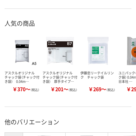
人気の商品
アスクルオリジナル
アスクルオリジナル
伊藤忠リーテイルリン
ユニパック（
チャック袋（チャック付
チャック袋（チャック付
ク チャック袋
ク袋） 0.0
き袋） 0.04m…
き袋） 厚手タイプ…
日本社 …
￥370～
￥201～
￥269～
￥2
（税込）
（税込）
（税込）
他のバリエーション