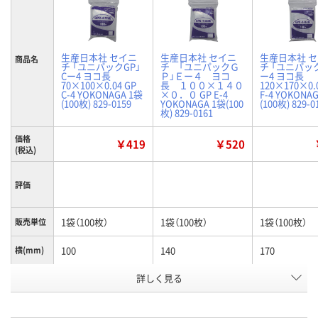
生産日本社 セイニ
生産日本社 セイニ
生産日本社 
商品名
チ 「ユニパックGP」
チ 「ユニパックＧ
チ 「ユニパック
Cー4 ヨコ長
Ｐ」Ｅー４ ヨコ
ー4 ヨコ長
70×100×0.04 GP
長 １００×１４０
120×170×0.
C-4 YOKONAGA 1袋
×０．０ GP E-4
F-4 YOKONA
(100枚) 829-0159
YOKONAGA 1袋(100
(100枚) 829-0
枚) 829-0161
価格
￥419
￥520
(税込)
評価
1袋（100枚）
1袋（100枚）
1袋（100枚）
販売単位
100
140
170
横(mm)
詳しく見る
70×100×0.04
100×140×0.0
120×170×0.
サイズ
お申込番
J277626
J277517
J277519
号