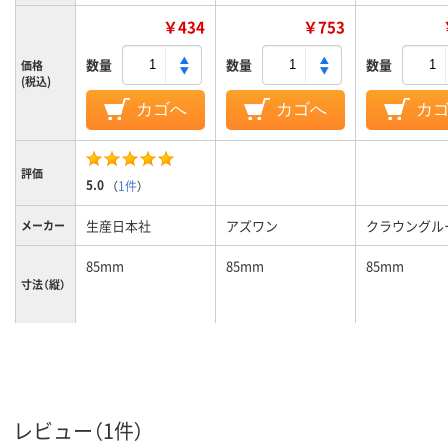
￥434
￥753
数量
数量
数量
価格
(税込)
カゴへ
カゴへ
カ
評価
5.0
（
1件
）
生産日本社
アズワン
クラウングル
メーカー
85mm
85mm
85mm
寸法（縦）
120mm
60mm
寸法（横）
クリア(透明・半透明)
カラーグ
レビュー（1件）
ループ
系