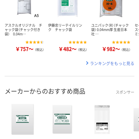
アスクルオリジナル チ
伊藤忠リーテイルリン
ユニパック（R）（チャック
セ
ャック袋（チャック付き
ク チャック袋
袋） 0.04mm厚 生産日本
ス
袋） 0.04m…
社 …
ミ
￥757～
￥482～
￥982～
（税込）
（税込）
（税込）
ランキングをもっと見る
メーカーからのおすすめ商品
スポンサー