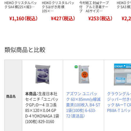
HEIKO クリスタルパッ
HEIKO クリスタルパッ
今村紙工 封緘テープ
HEIKO
ク SA4 横225×縦3…
ク Sはがき用 横
付 アルミ蒸着テー
ク SA3 
105×…
プ A6サイズ…
¥1,160（税込）
¥427（税込）
¥253（税込）
¥2,
類似商品と比較
本商品：
生産日本社
アズワン ユニパッ
クラウングル
商品名
セイニチ 「ユニパッ
ク 60×85mm(γ線滅
ジッパー付き
クGP」Dー4 ヨコ長
菌済)100枚入 B4-ST
ック 8AーT CR
85×120×0.04 GP
1袋(100枚) 6-633-
PB8A-T 1パ
D-4 YOKONAGA 1袋
72（直送品）
(100枚) 829-0160