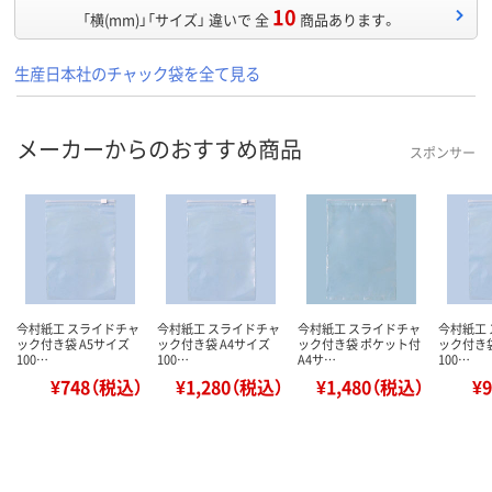
10
「横(mm)」「サイズ」 違いで 全
商品あります。
生産日本社のチャック袋を全て見る
メーカーからのおすすめ商品
スポンサー
今村紙工 スライドチャ
今村紙工 スライドチャ
今村紙工 スライドチャ
今村紙工
ック付き袋 A5サイズ
ック付き袋 A4サイズ
ック付き袋 ポケット付
ック付き袋
100…
100…
A4サ…
100…
¥748（税込）
¥1,280（税込）
¥1,480（税込）
¥