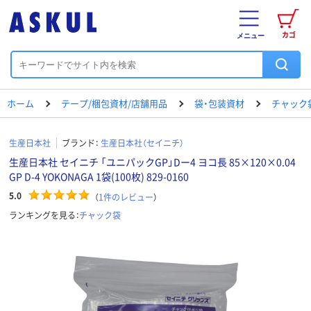
カゴ
メニュー
ホーム
テープ/梱包資材/店舗用品
袋・包装資材
チャック
生産日本社
ブランド：
生産日本社（セイニチ）
生産日本社 セイニチ 「ユニパックGP」Dー4 ヨコ長 85×120×0.04
GP D-4 YOKONAGA 1袋(100枚) 829-0160
5.0
（
1
件のレビュー
）
ランキングを見る：
チャック袋