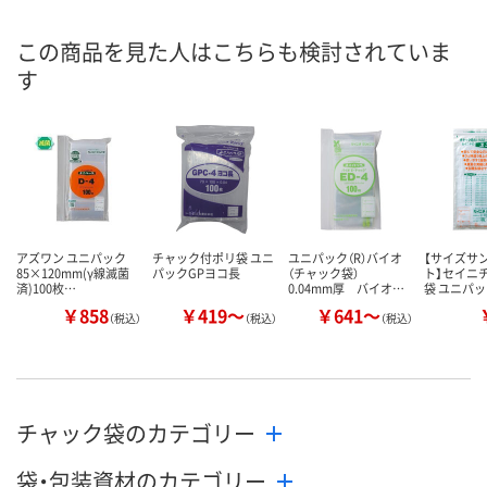
あり
あり
あり
在庫
この商品を見た人はこちらも検討されていま
す
8月13日（木）
8月13日（木）
8月13日（木）
お届け日
数量
数量
数量
カゴへ
カゴへ
カ
アズワン ユニパック
チャック付ポリ袋 ユニ
ユニパック（R）バイオ
【サイズサ
85×120mm(γ線滅菌
パックGPヨコ長
（チャック袋）
ト】セイニ
済)100枚…
0.04mm厚 バイオ…
袋 ユニパッ
￥858
￥419～
￥641～
（税込）
（税込）
（税込）
チャック袋のカテゴリー
袋・包装資材のカテゴリー