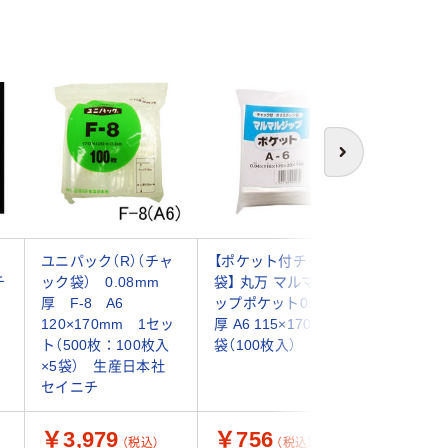
次へ
ユニパック（R）（チャ
【ポケット付チャック
ユニパッ
チ
ック袋） 0.08mm
袋】 丸万 マルマルジ
（チャッ
厚 F-8 A6
ップポケット0.04mm
0.04m
120×170mm 1セッ
厚 A6 115×170mm 1
ス EF-
ト（500枚：100枚入
袋（100枚入）
120×17
×5袋） 生産日本社
（100枚
セイニチ
社 セイ
￥3,979
￥756
￥954
（税込）
（税込）