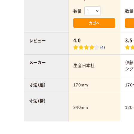
数量
数量
カゴへ
4.0
3.5
レビュー
(4)
メーカー
伊藤
生産日本社
ンク
寸法（縦）
170mm
170
寸法（横）
240mm
120
カラーグループ
クリア(透明・半透明)