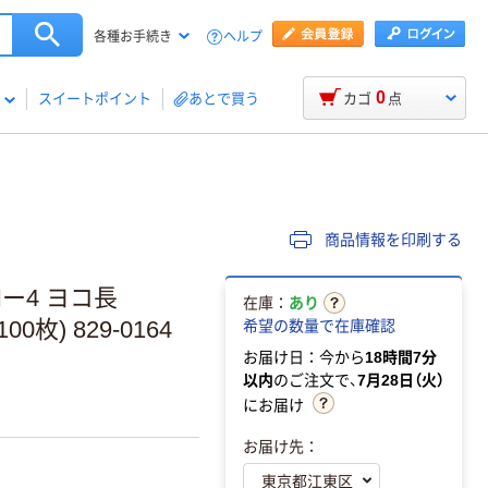
ヘルプ
各種お手続き
0
スイートポイント
あとで買う
カゴ
点
商品情報を印刷する
ー4 ヨコ長
在庫：
あり
00枚) 829-0164
希望の数量で在庫確認
お届け日：今から
18時間7分
以内
のご注文で、
7月28日（火）
にお届け
お届け先：