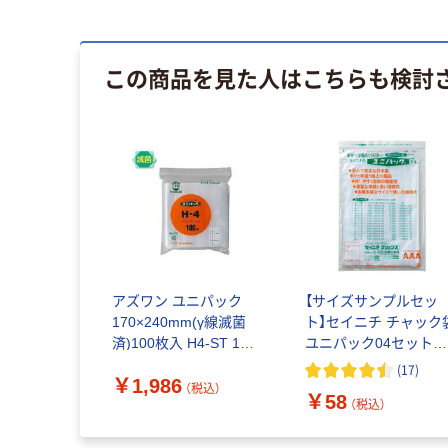
この商品を見た人はこちらも検討
アズワン ユニパック
【サイズサンプルセッ
170×240mm(γ線滅菌
ト】セイニチ チャック
済)100枚入 H4-ST 1袋
ユニパック04セットサ
(100枚) 6-633-78（直送
ンプル 1セット 生産日
(
17
)
￥1,986
品）
本社
（税込）
￥58
（税込）