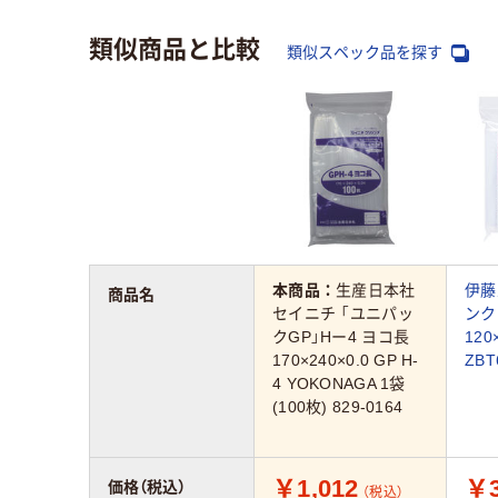
類似商品と比較
類似スペック品を探す
本商品：
生産日本社
伊藤
商品名
セイニチ 「ユニパッ
ンク
クGP」Hー4 ヨコ長
120
170×240×0.0 GP H-
ZBT
4 YOKONAGA 1袋
(100枚) 829-0164
￥1,012
￥3
価格（税込）
（税込）