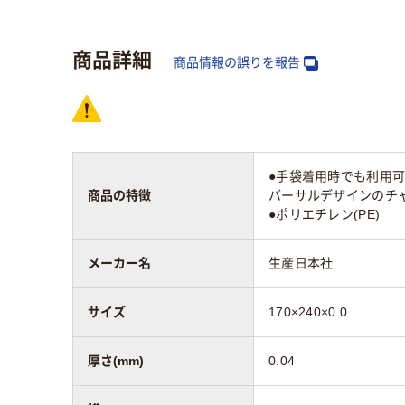
系
商品詳細
アスクル商品環境
商品情報の誤りを報告
スコア
●手袋着用時でも利用可
商品の特徴
バーサルデザインのチャ
●ポリエチレン(PE)
メーカー名
生産日本社
サイズ
170×240×0.0
厚さ(mm)
0.04