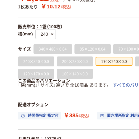
（税込）
￥10.12
1枚あたり
（税込）
販売単位：1袋（100枚）
横(mm)
340×480×0.04
85×120×0.04
70×100×0
サイズ
240×340×0.0
200×280×0.0
170×240×0.0
120×170×0.0
100×140×0.0
この商品のバリエーション
「横(mm)」「サイズ」違いで 全10商品 あります。
すべてのバリ
配送オプション
￥385
時間帯指定 指定可
置き場所指定 利用
（税込）