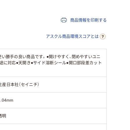
商品情報を印刷する
40
アスクル商品環境スコアとは
使い勝手の良い商品です。●開けやすく、閉めやすいユニ
用途に対応●天開き●サイド溶断シール●開口部段差カット
生産日本社（セイニチ）
0.04mm
透明