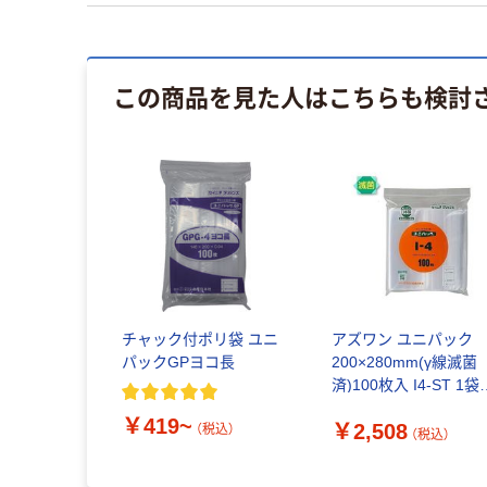
この商品を見た人はこちらも検討
チャック付ポリ袋 ユニ
アズワン ユニパック
パックGPヨコ長
200×280mm(γ線滅菌
済)100枚入 I4-ST 1袋
(100枚) 6-633-79（直
￥419~
￥2,508
品）
（税込）
（税込）