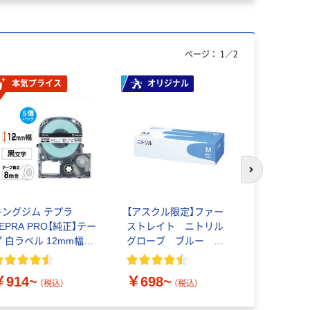
ページ：
1
／
2
本気プライス
オリジナル
次のスライド
キングジム テプラ
【アスクル限定】ファー
スターバッ
EPRA PRO【純正】テー
ストレイト ニトリル
フェ ドル
プ 白ラベル 12mm幅
グローブ ブルー 粉
用カプセル
（黒文字）
なし（パウダーフリー）
￥914~
￥698~
￥1,272
（税込）
（税込）