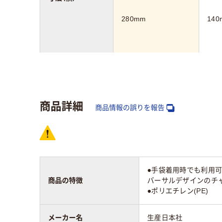
280mm
140
カラーグループ
クリア(透明・半透明)
系
商品詳細
アスクル商品環境
商品情報の誤りを報告
スコア
●手袋着用時でも利用可
商品の特徴
バーサルデザインのチャ
●ポリエチレン(PE)
メーカー名
生産日本社