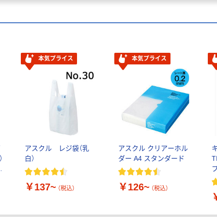
本気プライス
本気プライス
ダ
アスクル レジ袋（乳
アスクル クリアーホル
）
白）
ダー A4 スタンダード
T
C
￥137~
￥126~
（税込）
（税込）