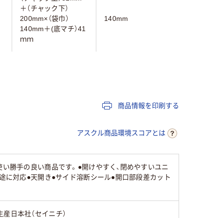
＋（チャック下）
200mm×（袋巾）
140mm
140mm
140mm＋(底マチ）41
ｍｍ
ブラウン系
ブラウン
商品情報を印刷する
20
25
アスクル商品環境スコアとは
使い勝手の良い商品です。●開けやすく、閉めやすいユニ
用途に対応●天開き●サイド溶断シール●開口部段差カット
生産日本社（セイニチ）