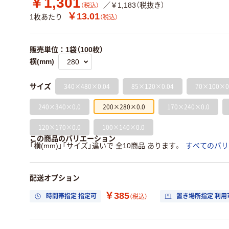
￥1,301
／￥1,183（税抜き）
（税込）
￥13.01
1枚あたり
（税込）
販売単位：1袋（100枚）
横(mm)
340×480×0.04
85×120×0.04
70×100×0
サイズ
240×340×0.0
200×280×0.0
170×240×0.0
120×170×0.0
100×140×0.0
この商品のバリエーション
「横(mm)」「サイズ」違いで 全10商品 あります。
すべてのバリ
配送オプション
￥385
時間帯指定 指定可
置き場所指定 利用
（税込）