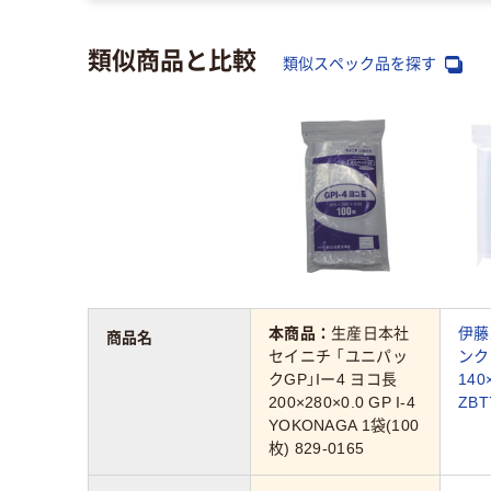
類似商品と比較
類似スペック品を探す
本商品：
生産日本社
伊藤
商品名
セイニチ 「ユニパッ
ンク
クGP」Iー4 ヨコ長
140
200×280×0.0 GP I-4
ZBT
YOKONAGA 1袋(100
枚) 829-0165