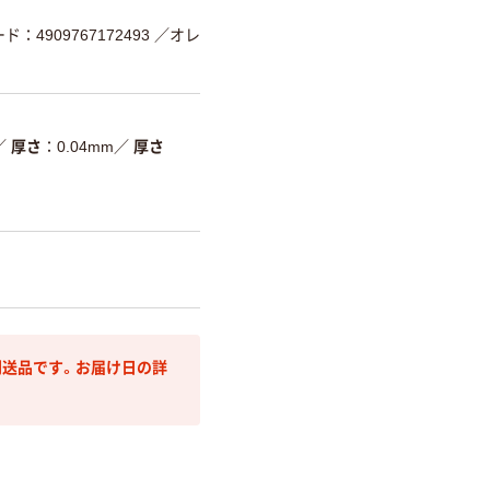
ド：4909767172493
／オレ
／
厚さ
0.04mm
／
厚さ
送品です。お届け日の詳