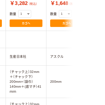
￥3,282
￥1,648
￥2,7
（税込）
（税込）
数量
数量
数量
カゴへ
カゴへ
4.5
生産日本社
アスクル
金鵄製作
（チャック上）32mm
＋（チャック下）
200mm×（袋巾）
200mm
200mm
140mm＋(底マチ）41
ｍｍ
（チャック上）32mm