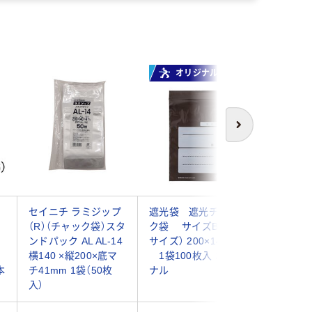
オリジナル
次へ
ャ
セイニチ ラミジップ
遮光袋 遮光チャッ
金鵄製作
（R）（チャック袋）スタ
ク袋 サイズB6（G
ニパック
ンドパック AL AL-14
サイズ） 200×140mm
100枚入 A
横140 ×縦200×底マ
1袋100枚入 オリジ
008
本
チ41mm 1袋（50枚
ナル
入）