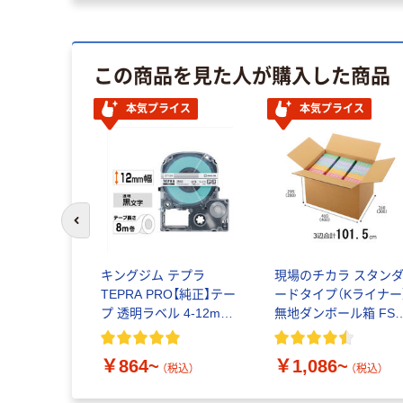
この商品を見た人が購入した商品
本気プライス
本気プライス
前のスライドへ
キングジム テプラ
現場のチカラ スタン
TEPRA PRO【純正】テー
ードタイプ（Kライナー
プ 透明ラベル 4-12mm
無地ダンボール箱 FS
幅 （黒文字）
認証 オリジナル
￥864~
￥1,086~
（税込）
（税込）