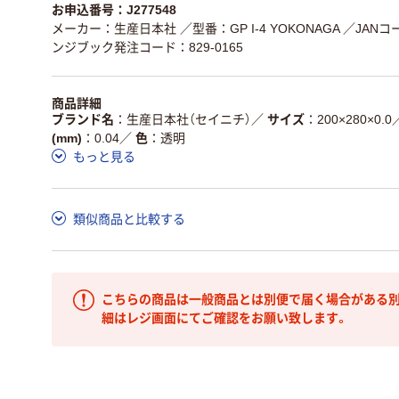
お申込番号：J277548
メーカー：生産日本社
／型番：GP I-4 YOKONAGA
／JANコー
ンジブック発注コード：829-0165
商品詳細
ブランド名
生産日本社（セイニチ）
／
サイズ
200×280×0.0
(mm)
0.04
／
色
透明
もっと見る
類似商品と比較する
こちらの商品は一般商品とは別便で届く場合がある別
細はレジ画面にてご確認をお願い致します。