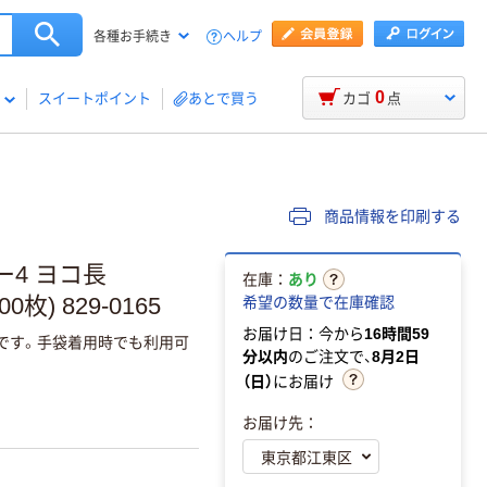
ヘルプ
各種お手続き
0
スイートポイント
あとで買う
カゴ
点
商品情報を印刷する
ー4 ヨコ長
在庫：
あり
00枚) 829-0165
希望の数量で在庫確認
お届け日：今から
16時間59
です。手袋着用時でも利用可
分以内
のご注文で、
8月2日
（日）
にお届け
お届け先：