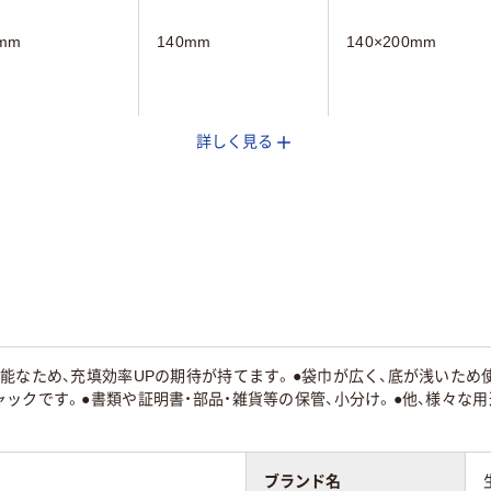
mm
140mm
140×200mm
詳しく見る
クリア(透明)系
25
能なため、充填効率UPの期待が持てます。●袋巾が広く、底が浅いため
ックです。●書類や証明書・部品・雑貨等の保管、小分け。●他、様々な
ブランド名