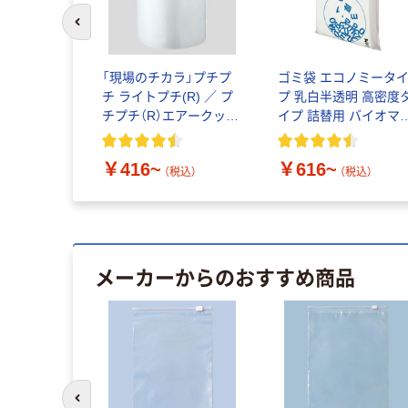
前のスライドへ
「現場のチカラ」プチプ
ゴミ袋 エコノミータ
チ ライトプチ(R) ／ プ
プ 乳白半透明 高密度
チプチ（R）エアークッシ
イプ 詰替用 バイオマ
ョン 川上産業 超軽梱包
素材10％配合
用
￥416~
￥616~
（税込）
（税込）
メーカーからのおすすめ商品
前のスライドへ