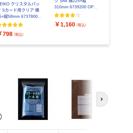
ク SA4 横225×縦
枚入り SW1
HEIKO クリスタルパッ
310mm 6739200 OPP
18×縦38c
ク Sカード用クリア 横
袋 透明袋 1袋（100枚入）
￥3,727
5×縦58mm 6737800
シモジマ
PP袋 透明袋 1袋（200
￥1,160
（税込）
枚入） シモジマ
￥798
（税込）
次へ