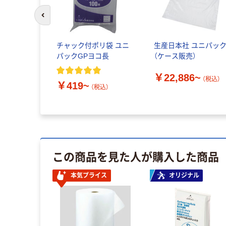
前のスライドへ
チャック付ポリ袋 ユニ
生産日本社 ユニパッ
パックGPヨコ長
（ケース販売）
￥22,886~
（税込）
￥419~
（税込）
この商品を見た人が購入した商品
本気プライス
オリジナル