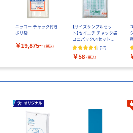
ク
ニッコー チャック付き
【サイズサンプルセッ
ポリ袋
ト】セイニチ チャック袋
ユニパック04セットサ
￥19,875~
ンプル 1セット 生産日
（税込）
(
17
)
本社
￥58
（税込）
オリジナル