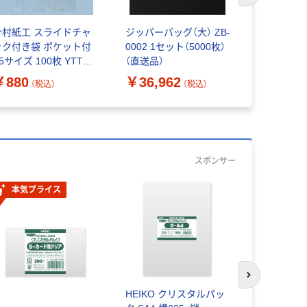
今村紙工 スライドチャ
ジッパーバッグ（大） ZB-
ジッパーバッ
ック付き袋 ポケット付
0002 1セット（5000枚）
0001 1セ
5サイズ 100枚 YTTF-
（直送品）
（直送品）
5 1袋(100枚入)
￥880
￥36,962
￥50,59
（税込）
（税込）
スポンサー
本気プライス
次のスライド
HEIKO クリスタルパッ
不織布レジバ