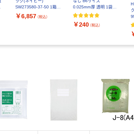
縦
ッグ(ネイビー)
なし B6サイズ
SW273580-37-50 1箱
0.025mm厚 透明 1袋
）
（50枚）（直送品）
（100枚入）
￥6,857
9
（税込）
O
￥240
（税込）