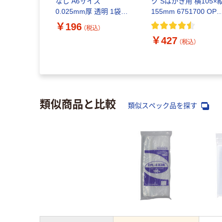
なし A6サイズ
ク Sはがき用 横105×
0.025mm厚 透明 1袋
155mm 6751700 OPP
（100枚入）
袋 透明袋 1袋（100枚入
￥196
（税込）
シモジマ
￥427
（税込）
類似商品と比較
類似スペック品を探す