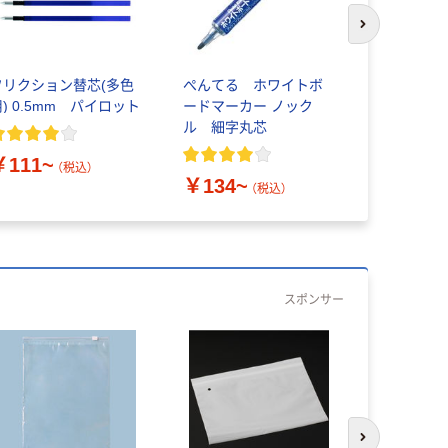
次のスライド
フリクション替芯(多色
ぺんてる ホワイトボ
コクヨ フ
用) 0.5mm パイロット
ードマーカー ノック
1号（A4） 2
ル 細字丸芯
￥111~
￥394~
（税込）
￥134~
（税込）
スポンサー
次のスライド