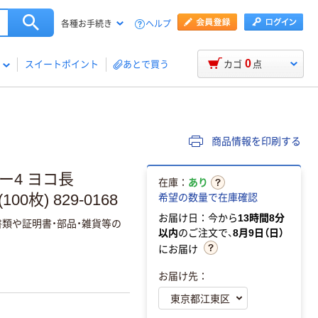
ヘルプ
各種お手続き
0
スイートポイント
あとで買う
カゴ
点
商品情報を印刷する
ー4 ヨコ長
在庫：
あり
100枚) 829-0168
希望の数量で在庫確認
お届け日：今から
13時間8分
類や証明書・部品・雑貨等の
以内
のご注文で、
8月9日（日）
にお届け
お届け先：