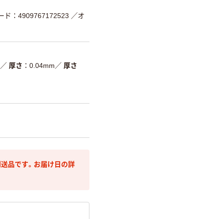
ド：4909767172523
／オ
／
厚さ
0.04mm
／
厚さ
送品です。お届け日の詳