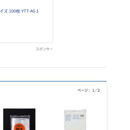
100枚 YTT-A5 1
スポンサー
ページ：
1
／
2