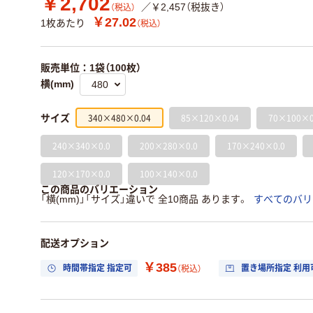
￥2,702
／￥2,457（税抜き）
（税込）
￥27.02
1枚あたり
（税込）
販売単位：1袋（100枚）
横(mm)
340×480×0.04
85×120×0.04
70×100×0
サイズ
240×340×0.0
200×280×0.0
170×240×0.0
120×170×0.0
100×140×0.0
この商品のバリエーション
「横(mm)」「サイズ」違いで 全10商品 あります。
すべてのバリ
配送オプション
￥385
時間帯指定 指定可
置き場所指定 利用
（税込）