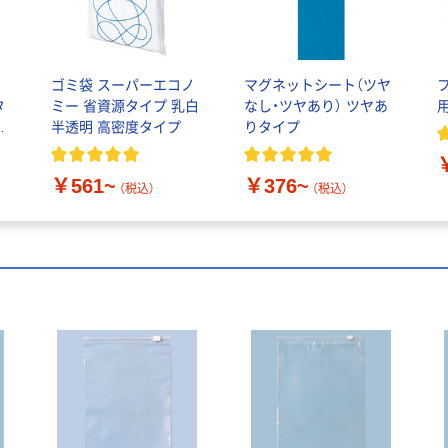
イ
ゴミ袋 スーパーエコノ
マグネットシート（ツヤ
タ
ミー 省資源タイプ 乳白
なし・ツヤあり） ツヤあ
ス
半透明 高密度タイプ
りタイプ
￥561~
￥376~
（税込）
（税込）