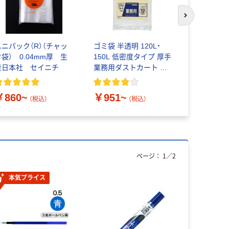
次のスライド
ユニパック（R）（チャッ
ゴミ袋 半透明 120L・
システムポ
ク袋） 0.04mm厚 生
150L 低密度タイプ 厚手
パー式ポリ
産日本社 セイニチ
業務用ダストカート ジ
￥182~
ャパックス
￥860~
￥951~
（税込）
（税込）
ページ：
1
／
2
本気プライス