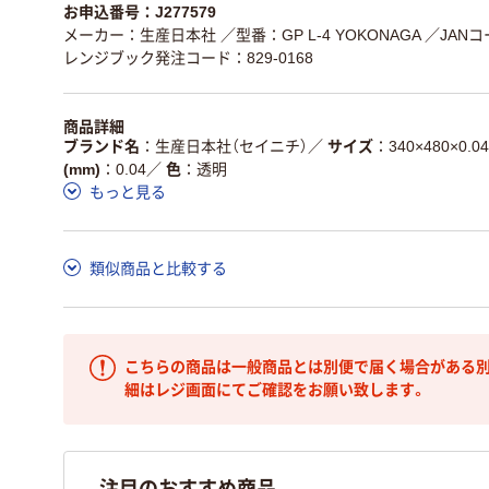
お申込番号：J277579
メーカー：生産日本社
／型番：GP L-4 YOKONAGA
／JANコー
レンジブック発注コード：829-0168
商品詳細
ブランド名
生産日本社（セイニチ）
／
サイズ
340×480×0.04
(mm)
0.04
／
色
透明
もっと見る
類似商品と比較する
こちらの商品は一般商品とは別便で届く場合がある別
細はレジ画面にてご確認をお願い致します。
注目のおすすめ商品