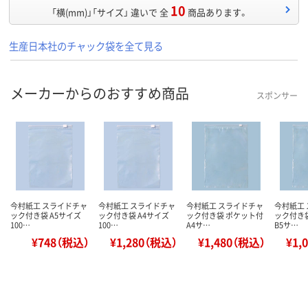
10
「横(mm)」「サイズ」 違いで 全
商品あります。
生産日本社のチャック袋を全て見る
メーカーからのおすすめ商品
スポンサー
今村紙工 スライドチャ
今村紙工 スライドチャ
今村紙工 スライドチャ
今村紙工
ック付き袋 A5サイズ
ック付き袋 A4サイズ
ック付き袋 ポケット付
ック付き
100…
100…
A4サ…
B5サ…
¥748（税込）
¥1,280（税込）
¥1,480（税込）
¥1,