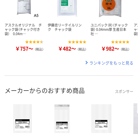
アスクルオリジナル チ
伊藤忠リーテイルリン
ユニパック（R）（チャック
ア
ャック袋（チャック付き
ク チャック袋
袋） 0.04mm厚 生産日本
ャ
袋） 0.04m…
社 …
袋
￥757～
￥482～
￥982～
（税込）
（税込）
（税込）
ランキングをもっと見る
メーカーからのおすすめ商品
スポンサー