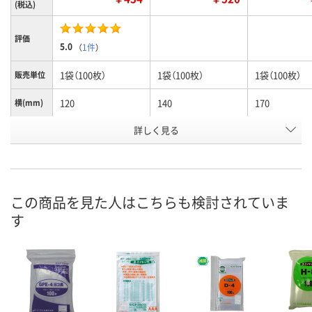
(税込)
評価
5.0
（
1件
）
1袋（100枚）
1袋（100枚）
1袋（100枚）
販売単位
120
140
170
横(mm)
詳しく見る
85×120×0.04
100×140×0.0
120×170×0.
サイズ
お申込番
J277518
J277517
J277519
号
あり
1点
あり
在庫
この商品を見た人はこちらも検討されていま
す
8月11日（火）
8月11日（火）
8月11日（火）
お届け日
数量
数量
数量
カゴへ
カゴへ
カ