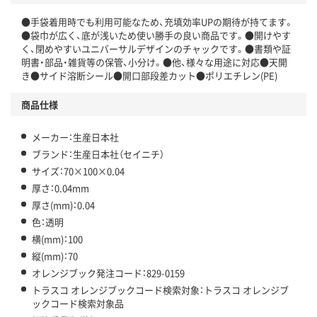
●手袋着用時でも利用可能なため、充填効率UPの期待が持てます。
●袋巾が広く、底が浅いため使い勝手の良い商品です。●開けやす
く、閉めやすいユニバーサルデザインのチャックです。●書類や証
明書・部品・雑貨等の保管、小分け。●他、様々な用途に対応●天開
き●サイド溶断シール●開口部段差カット●ポリエチレン(PE)
商品仕様
メーカー：生産日本社
ブランド：生産日本社（セイニチ）
サイズ：70×100×0.04
厚さ：0.04mm
厚さ(mm)：0.04
色：透明
横(mm)：100
縦(mm)：70
オレンジブック発注コード：829-0159
トラスコ オレンジブックコード検索対象：トラスコ オレンジブ
ックコード検索対象品