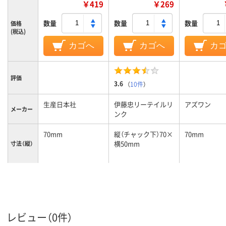
￥419
￥269
数量
数量
数量
価格
(税込)
カゴへ
カゴへ
カ
評価
3.6
（
10件
）
生産日本社
伊藤忠リーテイルリ
アズワン
メーカー
ンク
70mm
縦（チャック下）70×
70mm
横50mm
寸法（縦）
100mm
縦（チャック下）70×
50mm
横50mm
寸法（横）
クリア(透明・半透明)
カラーグ
レビュー（0件）
ループ
系