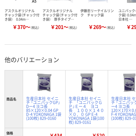
アスクルオリジナル
アスクルオリジナル
伊藤忠リーテイルリン
ユニパック（
チャック袋（チャック付
チャック袋（チャック付
ク チャック袋
ク袋） 0.0
き袋） 0.04m…
き袋） 厚手タイプ…
日本社 …
￥370～
￥201～
￥269～
￥2
（税込）
（税込）
（税込）
他のバリエーション
生産日本社 セイニ
生産日本社 セイニ
生産日本社 
商品名
チ 「ユニパックGP」
チ 「ユニパックＧ
チ 「ユニパック
Dー4 ヨコ長
Ｐ」Ｅー４ ヨコ
ー4 ヨコ長
85×120×0.04 GP
長 １００×１４０
120×170×0.
D-4 YOKONAGA 1袋
×０．０ GP E-4
F-4 YOKONA
(100枚) 829-0160
YOKONAGA 1袋(100
(100枚) 829-0
枚) 829-0161
価格
￥434
￥520