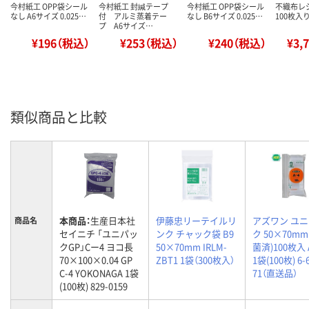
今村紙工 OPP袋シール
今村紙工 封緘テープ
今村紙工 OPP袋シール
不織布レジ
なし A6サイズ 0.025…
付 アルミ蒸着テー
なし B6サイズ 0.025…
100枚入り
プ A6サイズ…
¥196（税込）
¥253（税込）
¥240（税込）
¥3,
類似商品と比較
本商品：
生産日本社
伊藤忠リーテイルリ
アズワン ユ
商品名
セイニチ 「ユニパッ
ンク チャック袋 B9
ク 50×70mm
クGP」Cー4 ヨコ長
50×70mm IRLM-
菌済)100枚入 
70×100×0.04 GP
ZBT1 1袋（300枚入）
1袋(100枚) 6-
C-4 YOKONAGA 1袋
71（直送品）
(100枚) 829-0159