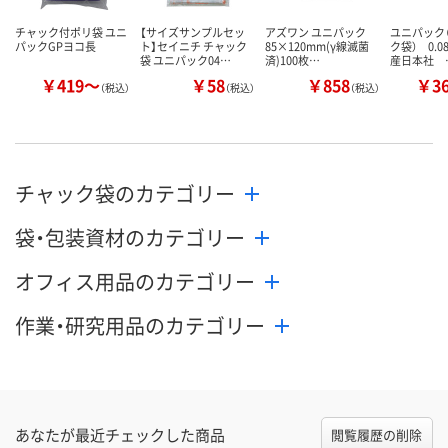
チャック付ポリ袋 ユニ
【サイズサンプルセッ
アズワン ユニパック
ユニパック（
パックGPヨコ長
ト】セイニチ チャック
85×120mm(γ線滅菌
ク袋） 0.
袋 ユニパック04…
済)100枚…
産日本社 
￥419～
￥58
￥858
￥3
（税込）
（税込）
（税込）
チャック袋のカテゴリー
袋・包装資材のカテゴリー
オフィス用品のカテゴリー
作業・研究用品のカテゴリー
あなたが最近チェックした商品
閲覧履歴の削除