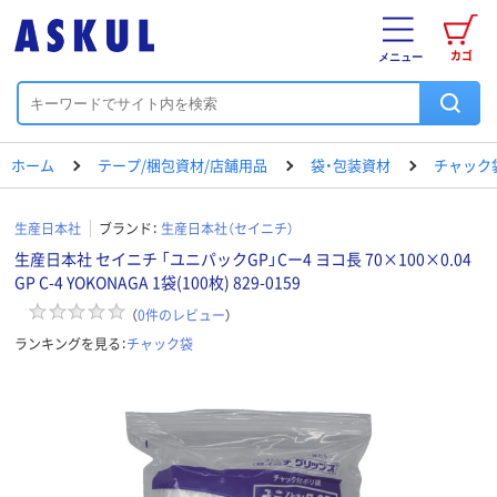
カゴ
メニュー
ホーム
テープ/梱包資材/店舗用品
袋・包装資材
チャック
生産日本社
ブランド：
生産日本社（セイニチ）
生産日本社 セイニチ 「ユニパックGP」Cー4 ヨコ長 70×100×0.04
GP C-4 YOKONAGA 1袋(100枚) 829-0159
（
0
件のレビュー
）
ランキングを見る：
チャック袋