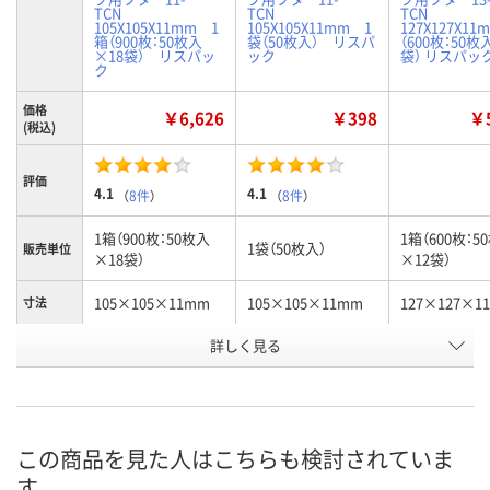
TCN
TCN
TCN
105X105X11mm 1
105X105X11mm 1
127X127X11
箱（900枚：50枚入
袋（50枚入） リスパ
（600枚：50枚
×18袋） リスパッ
ック
袋） リスパッ
ク
価格
￥6,626
￥398
￥5
(税込)
評価
4.1
4.1
（
8件
）
（
8件
）
1箱（900枚：50枚入
1箱（600枚：5
1袋（50枚入）
販売単位
×18袋）
×12袋）
105×105×11mm
105×105×11mm
127×127×1
寸法
お申込番
詳しく見る
J360901
J312702
J360903
号
1点
あり
入荷待ち
在庫
ご注文後、お
この商品を見た人はこちらも検討されていま
8月8日（土）
8月8日（土）
ついてご連絡
お届け日
す
ます