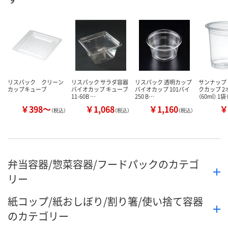
数量
数量
数量
カゴへ
カゴへ
カ
リスパック クリーン
リスパック サラダ容器
リスパック 透明カップ
サンナップ
カップキューブ
バイオカップ キューブ
バイオカップ 101パイ
クカップ 2
11-60B …
250 B…
（60ml） 1袋
￥398～
￥1,068
￥1,160
￥
（税込）
（税込）
（税込）
弁当容器/惣菜容器/フードパックのカテゴ
リー
紙コップ/紙おしぼり/割り箸/使い捨て容器
のカテゴリー