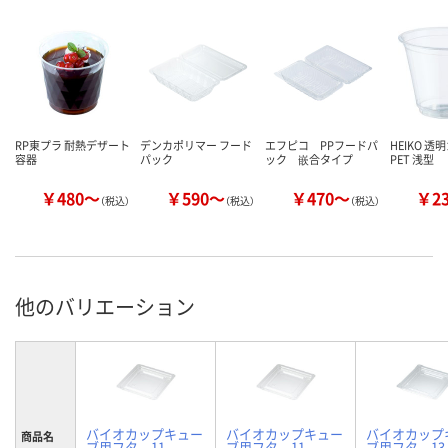
RP東プラ 耐熱デザート
デンカポリマー フード
エフピコ PPフードパ
HEIKO 透
容器
パック
ック 嵌合タイプ
PET 浅型
￥480～
￥590～
￥470～
￥2
（税込）
（税込）
（税込）
他のバリエーション
バイオカップキュー
バイオカップキュー
バイオカップ
商品名
ブ用フタ 11-
ブ用フタ 11-
ブ用フタ 13