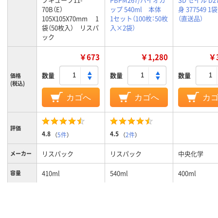
70B（E）
ップ 540ml 本体
身 377549 1袋
105X105X70mm 1
1セット（100枚：50枚
（直送品）
袋（50枚入） リスパ
入×2袋）
ック
￥673
￥1,280
￥3
数量
数量
数量
価格
(税込)
カゴへ
カゴへ
カ
評価
4.8
4.5
（
5件
）
（
2件
）
リスパック
リスパック
中央化学
メーカー
410ml
540ml
400ml
容量
電子レン
不可
不可
ジ使用可
否