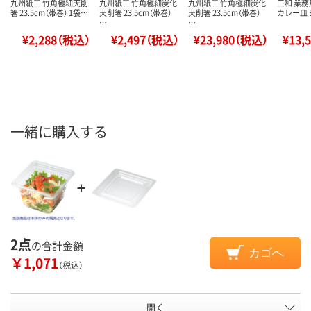
九州紙工 竹角極細天削
九州紙工 竹角極細炭化
九州紙工 竹角極細炭化
三和 業務
箸 23.5cm（帯巻） 1袋…
天削箸 23.5cm（帯巻）
天削箸 23.5cm（帯巻）
カレー皿 B
…
…
¥2,288（税込）
¥2,497（税込）
¥23,980（税込）
¥13,
一緒に購入する
2点
の合計金額
カゴへ
￥1,071
（税込）
開く