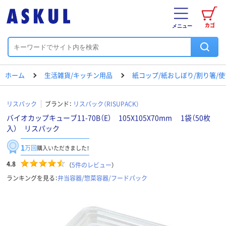
カゴ
メニュー
ホーム
生活雑貨/キッチン用品
紙コップ/紙おしぼり/割り箸/
リスパック
ブランド：
リスパック（RISUPACK）
バイオカップキューブ11-70B（E） 105X105X70mm 1袋（50枚
入） リスパック
1
万回
購入いただきました！
4.8
（
5
件のレビュー
）
ランキングを見る：
弁当容器/惣菜容器/フードパック