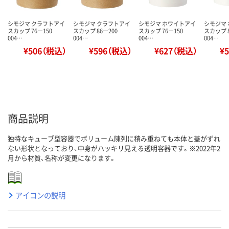
シモジマ クラフトアイ
シモジマ クラフトアイ
シモジマ ホワイトアイ
シモジマ
スカップ 76ー150
スカップ 86ー200
スカップ 76ー150
スカップ 8
004…
004…
004…
004…
¥506（税込）
¥596（税込）
¥627（税込）
¥
商品説明
独特なキューブ型容器でボリューム陳列に積み重ねても本体と蓋がずれ
ない形状となっており、中身がハッキリ見える透明容器です。※2022年2
月から材質、名称が変更になります。
アイコンの説明