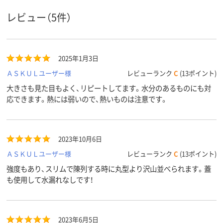
クリア（透明）系
クリア(透明・半透明)
ブラック系
カラーグ
レビュー（5件）
ループ
系
バイオPET
材質
60℃、60
60
耐熱温度
2025年1月3日
ＡＳＫＵＬユーザー様
レビューランク
C
(13ポイント)
大きさも見た目もよく、リピートしてます。水分のあるものにも対
応できます。熱には弱いので、熱いものは注意です。
2023年10月6日
ＡＳＫＵＬユーザー様
レビューランク
C
(13ポイント)
強度もあり、スリムで陳列する時に丸型より沢山並べられます。蓋
も使用して水漏れなしです！
2023年6月5日