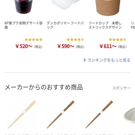
RP東プラ 耐熱デザート容
デンカポリマー フードパ
フードカップ 未晒し
リ
器
ック
ストリックスデザイン
P
￥520～
￥590～
￥611～
（税込）
（税込）
（税込）
ランキングをもっと見る
メーカーからのおすすめ商品
スポンサー