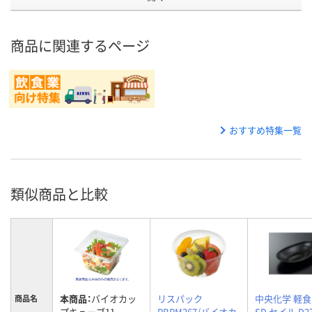
商品に関連するページ
おすすめ特集一覧
類似商品と比較
本商品：
バイオカッ
リスパック
中央化学 軽
商品名
プキューブ11-
PBPM267/バイオカ
SD セイル D27