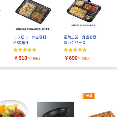
パ
エフピコ 弁当容器
福助工業 弁当容器
MSD箱弁
憩いシリーズ
￥518~
￥690~
（税込）
（税込）
新着