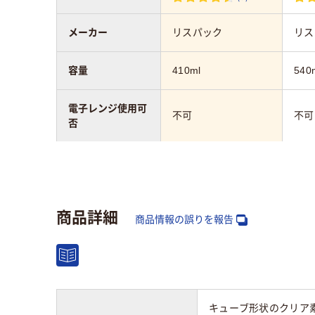
メーカー
リスパック
リス
容量
410ml
540
電子レンジ使用可
不可
不可
否
カラーグループ
クリ
クリア（透明）系
系
商品詳細
材質
バイオPET
商品情報の誤りを報告
耐熱温度
60℃
60
キューブ形状のクリア