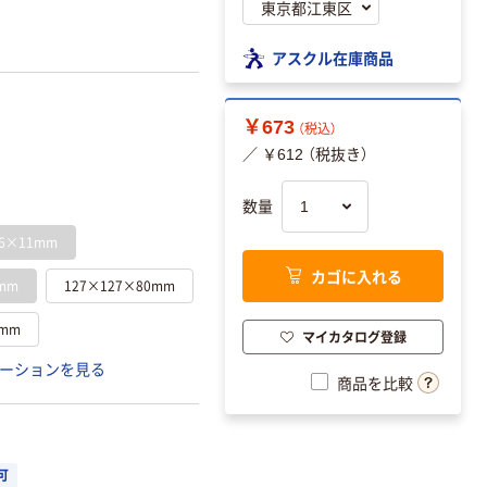
アスクル在庫商品
￥673
（税込）
／ ￥612 （税抜き）
数量
76×11mm
カゴに入れる
mm
127×127×80mm
1mm
マイカタログ登録
ーションを見る
商品を比較
可