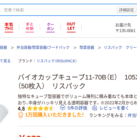
詳細設定
お届け先
〒135-0061
て容器
弁当容器/惣菜容器/フードパック
惣菜容器
リスパック クリー
全て見る
ブランド
リスパック（RISUPACK）
バイオカップキューブ11-70B（E） 105
（50枚入） リスパック
独特なキューブ型容器でボリューム陳列に積み重ねても本体
おり、中身がハッキリ見える透明容器です。※2022年2月から
4.8
5件の評価
レビューを書く
1万回購入いただきました！
ランキングをみる
弁当