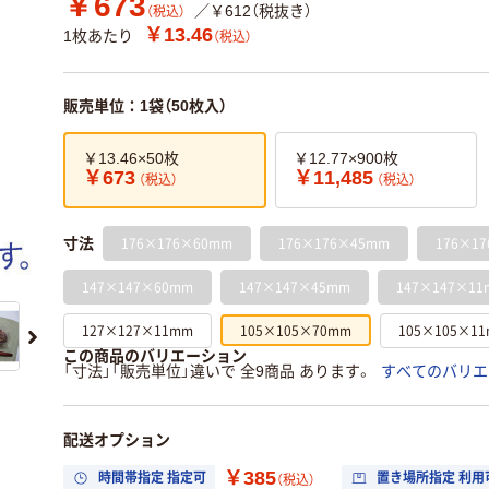
￥673
／￥612（税抜き）
（税込）
￥13.46
1枚あたり
（税込）
販売単位：1袋（50枚入）
￥13.46×50枚
￥12.77×900枚
￥673
￥11,485
（税込）
（税込）
176×176×60mm
176×176×45mm
176×1
寸法
147×147×60mm
147×147×45mm
147×147×11
127×127×11mm
105×105×70mm
105×105×1
この商品のバリエーション
「寸法」「販売単位」違いで 全9商品 あります。
すべてのバリエ
配送オプション
￥385
時間帯指定 指定可
置き場所指定 利用
（税込）