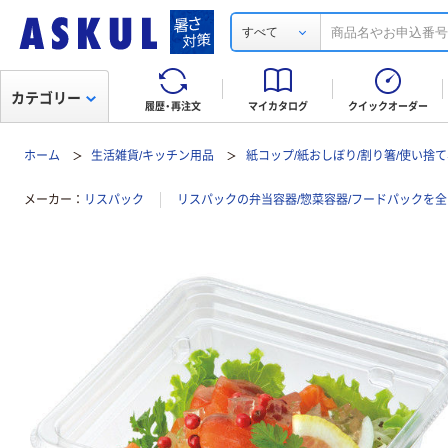
すべて
カテゴリー
履歴・再注文
マイカタログ
クイックオーダー
ホーム
生活雑貨/キッチン用品
紙コップ/紙おしぼり/割り箸/使い捨
メーカー
リスパック
リスパックの弁当容器/惣菜容器/フードパックを