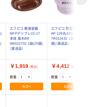
次へ
エフピコ 軽食容器
エフピコ 惣菜容器
エフピコ
)
MFPデリプレ22-17
AP-129丸430(L) 本体
盛鉢25-1
本体 風木BR
7R012432 1袋(100
エコ 渋
)
4M022702 1袋(25個)
個)（直送品）
4C56001
（直送品）
（直送品）
￥1,919
￥4,412
￥2,8
（税込）
（税込）
数量
数量
数量
カゴへ
カゴへ