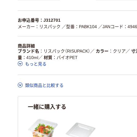
お申込番号：J312701
メーカー：リスパック
／型番：PABK104
／JANコード：49469
商品詳細
ブランド名
リスパック（RISUPACK）
／
カラー
クリア
／
寸
量
410ml
／
材質
バイオPET
もっと見る
類似商品と比較する
一緒に購入する