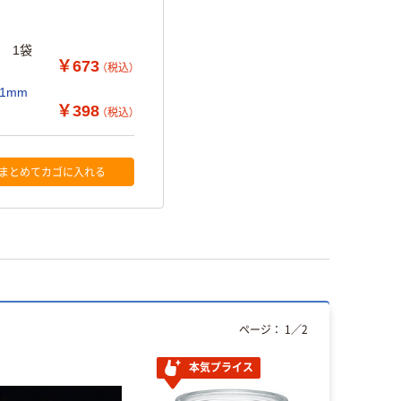
m 1袋
￥673
（税込）
11mm
￥398
（税込）
まとめてカゴに入れる
ページ：
1
／
2
本気プライス