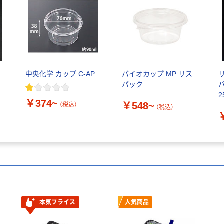
器
中央化学 カップ C-AP
バイオカップ MP リス
ブ
パック
2
￥374~
￥548~
(
（税込）
（税込）
本気プライス
人気商品