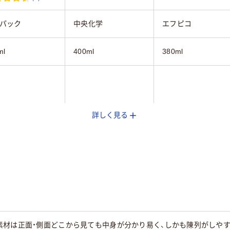
パック
中央化学
エフピコ
ml
400ml
380ml
詳しく見る
ア(透明・半透明)
ブラック系
ブラウン系
ＳＤ
MFP
℃
素材は正面・側面どこから見ても中身が分かり易く、しかも陳列がしや