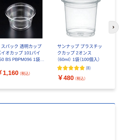
次のスライド
リスパック 透明カップ
サンナップ プラスチッ
リスパック
バイオカップ 101パイ
クカップ 2オンス
カップＮＴ
50 BS PBPM096 1袋
（60ml） 1袋（100個入）
50個)（直送品）
(
8
)
￥645~
￥1,160
（税込）
￥480
（税込）