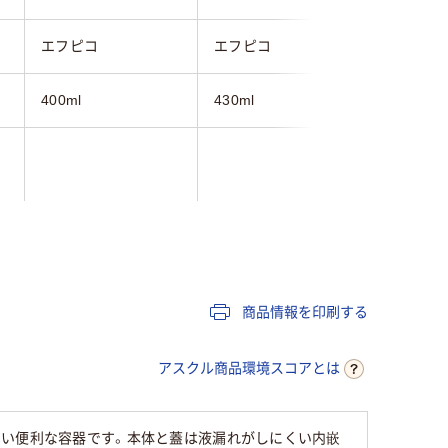
エフピコ
エフピコ
エフピコ
400ml
430ml
400ml
クリア(透明・半透明)
ブラウン系
系
MFP
APET
PSP
商品情報を印刷する
アスクル商品環境スコアとは
すい便利な容器です。本体と蓋は液漏れがしにくい内嵌