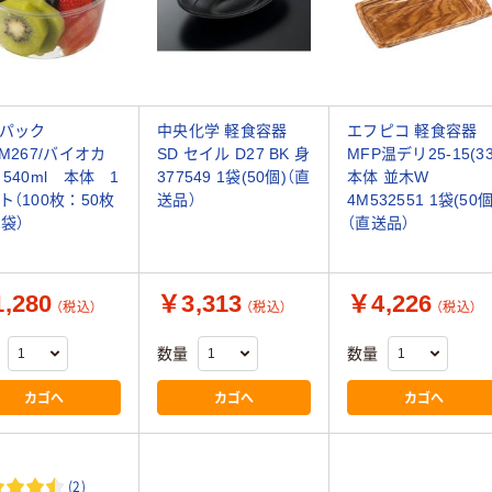
パック
中央化学 軽食容器
エフピコ 軽食容器
PM267/バイオカ
SD セイル D27 BK 身
MFP温デリ25-15(33
 540ml 本体 1
377549 1袋(50個)（直
本体 並木W
ト（100枚：50枚
送品）
4M532551 1袋(50個
2袋）
（直送品）
,280
￥3,313
￥4,226
（税込）
（税込）
（税込）
数量
数量
カゴへ
カゴへ
カゴへ
(2)