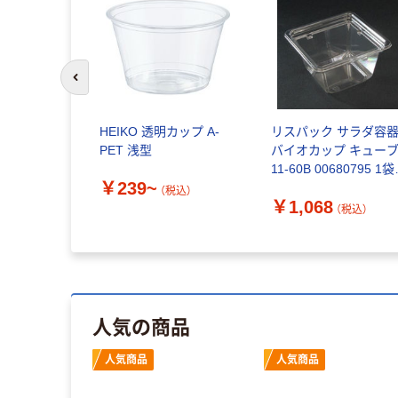
前のスライドへ
HEIKO 透明カップ A-
リスパック サラダ容
PET 浅型
バイオカップ キュー
11-60B 00680795 1袋
￥239~
(50個)（直送品）
（税込）
￥1,068
（税込）
人気の商品
人気商品
人気商品