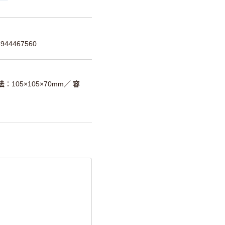
44467560
法
105×105×70mm
／
容