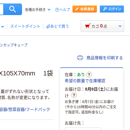
ヘルプ
各種お手続き
0
スイートポイント
あとで買う
カゴ
点
ンカップキューブ
商品情報を印刷する
X105X70mm 1袋
在庫：
あり
希望の数量で在庫確認
お届け日：
8月8日（土）
にお届
と蓋がずれない形状となって
け
材質、名称が変更になります。
お急ぎ便：8月7日（金）にお届け
（今から16時間46分以内のご注文
容器/惣菜容器/フードパック
で指定可。追加料金なし）
お届け先：