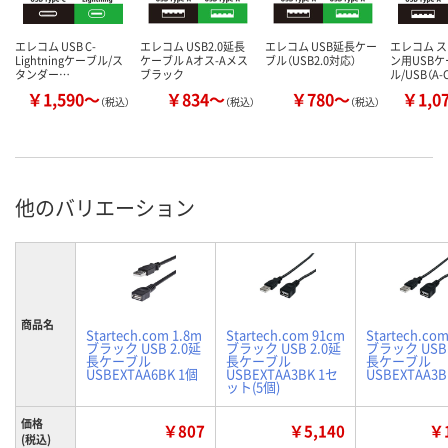
エレコム USB C-
エレコム USB2.0延長
エレコム USB延長ケー
エレコム 
Lightningケーブル/ス
ケーブル Aオス-Aメス
ブル（USB2.0対応）
ン用USBケ
タンダー…
ブラック
ル/USB（A-
￥1,590～
￥834～
￥780～
￥1,0
（税込）
（税込）
（税込）
他のバリエーション
商品名
Startech.com 1.8m
Startech.com 91cm
Startech.co
ブラック USB 2.0延
ブラック USB 2.0延
ブラック USB 
長ケーブル
長ケーブル
長ケーブル
USBEXTAA6BK 1個
USBEXTAA3BK 1セ
USBEXTAA3B
ット(5個)
価格
￥807
￥5,140
￥1
(税込)