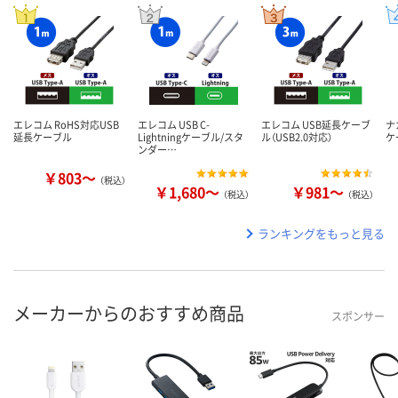
エレコム RoHS対応USB
エレコム USB C-
エレコム USB延長ケーブ
ナ
延長ケーブル
Lightningケーブル/スタ
ル（USB2.0対応）
ケ
ンダー…
￥803～
（税込）
￥1,680～
￥981～
（税込）
（税込）
ランキングをもっと見る
メーカーからのおすすめ商品
スポンサー