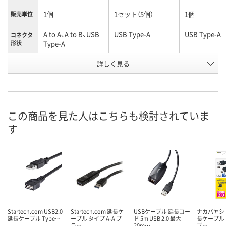
1個
1セット（5個）
1個
販売単位
A to A、A to B、USB
USB Type-A
USB Type-A
コネクタ
形状
Type-A
ケーブル
詳しく見る
1.8 m
0.9 m
0.9 m
長さ
お申込番
J322002
HK27253
J322000
号
この商品を見た人はこちらも検討されていま
あり
入荷待ち
3点
在庫
す
ご注文後、お届けに
8月9日（日）
ついてご連絡いたし
8月9日（日）
お届け日
ます
数量
数量
数量
カゴへ
カゴへ
カ
Startech.com USB2.0
Startech.com 延長ケ
USBケーブル 延長コー
ナカバヤシ U
延長ケーブル Type…
ーブル タイプ A-A ブ
ド 5m USB 2.0 最大
長ケーブル U
ラ…
20m…
ブ…