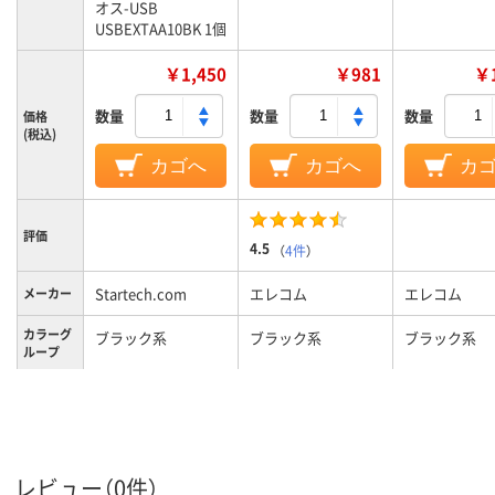
オス-USB
USBEXTAA10BK 1個
￥1,450
￥981
￥1
数量
数量
数量
価格
(税込)
カゴへ
カゴへ
カ
評価
4.5
（
4件
）
Startech.com
エレコム
エレコム
メーカー
カラーグ
ブラック系
ブラック系
ブラック系
ループ
A to A、A to B、USB
Aタイプオス/Aタイ
コネクタ
Type-A
プメス
形状
レビュー（0件）