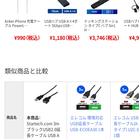
Anker iPhone 充電ケー
USBハブ USB-A×4ポ
ドッキングステーショ
USBハブ 
ブル PowerL…
ート 5Gbps USB…
ン タイプC ハブ 5in1
ート HUB
H…
¥990（税込）
¥1,180（税込）
¥3,746（税込）
¥4,
類似商品と比較
本商品：
エレコム 環境対応
エレコム USB
商品名
Startech.com 3m
USB延長ケーブル
長ケーブル(A
ブラックUSB2.0延
USB-ECOEA30 1本
タイプ) U2C-E
長ケーブル USB A
1個