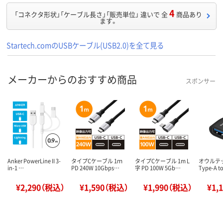
4
「コネクタ形状」「ケーブル長さ」「販売単位」 違いで 全
商品あり
ます。
Startech.comのUSBケーブル(USB2.0)を全て見る
メーカーからのおすすめ商品
スポンサー
Anker PowerLine II 3-
タイプCケーブル 1ｍ
タイプCケーブル 1m L
オウルテッ
in-1 …
PD 240W 10Gbps…
字 PD 100W 5Gb…
Type-A t
¥2,290（税込）
¥1,590（税込）
¥1,990（税込）
¥1,