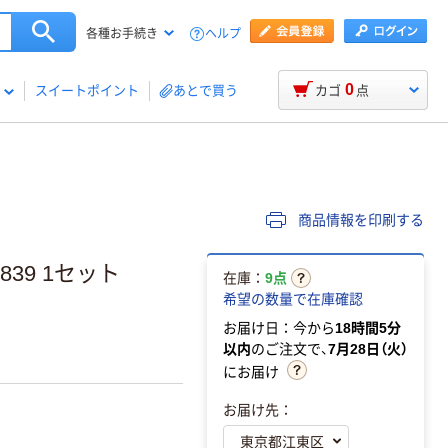
ヘルプ
各種お手続き
0
スイートポイント
あとで買う
カゴ
点
商品情報を印刷する
839 1セット
在庫：
9点
希望の数量で在庫確認
お届け日：今から
18時間5分
以内
のご注文で、
7月28日（火）
にお届け
お届け先：