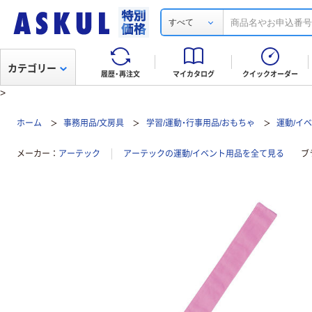
すべて
カテゴリー
履歴・再注文
マイカタログ
クイックオーダー
>
ホーム
事務用品/文房具
学習/運動・行事用品/おもちゃ
運動/イ
メーカー
アーテック
アーテックの運動/イベント用品を全て見る
ブ