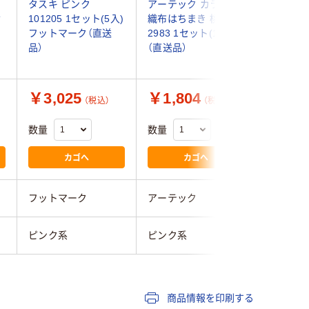
ラ
タスキ ピンク
アーテック カラー不
アーテッ
セ
101205 1セット(5入)
織布はちまき 桃
ンダナ 桃 
）
フットマーク（直送
2983 1セット(10本)
ト(5枚)
品）
（直送品）
￥3,025
￥1,804
￥1,2
（税込）
（税込）
数量
数量
数量
カゴへ
カゴへ
フットマーク
アーテック
アーテッ
ピンク系
ピンク系
ピンク系
商品情報を印刷する