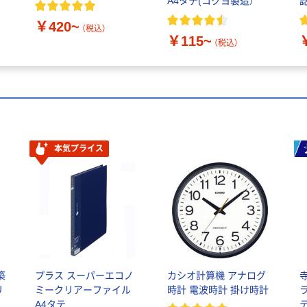
A4タテ(コクヨ製造）
ル
￥420~
（税込）
￥115~
（税込）
本気プライス
築
プラス スーパーエコノ
カシオ計算機 アナログ
リ
ミークリアーファイル
時計 電波時計 掛け時計
A4タテ