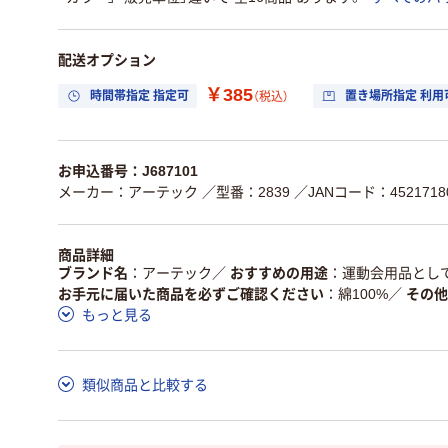
配送オプション
￥385
時間帯指定 指定可
置き場所指定 利用
（税込）
お申込番号：J687101
メーカー：アーテック
／型番：2839
／JANコード：45217180
商品詳細
ブランド名
アーテック
／
おすすめの用途
運動会用品とし
お手元に届いた商品を必ずご確認ください
綿100%
／
その他
もっと見る
類似商品と比較する