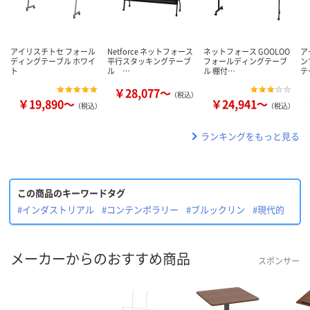
アイリスチトセ フォール
Netforce ネットフォース
ネットフォース GOOLOO
ア
ディングテーブル ホワイ
平行スタッキングテーブ
フォールディングテーブ
ン
ト
ル …
ル 棚付…
テ
￥28,077～
（税込）
￥19,890～
￥24,941～
（税込）
（税込）
ランキングをもっと見る
この商品のキーワードタグ
#インダストリアル
#コンテンポラリー
#ブルックリン
#現代的
メーカーからのおすすめ商品
スポンサー