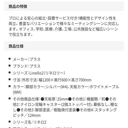
商品の特徴
プロによる安心の組立・設置サービス付き！機能性とデザイン性を
両立。豊富なバリエーションで様々なミーティングシーンに対応し
ます。オフィス、学校、医療、介護、工場、公共施設など幅広いシーン
で役立ちます。
商品仕様
メーカー：プラス
ブランド：プラス
シリーズ：Linello2（リネロツー）
寸法：外形寸法：幅1200×奥行600×高さ700mm
カラー：脚部カラー:シルバー(M4)、天板カラー:ホワイトメープル
(WM)
その他商品仕様：●天板厚：25mm●その他1：機器類／机●その
他2：ナイロン双輪キャスター(2個ストッパー付)、幕板なし、棚な
し●その他3：脚部塗装／樹脂焼付塗装●その他4：スタッキング
ピッチ／124mm
シリーズ名：リネロ2