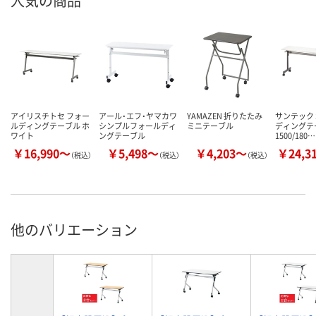
人気の商品
アイリスチトセ フォー
アール・エフ・ヤマカワ
YAMAZEN 折りたたみ
サンテック 
ルディングテーブル ホ
シンプルフォールディ
ミニテーブル
ディングテ
ワイト
ングテーブル
1500/180…
￥16,990～
￥5,498～
￥4,203～
￥24,3
（税込）
（税込）
（税込）
他のバリエーション