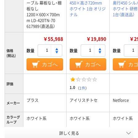
ーブル 幕板なし・棚
450×高さ720mm
奥行450 シ
板なし
ホワイト 1台 オリジ
ホワイト 研修
1200×600×700m
ナル
1台（直送品）
m LD-420TN-70
617989（直送品）
￥55,988
￥19,890
￥29
数量
数量
数量
価格
(税込)
カゴへ
カゴへ
カ
評価
1.0
（
1件
）
プラス
アイリスチトセ
Netforce
メーカー
カラーグ
ホワイト系
ホワイト系
ホワイト系
ループ
キャスタ
詳しく見る
キャスター付き
キャスター付
ー