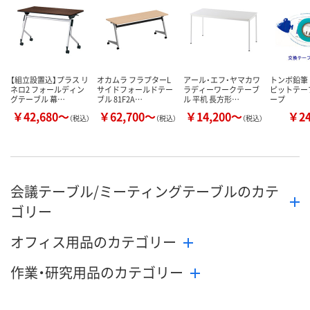
カゴへ
カゴへ
カ
【組立設置込】プラス リ
オカムラ フラプターL
アール・エフ・ヤマカワ
トンボ鉛筆
ネロ2 フォールディン
サイドフォールドテー
ラディーワークテーブ
ピットテー
グテーブル 幕…
ブル 81F2A…
ル 平机 長方形…
ープ
￥42,680～
￥62,700～
￥14,200～
￥2
（税込）
（税込）
（税込）
会議テーブル/ミーティングテーブルのカテ
ゴリー
オフィス用品のカテゴリー
作業・研究用品のカテゴリー