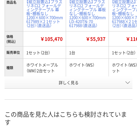
【組立設置込】プラス
【組立設置込】プラス
【組立設置込
商品名
リネロ2 フォールデ
リネロ2 フォールデ
リネロ2 フォ
ィングテーブル 幕
ィングテーブル 幕板
ィングテーブ
板・棚板なし
なし・棚板なし
板・棚板なし
1200×600×700mm
1200×600×700mm
1200×600×
617989×2 1セット
LD-420TN-70
617988×2 
（2台）（直送品）
617988（直送品）
（2台）（直送品
価格
￥105,470
￥55,937
￥116
(税込)
1セット（2台）
1台
1セット（2台）
販売単位
ホワイトメープル
ホワイト（WS）
ホワイト（WS
種類
（WM）2台セット
ット
お申込番
詳しく見る
U932041
J923948
U932052
号
直送品
直送品
直送品
在庫
9月4日（金）まで
9月4日（金）まで
9月4日（金）ま
お届け日
この商品を見た人はこちらも検討されていま
す
数量
数量
数量