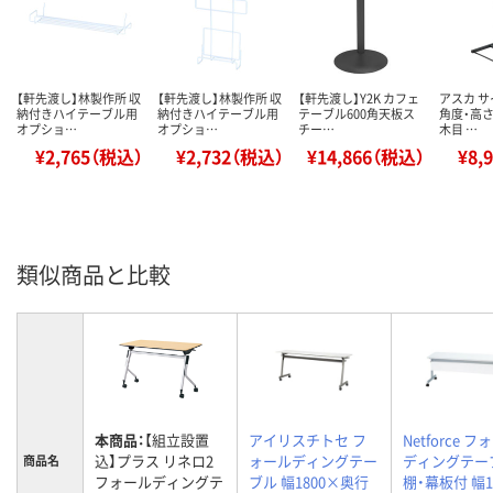
【軒先渡し】林製作所 収
【軒先渡し】林製作所 収
【軒先渡し】Y2K カフェ
アスカ 
納付きハイテーブル用
納付きハイテーブル用
テーブル600角天板ス
角度・高さ
オプショ…
オプショ…
チー…
木目 …
¥2,765（税込）
¥2,732（税込）
¥14,866（税込）
¥8,
類似商品と比較
本商品：
【組立設置
アイリスチトセ フ
Netforce 
込】プラス リネロ2
ォールディングテー
ディングテー
商品名
フォールディングテ
ブル 幅1800×奥行
棚・幕板付 幅1