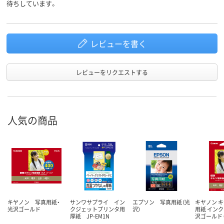
待ちしています。
レビューを書く
レビューをリクエストする
人気の商品
キヤノン 写真用紙・
サンワサプライ イン
エプソン 写真用紙（光
キヤノン 
光沢ゴールド
クジェットプリンタ用
沢）
用紙 インク
厚紙 JP-EM1N
沢ゴールド 