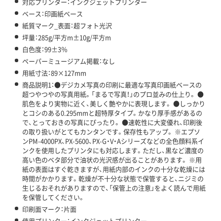
対応プリンター：インクジェットプリンター
ベース：印画紙ベース
紙質マーク_表面：超フォト光沢
坪量：285g/平方m±10g/平方m
白色度：99±3％
ペーパーミュージアム掲載：なし
用紙寸法：89×127mm
商品説明1：●デジカメ写真の印刷に最適な写真印画紙ベースの
超つやつやの写真用紙。「まるで写真！」のプロ並みの仕上り。 ●
肌色をより実物に近く、美しく艶やかに表現します。 ●しっかり
とコシのある0.295mmと超特厚タイプ。かなり厚手感があるの
で、とっておきの写真にぴったり。 ●速乾性に大変優れ、印刷後
の取り扱いがとてもカンタンです。保存性もアップ。 ※エプソ
ンPM-4000PX、PX-5600、PX-G・V・Aシリーズなどの全色顔料系イ
ンクを使用したプリンタにも対応します。ただし、黒など濃度の
高い色のベタ部分で油状の光沢感が出ることがあります。 ※用
紙の表面はすぐ乾きますが、用紙内部のインクの十分な乾燥には
時間がかかります。乾燥が不十分な状態で保管すると、ニジミの
生じるおそれがありますので、「保管上の注意」をよく読んで用紙
を保管してください。
印刷面マーク：片面
使用プリンター：インクジェットプリンター