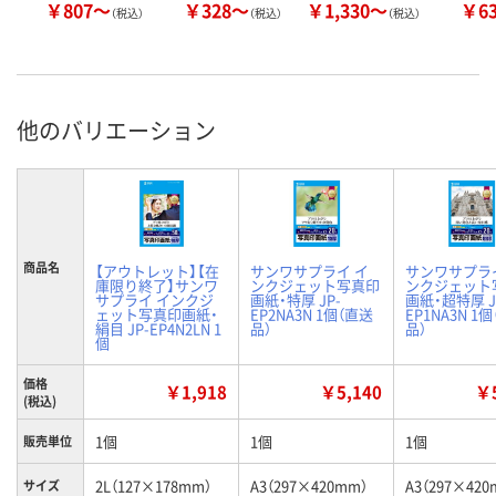
￥807～
￥328～
￥1,330～
￥6
（税込）
（税込）
（税込）
他のバリエーション
商品名
【アウトレット】【在
サンワサプライ イ
サンワサプラ
庫限り終了】サンワ
ンクジェット写真印
ンクジェット
サプライ インクジ
画紙・特厚 JP-
画紙・超特厚 J
ェット写真印画紙・
EP2NA3N 1個（直送
EP1NA3N 1
絹目 JP-EP4N2LN 1
品）
品）
個
価格
￥1,918
￥5,140
￥5
(税込)
1個
1個
1個
販売単位
2L（127×178mm）
A3（297×420mm）
A3（297×420
サイズ