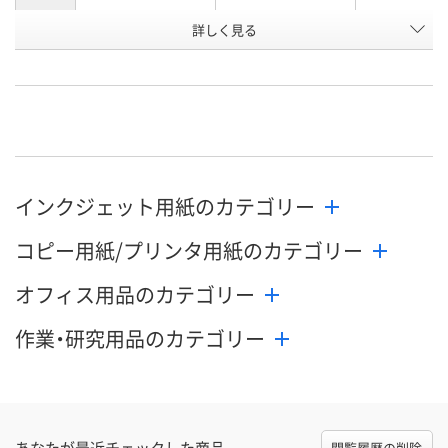
紙質マー
詳しく見る
半光沢
フォト光沢
超フォト光沢
ク_表面
お申込番
JN04894
JN04892
JN04890
号
3点
あり
直送品
在庫
8月8日（土）
8月19日（水）まで
お届け日
インクジェット用紙のカテゴリー
数量
数量
お取り扱い終
コピー用紙/プリンタ用紙のカテゴリー
した
カゴへ
カゴへ
オフィス用品のカテゴリー
作業・研究用品のカテゴリー
あなたが最近チェックした商品
閲覧履歴の削除