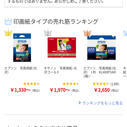
するものではありません。あらかじめご了承ください。
印画紙タイプの売れ筋ランキング
エプソン 写真用紙（光
キヤノン 写真用紙・光
エプソン 写真用紙（光
キ
沢）
沢ゴールド
沢） L判 KL400PSKR
紙
1箱（…
ー
(
13件
)
￥1,330～
￥1,970～
￥2,650
（税込）
（税込）
（税込）
ランキングをもっと見る