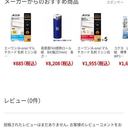
メーカーからのおすすめ商品
スポンサー
エーワン（A-one）マル
高感度FAX感熱ロール
エーワン（A-one）マル
コクヨ 
チカード 名刺 ミシン目
紙 B4(幅257mm) 長
チカード 名刺 ミシン目
紙 標準 
…
さ…
…
WP1…
¥885（税込）
¥8,208（税込）
¥1,955（税込）
¥1,
レビュー（0件）
投稿されたレビューはまだありません。お客様のレビューコメントをお