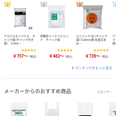
アスクルオリジナル チ
伊藤忠リーテイルリン
ユニパック（R）（チャック
ア
ャック袋（チャック付き
ク チャック袋
袋） 0.04mm厚 生産日本
ャ
袋） 0.04m…
社 …
袋
￥757～
￥482～
￥739～
（税込）
（税込）
（税込）
ランキングをもっと見る
メーカーからのおすすめ商品
スポンサー