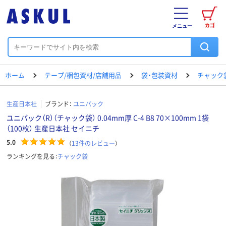
カゴ
メニュー
ホーム
テープ/梱包資材/店舗用品
袋・包装資材
チャック
生産日本社
ブランド：
ユニパック
ユニパック（R）（チャック袋） 0.04mm厚 C-4 B8 70×100mm 1袋
（100枚） 生産日本社 セイニチ
5.0
（
13
件のレビュー
）
ランキングを見る：
チャック袋