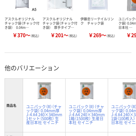
アスクルオリジナル
アスクルオリジナル
伊藤忠リーテイルリン
ユニパック（
チャック袋（チャック付
チャック袋（チャック付
ク チャック袋
ク袋） 0.0
き袋） 0.04m…
き袋） 厚手タイプ…
日本社 …
￥370～
￥201～
￥269～
￥2
（税込）
（税込）
（税込）
他のバリエーション
商品名
ユニパック（R）（チャ
ユニパック（R）（チャ
ユニパック（R
ック袋） 0.04mm厚
ック袋） 0.04mm厚
ック袋） 0.0
J-4 A4 240×340mm
J-4 A4 240×340mm
J-4 A4 240×
1セット（500枚） 生
1箱（1500枚） 生産日
1袋（100枚入）
産日本社 セイニチ
本社 セイニチ
日本社 セイ