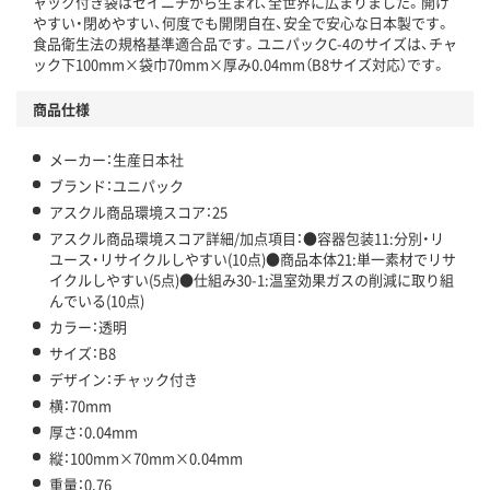
ャック付き袋はセイニチから生まれ、全世界に広まりました。開け
アスクル商品環境スコア詳細／加点項目
」で確認できます。
やすい・閉めやすい、何度でも開閉自在、安全で安心な日本製です。
食品衛生法の規格基準適合品です。ユニパックC-4のサイズは、チャ
ック下100mm×袋巾70mm×厚み0.04mm（B8サイズ対応）です。
商品仕様
メーカー：生産日本社
ブランド：ユニパック
アスクル商品環境スコア：25
アスクル商品環境スコア詳細/加点項目：●容器包装11:分別・リ
ユース・リサイクルしやすい(10点)●商品本体21:単一素材でリサ
イクルしやすい(5点)●仕組み30-1:温室効果ガスの削減に取り組
んでいる(10点)
カラー：透明
サイズ：B8
デザイン：チャック付き
横：70mm
厚さ：0.04mm
縦：100mm×70mm×0.04mm
重量：0.76