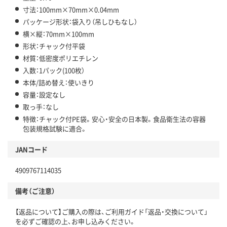
寸法：100mm×70mm×0.04mm
パッケージ形状：袋入り（吊しひもなし）
横×縦：70mm×100mm
形状：チャック付平袋
材質：低密度ポリエチレン
入数：1パック(100枚）
本体/詰め替え：使いきり
容量：設定なし
取っ手：なし
特徴：チャック付PE袋。安心・安全の日本製。食品衛生法の容器
包装規格試験に適合。
JANコード
4909767114035
備考（ご注意）
【返品について】ご購入の際は、ご利用ガイド「返品・交換について」
を必ずご確認の上、お申し込みください。