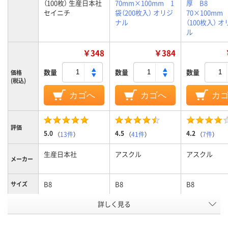
（100枚） 生産日本社
70mm×100mm 1
厚 B8
セイニチ
袋（200枚入） オリジ
70×100mm
ナル
（100枚入） 
ル
￥348
￥384
数量
数量
数量
価格
(税込)
カゴへ
カゴへ
カ
評価
5.0
4.5
4.2
（
13件
）
（
41件
）
（
7件
）
生産日本社
アスクル
アスクル
メーカー
B8
B8
B8
サイズ
詳しく見る
クリア(透明・半透明)
カラーグ
ループ
系