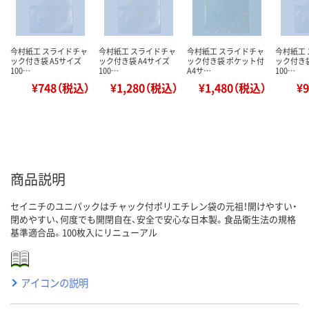
今村紙工 スライドチャ
今村紙工 スライドチャ
今村紙工 スライドチャ
今村紙工
ック付き袋 A5サイズ
ック付き袋 A4サイズ
ック付き袋 ポケット付
ック付き袋
100…
100…
A4サ…
100…
¥748（税込）
¥1,280（税込）
¥1,480（税込）
¥
商品説明
セイニチのユニパックはチャック付ポリエチレン袋の元祖！開けやすい・
閉めやすい、何度でも開閉自在、安全で安心な日本製。食品衛生法の規格
基準適合品。100枚入にリニューアル
アイコンの説明