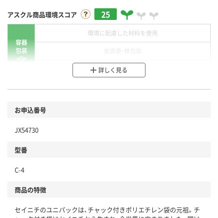
25
アスクル商品環境スコア
環境に配慮した材料を使用
容器
包装
省資源・無包装
分別・リサイクルしやすい設計
詳しく見る
環境に配慮した材料を使用
商品
お申込番号
本体
省資源・省エネ・節水
JX54730
分別・リサイクルしやすい設計
型番
独自の回収スキームがある
C-4
仕組
アスクルで資源循環している
商品の特徴
温室効果ガスなどの削減
セイニチのユニパックは、チャック付きポリエチレン袋の元祖。チ
この商品の環境配慮ポイントです。下記商品詳細「