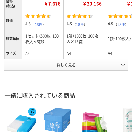
価格
￥7,676
￥20,166
￥1
(税込)
評価
4.5
4.5
4.5
（
18件
）
（
18件
）
（
18件
）
1セット（500枚：100
1箱（1500枚：100枚
1袋（100枚入）
販売単位
枚入×5袋）
入×15袋）
A4
A4
A4
サイズ
お申込番
詳しく見る
5411887
5411896
7964288
号
あり
9点
あり
在庫
8月8日（土）
8月8日（土）
8月8日（土）
お届け日
一緒に購入されている商品
数量
数量
数量
カゴへ
カゴへ
カ