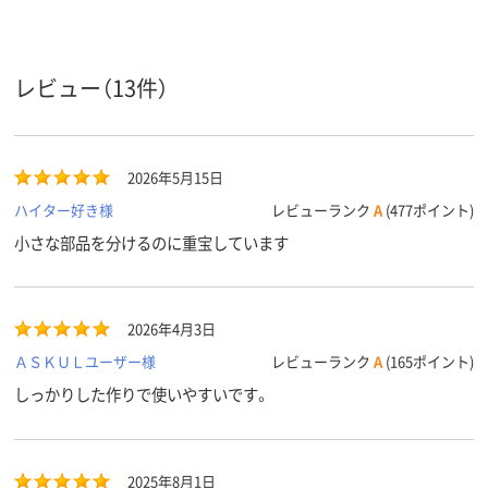
袋入り（吊しひもな
袋入り（吊しひもな
袋の種類
し）
し）
低密度ポリエチレ
ポリエチレン、
低密度ポリエ
レビュー（13件）
ン、LDPE（ツルツル
LDPE（ツルツルタイ
ン、LDPE（ツ
タイプ）、低密度ポリ
プ）、ポリエチレン、
タイプ）、低密
材質
エチレン、LDPE（ツ
LDPE（ツルツルタイ
エチレン、LDP
ルツルタイプ）
プ）
ルツルタイプ
2026年5月15日
アスクル
ハイター好き様
レビューランク
A
(477ポイント)
商品環境
25
25
25
スコア
小さな部品を分けるのに重宝しています
2026年4月3日
ＡＳＫＵＬユーザー様
レビューランク
A
(165ポイント)
しっかりした作りで使いやすいです。
2025年8月1日