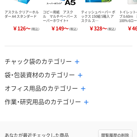
アスクル クリアーホル
コピー用紙 アスク
ティッシュペーパー ボ
トイレット
ダー A4 スタンダード
ル マルチペーパー ス
ックス 150組 5箱入 ア
ブル60ｍ
ーパーホワイト+
スクル ス…
100% 6ロ
￥126～
￥149～
￥328～
￥4
（税込）
（税込）
（税込）
チャック袋のカテゴリー
袋・包装資材のカテゴリー
オフィス用品のカテゴリー
作業・研究用品のカテゴリー
あなたが最近チェックした商品
閲覧履歴の削除