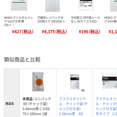
HEIKO クリスタルパッ
不織布レジバッグ M
今村紙工 OPP袋シール
HEIKO
ク Sはがき用 横
100枚入り SW2650-1…
なし A6サイズ 0.025…
ク SA4 
105×…
¥427（税込）
¥4,375（税込）
¥196（税込）
¥1,
類似商品と比較
本商品：
ユニパック
アスクルオリジナ
アスクルオリ
（R）（チャック袋）
ル チャック袋（チ
ル チャック
商品名
0.04mm厚 C-4 B8
ャック付き袋）
ャック付き袋
70×100mm 1袋
0.04mm厚 B8
手タイプ 0.