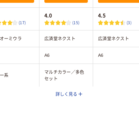
4.0
4.5
(17)
(15)
(3)
オーミウラ
広済堂ネクスト
広済堂ネクスト
A6
A6
マルチカラー／多色
ー系
セット
詳しく見る
30
20