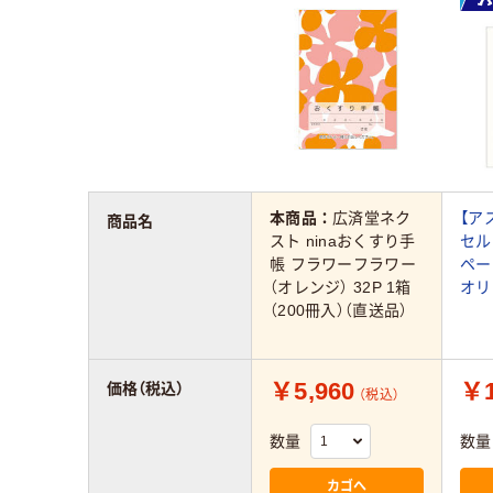
本商品：
広済堂ネク
【ア
商品名
スト ninaおくすり手
セル
帳 フラワーフラワー
ペー
（オレンジ） 32P 1箱
オリ
（200冊入）（直送品）
￥5,960
￥1
価格（税込）
（税込）
数量
数量
カゴへ