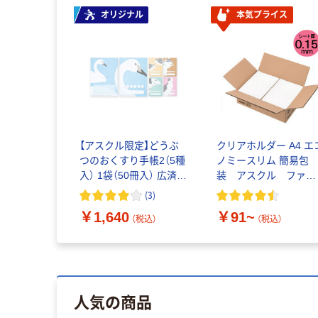
オリジナル
本気プライス
【アスクル限定】どうぶ
クリアホルダー A4 エ
つのおくすり手帳2（5種
ノミースリム 簡易包
入） 1袋（50冊入） 広済堂
装 アスクル ファイ
ネクスト オリジナル
ル
(
3
)
￥1,640
￥91~
（税込）
（税込）
人気の商品