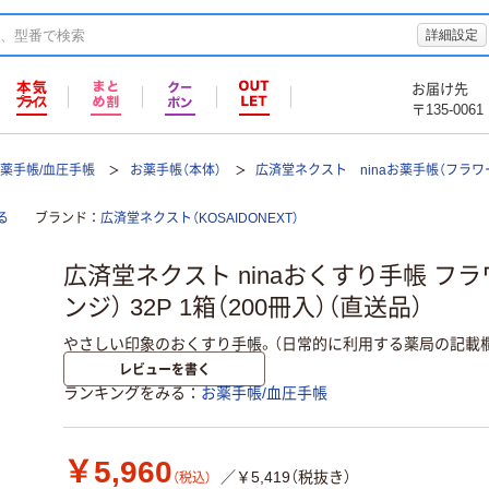
詳細設定
お届け先
〒135-0061
薬手帳/血圧手帳
お薬手帳（本体）
広済堂ネクスト ninaお薬手帳（フラワ
る
ブランド
広済堂ネクスト（KOSAIDONEXT）
広済堂ネクスト ninaおくすり手帳 フ
ンジ） 32P 1箱（200冊入）（直送品）
やさしい印象のおくすり手帳。（日常的に利用する薬局の記載
レビューを書く
ランキングをみる
お薬手帳/血圧手帳
￥5,960
／￥5,419（税抜き）
（税込）