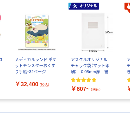
オリジナル
コ
メディカルランド ポケ
アスクルオリジナル
ットモンスターおくす
チャック袋（マット印
り手帳・32ページ
刷） 0.05mm厚 書き
き
BDK306 1箱(1000冊入)
込み欄付き
￥32,400
（直送品）
（税込）
￥607~
（税込）