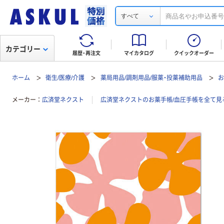
すべて
カテゴリー
履歴・再注文
マイカタログ
クイックオーダー
ホーム
衛生/医療/介護
薬局用品/調剤用品/服薬・投薬補助用品
お
メーカー
広済堂ネクスト
広済堂ネクストのお薬手帳/血圧手帳を全て見