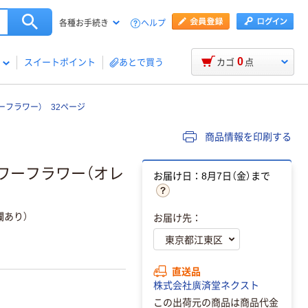
ヘルプ
各種お手続き
0
スイートポイント
あとで買う
カゴ
点
ーフラワー） 32ページ
商品情報を印刷する
ラワーフラワー（オレ
お届け日：8月7日（金）まで
欄あり）
お届け先：
直送品
株式会社廣済堂ネクスト
この出荷元の商品は商品代金