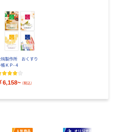
金鵄製作所 おくすり
手帳ＫＰ-４
￥6,158~
（税込）
人気商品
オリジナル
オ