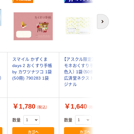
次へ
スマイル かずくま
【アスクル限定】アネ
【アスク
つ
days 2 おくすり手帳
モネおくすり手帳（5
堂ネクスト
by カワツナツコ 1袋
色入） 1袋（50冊入）
すり手帳 w
）
(50冊) 790283 1袋
広済堂ネクスト オリ
paper（5
ジナル
袋（50冊
ル
￥1,780
￥1,640
￥1,6
（税込）
（税込）
数量
数量
数量
カゴへ
カゴへ