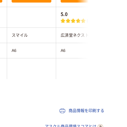
5.0
4.5
(1)
スマイル
広済堂ネクスト
広済堂ネ
A6
A6
A6
マルチカ
セット
30
30
商品情報を印刷する
アスクル商品環境スコアとは