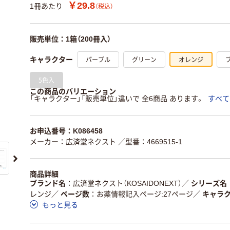
￥29.8
1冊あたり
（税込）
販売単位：1箱（200冊入）
パープル
グリーン
オレンジ
キャラクター
5色入
この商品のバリエーション
「キャラクター」「販売単位」違いで 全6商品 あります。
すべて
お申込番号：K086458
メーカー：広済堂ネクスト
／型番：4669515-1
商品詳細
ブランド名
広済堂ネクスト（KOSAIDONEXT）
／
シリーズ名
レンジ
／
ページ数
お薬情報記入ページ:27ページ
／
キャラ
もっと見る