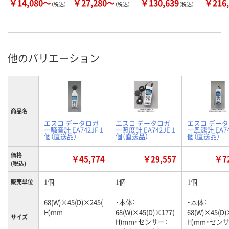
￥14,080～
￥27,280～
￥130,639
￥216,
（税込）
（税込）
（税込）
他のバリエーション
商品名
エスコ データロガ
エスコ データロガ
エスコ デー
ー騒音計 EA742JF 1
ー照度計 EA742JE 1
ー風速計 EA74
個（直送品）
個（直送品）
個（直送品）
価格
￥45,774
￥29,557
￥72
(税込)
1個
1個
1個
販売単位
68(W)×45(D)×245(
・本体：
・本体：
H)mm
68(W)×45(D)×177(
68(W)×45(D)
サイズ
H)mm・センサー：
H)mm・センサ