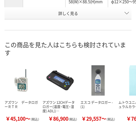
58(W)×88.5(H)mm
φ12×250～9
詳しく見る
約445g(電池含む)
約430g(電池および
約360g(電池
照度センサーを含
重量
む)
単3電池×6本(付属)
単3電池(付属)×6本
単3形乾電池(
またはACアダプタ
またはACアダプタ
属)×6本また
この商品を見た人はこちらも検討されていま
電源
ー（別売）
ー(別売)
ダプター（別売
す
お申込番
K155177
K155157
K155095
号
わずか
わずか
在庫
8月21日（金）まで
8月21日（金）
お届け日
アズワン データロガ
アズワン 12CHデータ
エスコ データロガー -
ムトウユニ
数量
数量
ーＲＴＲ
在庫切れです
ロガー(温度・電圧・湿
(1)
ュラルカラ
度) ADL1…
（次回入荷日未定）
カゴへ
カ
￥45,100～
￥86,900
￥29,557～
￥7
（税込）
（税込）
（税込）