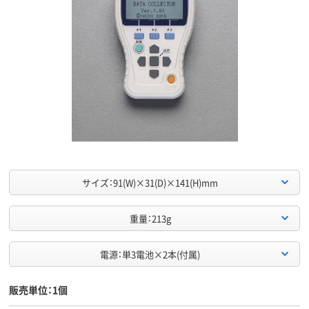
サイズ：91(W)×31(D)×141(H)mm
重量：213g
電源：単3電池×2本(付属)
販売単位：1個