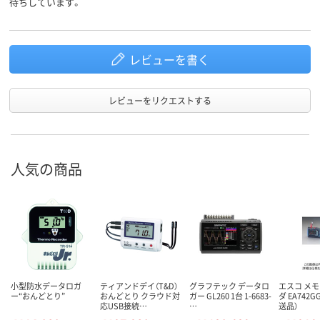
待ちしています。
レビューを書く
レビューをリクエストする
人気の商品
小型防水データロガ
ティアンドデイ（T&D）
グラフテック データロ
エスコ メ
ー“おんどとり”
おんどとり クラウド対
ガー GL260 1台 1-6683-
ダ EA742G
応USB接続…
…
送品）