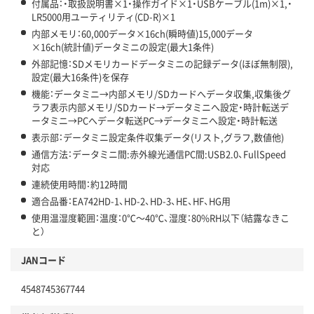
付属品：・取扱説明書×1・操作ガイド×1・USBケーブル(1m)×1,・
LR5000用ユーティリティ(CD-R)×1
内部メモリ：60,000データ×16ch(瞬時値)15,000データ
×16ch(統計値)データミニの設定(最大1条件)
外部記憶：SDメモリカードデータミニの記録データ(ほぼ無制限),
設定(最大16条件)を保存
機能：データミニ→内部メモリ/SDカードへデータ収集,収集後グ
ラフ表示内部メモリ/SDカード→データミニへ設定・時計転送デ
ータミニ→PCへデータ転送PC→データミニへ設定・時計転送
表示部：データミニ設定条件収集データ(リスト,グラフ,数値他)
通信方法：データミニ間:赤外線光通信PC間:USB2.0、FullSpeed
対応
連続使用時間：約12時間
適合品番：EA742HD-1、HD-2、HD-3、HE、HF、HG用
使用温湿度範囲：温度：0℃～40℃、湿度：80%RH以下（結露なきこ
と）
JANコード
4548745367744