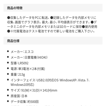
商品の特徴
●収集したデータをPCに転送。●記録したデータを内部メモリに
収集、画面でグラフ表示。最大、最小、平均値表示ができます。●デ
ータミニのデータを内部メモリまたはSDカードに保存●屋内使用
●※付属電池はテスト電池ですので新しい電池をご購入下さい。
商品仕様
メーカー：エスコ
メーカー：日置電機（HIOKI）
型番：LR5092
電源：単3電池×2本(付属)
重量：213g
インターフェイス：USB2.0(対応OS：WindowsXP、Vista、7、
Windows10対応)
サイズ：91(W)×31(D)×141(H)mm
原産国：日本
データ収集：約500回