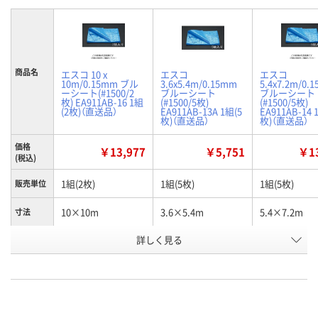
商品名
エスコ 10 x
エスコ
エスコ
10m/0.15mm ブル
3.6x5.4m/0.15mm
5.4x7.2m/0.
ーシート(#1500/2
ブルーシート
ブルーシート
枚) EA911AB-16 1組
(#1500/5枚)
(#1500/5枚)
(2枚)（直送品）
EA911AB-13A 1組(5
EA911AB-14 
枚)（直送品）
枚)（直送品）
価格
￥13,977
￥5,751
￥13
(税込)
1組(2枚)
1組(5枚)
1組(5枚)
販売単位
10×10m
3.6×5.4m
5.4×7.2m
寸法
お申込番
詳しく見る
K159647
HJ99811
K159645
号
あり
あり
わずか
在庫
8月24日（月）まで
8月24日（月）まで
8月24日（月）
お届け日