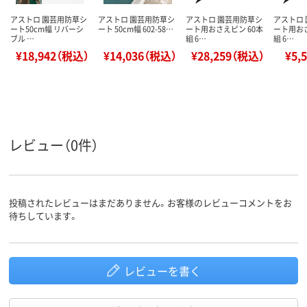
アストロ 園芸用防草シ
アストロ 園芸用防草シ
アストロ 園芸用防草シ
アストロ
ート50cm幅 リバーシ
ート 50cm幅 602-58…
ート用おさえピン 60本
ート用おさ
ブル …
組 6…
組 6…
¥18,942（税込）
¥14,036（税込）
¥28,259（税込）
¥5,
レビュー（0件）
投稿されたレビューはまだありません。お客様のレビューコメントをお
待ちしています。
レビューを書く