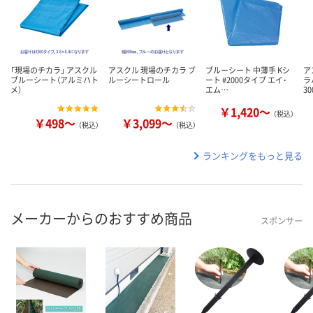
「現場のチカラ」 アスクル
アスクル 現場のチカラ ブ
ブルーシート 中薄手 Kシ
ア
ブルーシート（アルミハト
ルーシートロール
ート #2000タイプ エイ･
ラ
メ）
エム…
3
￥1,420～
（税込）
￥498～
￥3,099～
（税込）
（税込）
ランキングをもっと見る
メーカーからのおすすめ商品
スポンサー