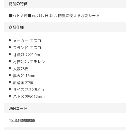
商品の特徴
●ハトメ付●雨よけ、日よけ、防塵に使える万能シート
商品仕様
メーカー：エスコ
ブランド：エスコ
寸法：7.2×9.0m
材質：ポリエチレン
入数：3枚
厚み：0.15mm
原産国：中国
サイズ：7.2×9.0m
ハトメ内径：12mm
JANコード
4518340988088