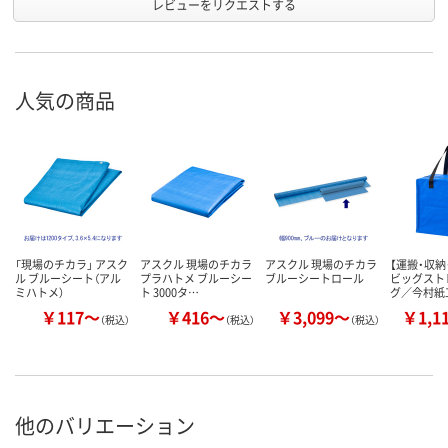
レビューをリクエストする
人気の商品
「現場のチカラ」 アスク
アスクル 現場のチカラ
アスクル 現場のチカラ
【運搬・収納
ル ブルーシート（アル
プラハトメ ブルーシー
ブルーシートロール
ビッグスト
ミハトメ）
ト 3000タ…
グ／今村紙
￥117～
￥416～
￥3,099～
￥1,1
（税込）
（税込）
（税込）
他のバリエーション