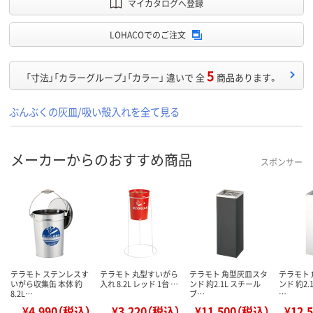
マイカタログへ登録
LOHACOでのご注文
5
「寸法」「カラーグループ」「カラー」 違いで 全
商品あります。
ぶんぶくの灰皿/吸い殻入れを全て見る
メーカーからのおすすめ商品
スポンサー
テラモト ステンレスす
テラモト 丸型すいがら
テラモト 角型灰皿スタ
テラモト
いがら収集缶 本体 約
入れ 8.2L レッド 1台 …
ンド 約2.1L スチール
ンド 約2.
8.2L…
ブ…
…
¥4,990（税込）
¥3,220（税込）
¥11,500（税込）
¥12,