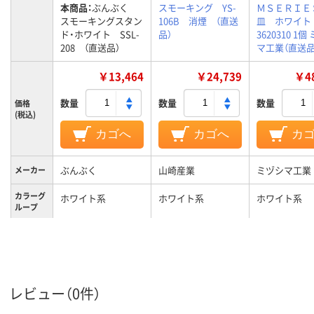
本商品：
ぶんぶく
スモーキング YS-
ＭＳＥＲＩＥ
スモーキングスタン
106B 消煙 （直送
皿 ホワイト
ド・ホワイト SSL-
品）
3620310 1個
208 （直送品）
マ工業（直送品
￥13,464
￥24,739
￥48
数量
数量
数量
価格
(税込)
カゴへ
カゴへ
カ
ぶんぶく
山崎産業
ミヅシマ工業
メーカー
カラーグ
ホワイト系
ホワイト系
ホワイト系
ループ
3.0kg
質量
レビュー（0件）