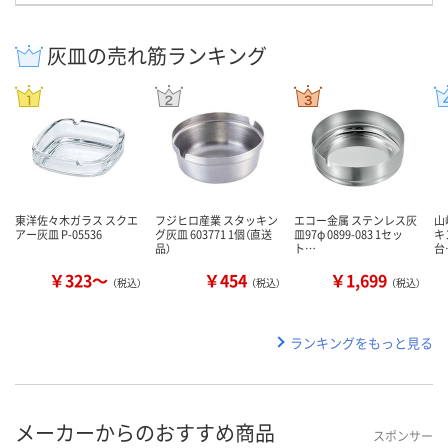
灰皿の売れ筋ランキング
東洋佐々木ガラス スクエ
フジヒロ産業 スタッキン
エコー金属 ステンレス灰
山
アー灰皿 P-05536
グ灰皿 603771 1個（直送
皿97φ 0899-083 1セッ
キ
品）
ト…
台
￥323～
￥454
￥1,699
（税込）
（税込）
（税込）
ランキングをもっと見る
メーカーからのおすすめ商品
スポンサー