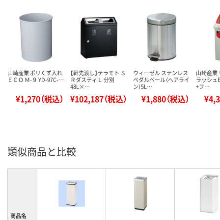
山崎産業 ポリくず入れ
【軒先渡し】テラモト Ｓ
ウィーゼル ステンレス
山崎産業
ＥＣＯ Ｍ-９ YD-97C-…
ＲダスティＬ 分別
ペダルペール（ヘアライ
ラッシュE
48L×…
ン）5L…
+フ…
¥1,270（税込）
¥102,187（税込）
¥1,880（税込）
¥4,
類似商品と比較
商品名