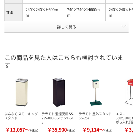
240×240×H600m
240×240×H600m
240×240×H
寸法
m
m
m
カラーグ
詳しく見る
シルバー系
シルバー系
ベージュ系
ループ
シルバー
シルバー
アイボリー
カラー
お申込番
K189405
K189372
K189370
この商品を見た人はこちらも検討されていま
号
す
直送品
直送品
直送品
在庫
8月26日（水）まで
8月26日（水）まで
8月26日（水）
お届け日
数量
数量
数量
カゴへ
カゴへ
カ
ぶんぶく スモーキング
テラモト 消煙灰皿 SS-
テラモト 屋外スタンド
エスコ
スタンド
255-000-6 ステンレス
SS-257
350x350x
3…
がら入れ(現
￥12,057～
￥35,900
￥9,114～
￥3,
（税込）
（税込）
（税込）