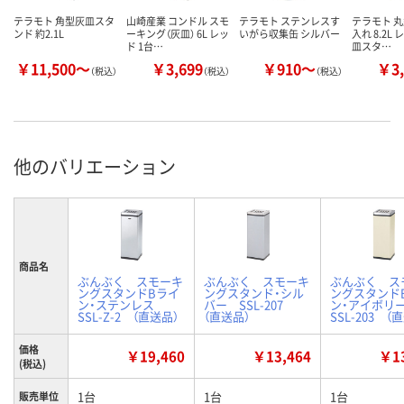
テラモト 角型灰皿スタ
山崎産業 コンドル スモ
テラモト ステンレスす
テラモト 
ンド 約2.1L
ーキング（灰皿） 6L レッ
いがら収集缶 シルバー
入れ 8.2L 
ド 1台…
皿スタ…
￥11,500～
￥3,699
￥910～
￥3,
（税込）
（税込）
（税込）
他のバリエーション
商品名
ぶんぶく スモーキ
ぶんぶく スモーキ
ぶんぶく ス
ングスタンドBライ
ングスタンド・シル
ングスタンド
ン・ステンレス
バー SSL-207
ン・アイボ
SSL-Z-2 （直送品）
（直送品）
SSL-203 （
価格
￥19,460
￥13,464
￥13
(税込)
1台
1台
1台
販売単位