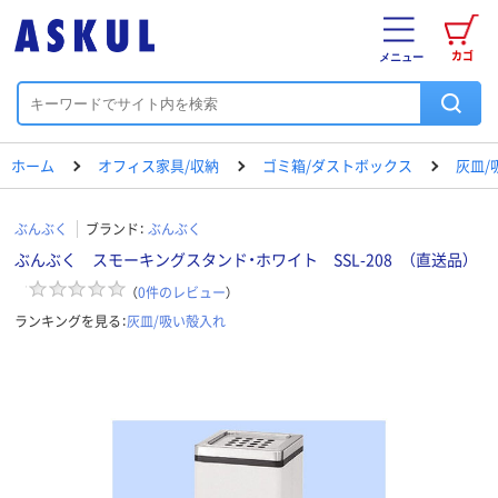
カゴ
メニュー
ホーム
オフィス家具/収納
ゴミ箱/ダストボックス
灰皿/
ぶんぶく
ブランド：
ぶんぶく
ぶんぶく スモーキングスタンド・ホワイト SSL-208 （直送品）
（
0
件のレビュー
）
ランキングを見る：
灰皿/吸い殻入れ