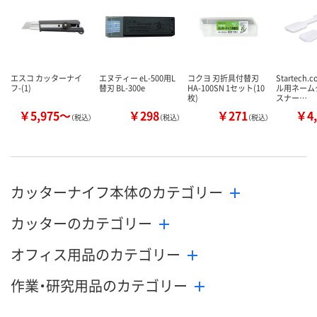
数量
数量
在庫切れです
（次回入荷日未定）
カゴへ
カ
エスコ カッターナイ
エヌティー eL-500用L
コクヨ 刃折具付替刃
Startech
フ-(1)
替刃 BL-300e
HA-100SN 1セット(10
ル用ネーム
枚)
スナー…
￥5,975～
￥298
￥271
￥4,
（税込）
（税込）
（税込）
カッターナイフ本体のカテゴリー
カッターのカテゴリー
オフィス用品のカテゴリー
作業・研究用品のカテゴリー