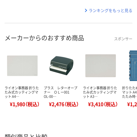
ランキングをもっと見る
メーカーからのおすすめ商品
スポンサー
ライオン事務器 折りた
プラス レターオープ
ライオン事務器 折りた
折りたた
たみ式カッティングマ
ナー ＯＬー001
たみ式カッティングマ
マット A
ット A4…
OL-00…
ット A3…
たたみ時
¥1,980（税込）
¥2,476（税込）
¥3,410（税込）
¥1,
類似商品と比較