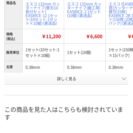
商品名
エスコ 132mm カッ
エスコ 132mm カッ
エスコ [EA58
ターナイフ(替刃10
ターナイフ(細工用)
用]カッター
枚付セット)
EA589CE-2 1セット
替刃(10枚)
EA589CE-12 1セッ
(10個)（直送品）
EA589CE-2B
ト(10セット:1セッ
ト(150枚:10
ト×10組)（直送品）
パック)（直送
価格
￥11,200
￥6,600
￥6
(税込)
1セット(10セット:1
1セット(150枚
1セット(10個)
販売単位
セット×10組)
×15パック)
0.38mm
0.38mm
0.38mm
刃厚
詳しく見る
9mm
9mm
9mm
刃幅
132mm
132mm
74mm
全長
お申込番
U594400
HP16343
U592159
号
この商品を見た人はこちらも検討されていま
す
わずか
あり
在庫
8月21日（金）まで
8月21日（金）
お届け日