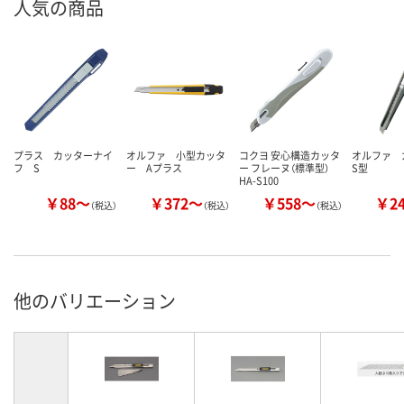
人気の商品
プラス カッターナイ
オルファ 小型カッタ
コクヨ 安心構造カッタ
オルファ
フ S
ー Aプラス
ー フレーヌ（標準型）
S型
HA-S100
￥88～
￥372～
￥558～
￥2
（税込）
（税込）
（税込）
他のバリエーション