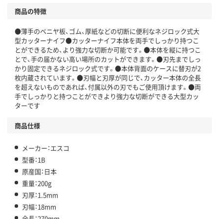
商品の特徴
●薄手のベニヤ板、ゴム、厚紙などの切断に便利なネジロック式大
型カッターナイフ●カッターナイフ本体を両手でしっかり持つこ
とができるため、より強力な切断か可能です。●本体を縦に持つこ
とで、手の届かない高い場所のカットができます。●刃先までしっ
かり固定できるネジロック式です。●本体背面のケースに替刃が2
枚内蔵されています。●刃幅と刃厚が同じで、カッター本体の全長
を超えないものであれば、付属以外の刃でもご使用頂けます。●両
手でしっかりと持つことができより強力な切断ができる大型カッ
ターです
商品仕様
メーカー：エスコ
型番：1B
原産国：日本
重量：200g
刃厚：1.5mm
刃幅：18mm
全長：270mm