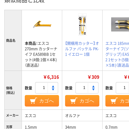
商品名
本商品：
エスコ
【開梱用カッター】オ
エスコ 185m
270mm カッターナ
ルファ パッケル PK-
ターナイフ(
イフ EA589BB 1セ
1 イエロー 1個
グリップ) EA5
ット(4個:1個×4本)
2 1セット(5個
（直送品）
×5本)（直送品
￥6,316
￥309
￥6
数量
数量
数量
価格
(税込)
カゴへ
カゴへ
カ
エスコ
オルファ
エスコ
メーカー
1.5mm
34mm
0.7mm
刃厚