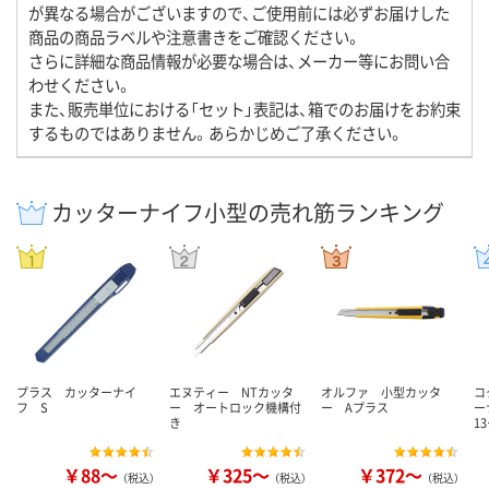
が異なる場合がございますので、ご使用前には必ずお届けした
商品の商品ラベルや注意書きをご確認ください。
さらに詳細な商品情報が必要な場合は、メーカー等にお問い合
わせください。
また、販売単位における「セット」表記は、箱でのお届けをお約束
するものではありません。あらかじめご了承ください。
カッターナイフ小型の売れ筋ランキング
プラス カッターナイ
エヌティー NTカッタ
オルファ 小型カッタ
コ
フ S
ー オートロック機構付
ー Aプラス
ー
き
1
￥88～
￥325～
￥372～
（税込）
（税込）
（税込）