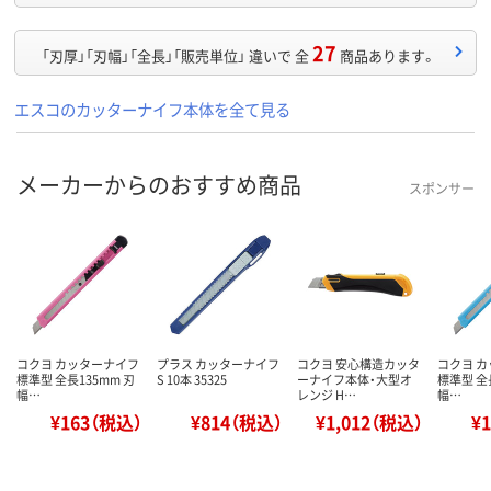
27
「刃厚」「刃幅」「全長」「販売単位」 違いで 全
商品あります。
エスコのカッターナイフ本体を全て見る
メーカーからのおすすめ商品
スポンサー
コクヨ カッターナイフ
プラス カッターナイフ
コクヨ 安心構造カッタ
コクヨ 
標準型 全長135mm 刃
S 10本 35325
ーナイフ本体・大型オ
標準型 全
幅…
レンジ H…
幅…
¥163（税込）
¥814（税込）
¥1,012（税込）
¥