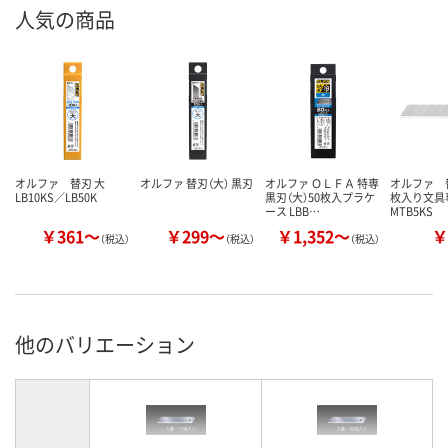
人気の商品
オルファ 替刃 大
オルファ 替刃（大） 黒刃
オルファ ＯＬＦＡ 特専
オルファ 替
LB10KS／LB50K
黒刃（大）50枚入プラケ
枚入り文
ース LBB…
MTB5KS
￥361～
￥299～
￥1,352～
￥
（税込）
（税込）
（税込）
他のバリエーション