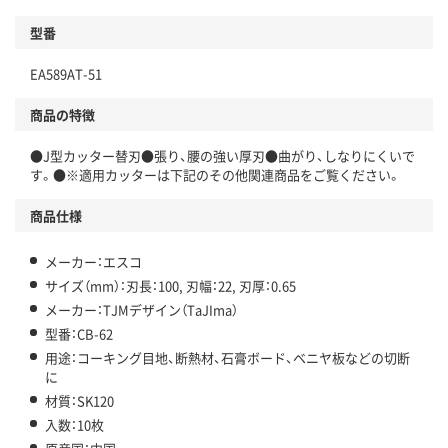
型番
EA589AT-51
商品の特徴
●J型カッター替刃●張り、腰の強い厚刃●曲がり、しなりにくいで
す。●※適用カッターは下記のその他関連商品をご覧ください。
商品仕様
メーカー：エスコ
サイズ（mm）：刃長：100, 刃幅：22, 刃厚：0.65
メーカー：TJMデザイン（TaJIma）
型番：CB-62
用途：コーキング目地、断熱材、石膏ボード、ベニヤ板などの切断
に
材質：SK120
入数：10枚