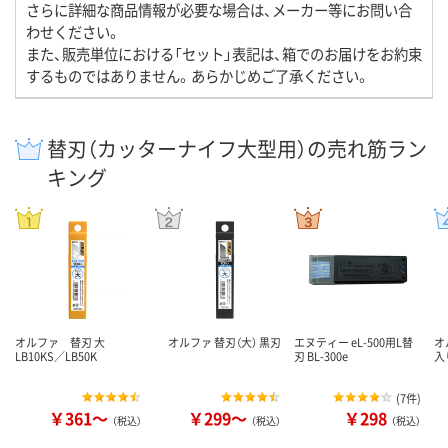
さらに詳細な商品情報が必要な場合は、メーカー等にお問い合
わせください。
また、販売単位における「セット」表記は、箱でのお届けをお約束
するものではありません。あらかじめご了承ください。
替刃（カッターナイフ大型用）の売れ筋ラン
キング
オルファ 替刃 大
オルファ 替刃（大） 黒刃
エヌティー eL-500用L替
オ
LB10KS／LB50K
刃 BL-300e
入
(
7件
)
￥361～
￥299～
￥298
（税込）
（税込）
（税込）