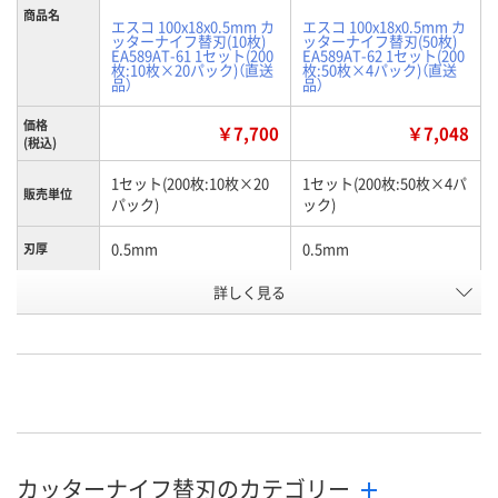
商品名
エスコ 100x18x0.5mm カ
エスコ 100x18x0.5mm カ
ッターナイフ替刃(10枚)
ッターナイフ替刃(50枚)
EA589AT-61 1セット(200
EA589AT-62 1セット(200
枚:10枚×20パック)（直送
枚:50枚×4パック)（直送
品）
品）
価格
￥7,700
￥7,048
(税込)
1セット(200枚:10枚×20
1セット(200枚:50枚×4パ
販売単位
パック)
ック)
0.5mm
0.5mm
刃厚
詳しく見る
18mm
18mm
刃幅
SK120（旧SK2）
SK120（旧SK2）
材質
K242884
K243165
お申込番号
在庫
お届け日
カッターナイフ替刃のカテゴリー