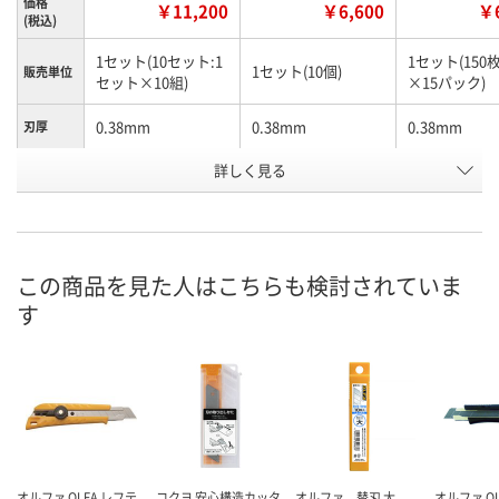
価格
￥11,200
￥6,600
￥6
(税込)
1セット(10セット:1
1セット(150枚
1セット(10個)
販売単位
セット×10組)
×15パック)
0.38mm
0.38mm
0.38mm
刃厚
詳しく見る
9mm
9mm
9mm
刃幅
132mm
132mm
74mm
全長
お申込番
U594400
HP16343
U592159
号
この商品を見た人はこちらも検討されていま
す
わずか
あり
在庫
8月21日（金）まで
8月21日（金）
お届け日
数量
数量
在庫切れです
（次回入荷日未定）
カゴへ
カ
オルファ OLFA レフテ
コクヨ 安心構造カッタ
オルファ 替刃 大
オルファ O