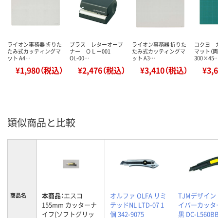
ライオン事務器 折りた
プラス レターオープ
ライオン事務器 折りた
コクヨ 
たみ式カッティングマ
ナー ＯＬー001
たみ式カッティングマ
マット（
ット A4…
OL-00…
ット A3…
300×45
¥1,980（税込）
¥2,476（税込）
¥3,410（税込）
¥3,
類似商品と比較
本商品：
エスコ
オルファ OLFA リミ
TJMデザイン
商品名
155mm カッターナ
テッドNL LTD-07 1
イバーカッター
イフ(ソフトグリッ
個 342-9075
黒 DC-L560B