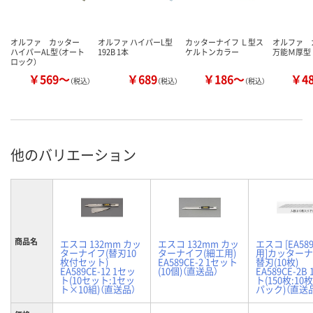
オルファ カッター
オルファ ハイパーL型
カッターナイフ Ｌ型ス
オルファ
ハイパーAL型（オート
192B 1本
ケルトンカラー
万能Ｍ厚型
ロック）
￥569～
￥689
￥186～
￥4
（税込）
（税込）
（税込）
他のバリエーション
商品名
エスコ 132mm カッ
エスコ 132mm カッ
エスコ [EA58
ターナイフ(替刃10
ターナイフ(細工用)
用]カッター
枚付セット)
EA589CE-2 1セット
替刃(10枚)
EA589CE-12 1セッ
(10個)（直送品）
EA589CE-2B
ト(10セット:1セッ
ト(150枚:10
ト×10組)（直送品）
パック)（直送