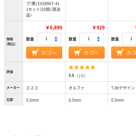
プ/黄) EA589AT-41
1セット(10個)（直送
品）
￥6,890
￥929
数量
数量
数量
価格
(税込)
カゴへ
カゴへ
カ
評価
5.0
（
1件
）
エスコ
オルファ
TJMデザイン
メーカー
0.5mm
0.5mm
0.5mm
刃厚
カラーグ
イエロー系
ループ