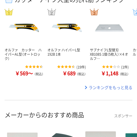
オルファ カッター ハ
オルファ ハイパーL型
サブナイフL型替刃
カ
イパーAL型（オートロッ
192B 1本
XB108S 1個（5枚入）×4 オ
ル
ク）
ルフ…
(
19件
)
(
1件
)
￥569～
￥689
￥1,148
（税込）
（税込）
（税込）
ランキングをもっと見る
メーカーからのおすすめ商品
スポンサー