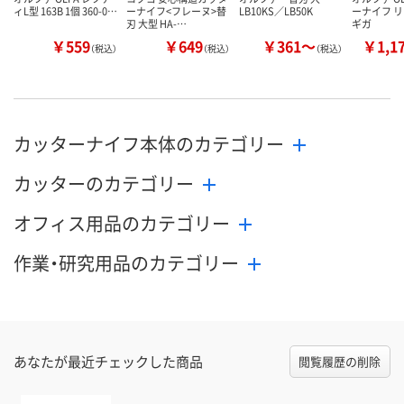
ィL型 163B 1個 360-0…
ーナイフ<フレーヌ>替
LB10KS／LB50K
ーナイフ リ
刃 大型 HA-…
ギガ
￥559
￥649
￥361～
￥1,1
（税込）
（税込）
（税込）
カッターナイフ本体のカテゴリー
カッターのカテゴリー
オフィス用品のカテゴリー
作業・研究用品のカテゴリー
あなたが最近チェックした商品
閲覧履歴の削除