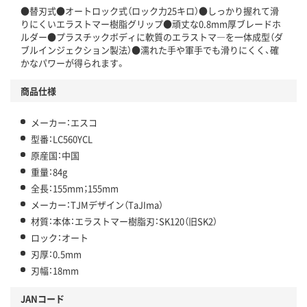
●替刃式●オートロック式（ロック力25キロ）●しっかり握れて滑
りにくいエラストマー樹脂グリップ●頑丈な0.8mm厚ブレードホ
ルダー●プラスチックボディに軟質のエラストマ―を一体成型（ダ
ブルインジェクション製法）●濡れた手や軍手でも滑りにくく、確
かなパワーが得られます。
商品仕様
メーカー：エスコ
型番：LC560YCL
原産国：中国
重量：84g
全長：155mm；155mm
メーカー：TJMデザイン（TaJIma）
材質：本体：エラストマー樹脂刃：SK120（旧SK2）
ロック：オート
刃厚：0.5mm
刃幅：18mm
JANコード