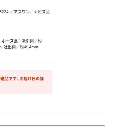
8224
／アズワン／ナビス品
／
ホース長
吸引側／約
m、吐出側／約Φ14mm
送品です。お届け日の詳