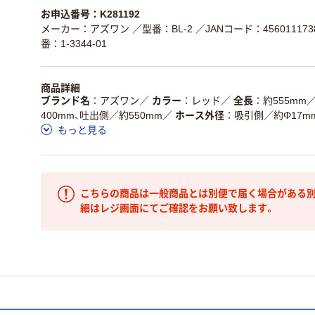
お申込番号：K281192
メーカー：アズワン
／型番：BL-2
／JANコード：456011173
番：1-3344-01
商品詳細
ブランド名
アズワン
／
カラー
レッド
／
全長
約555mm
400mm、吐出側／約550mm
／
ホース外径
吸引側／約Φ17m
もっと見る
こちらの商品は一般商品とは別便で届く場合がある別
細はレジ画面にてご確認をお願い致します。