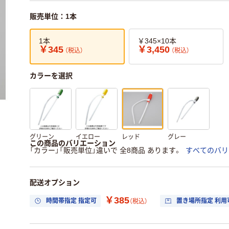
販売単位：1本
1本
￥345×10本
￥345
￥3,450
（税込）
（税込）
カラーを選択
グリーン
イエロー
レッド
グレー
この商品のバリエーション
「カラー」「販売単位」違いで 全8商品 あります。
すべてのバリ
配送オプション
￥385
時間帯指定 指定可
置き場所指定 利用
（税込）