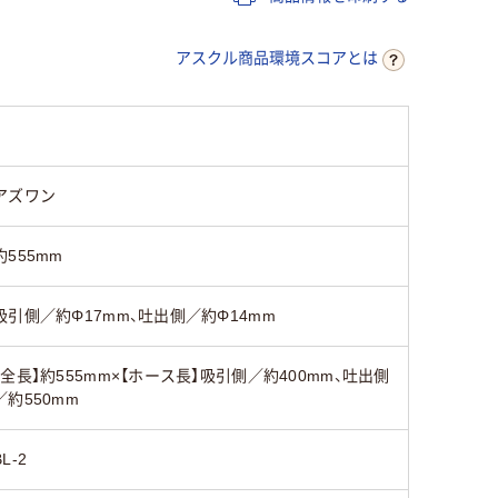
アスクル商品環境スコアとは
アズワン
約555mm
吸引側／約Φ17mm、吐出側／約Φ14mm
【全長】約555mm×【ホース長】吸引側／約400mm、吐出側
／約550mm
BL-2