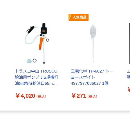
人気商品
ン
トラスコ中山 TRUSCO
三宅化学 TP-6027 トー
給油用ポンプ JIS規格灯
ヨースポイト
動
油缶対応(給油口65mm
4977977036027 1個
用アダプター付)
￥4,020
￥271
PKP5065 1本 195-5365
（税込）
（税込）