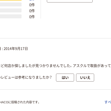
0件
0件
0件
 :
2014年9月17日
など何店か探しましたが見つかりませんでした。アスクルで取扱があって
はい
いいえ
のレビューは参考になりましたか？
す
OHACOに投稿された内容です。