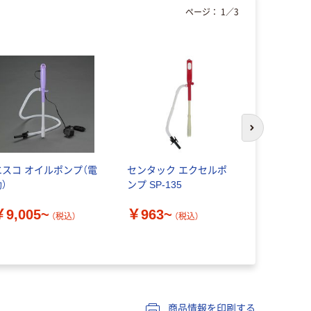
ページ：
1
／
3
次のスライド
エスコ オイルポンプ（電
センタック エクセルポ
エスコ オ
）
ンプ SP-135
用 汚物用 
￥9,005~
￥963~
￥26,03
（税込）
（税込）
商品情報を印刷する