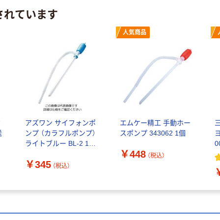
されています
人気商品
動
アズワン サイフォンポ
エムケー精工 手動ホー
三
送
ンプ （カラフルポンプ）
スポンプ 343062 1個
ライトブルー BL-2 1本
0
￥448
1-3344-04（直送品）
（税込）
￥345
（税込）