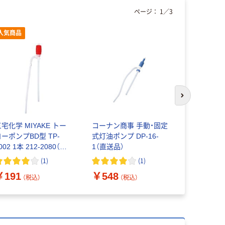
ページ：
1
／
3
人気商品
次のスライド
宅化学 MIYAKE トー
コーナン商事 手動・固定
アズワン 
ヨーポンプBD型 TP-
式灯油ポンプ DP-16-
ン
002 1本 212-2080（直
1（直送品）
送品）
(
1
)
(
1
)
￥513~
￥191
￥548
（税込）
（税込）