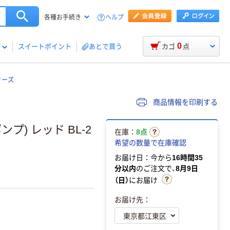
ヘルプ
各種お手続き
0
スイートポイント
あとで買う
カゴ
点
リーズ
商品情報を印刷する
プ) レッド BL-2
在庫：
8点
希望の数量で在庫確認
お届け日：今から
16時間35
分以内
のご注文で、
8月9日
（日）
にお届け
お届け先：