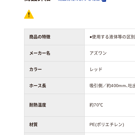
商品の特徴
●使用する液体等の区別
メーカー名
アズワン
カラー
レッド
ホース長
吸引側／約400mm、吐
耐熱温度
約70℃
材質
PE(ポリエチレン)