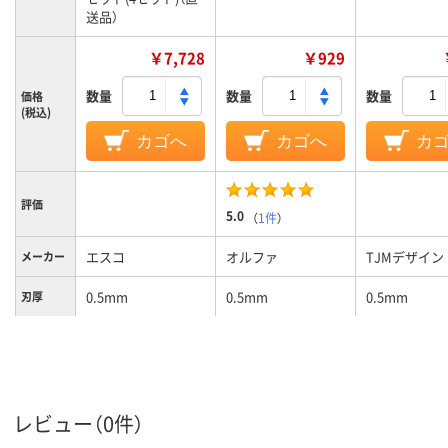
送品）
￥7,728
￥929
数量
数量
数量
価格
(税込)
カゴへ
カゴへ
カ
評価
5.0
（
1件
）
エスコ
オルファ
TJMデザイン
メーカー
0.5mm
0.5mm
0.5mm
刃厚
レビュー（0件）