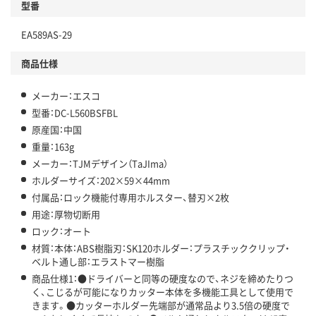
型番
EA589AS-29
商品仕様
メーカー：エスコ
型番：DC-L560BSFBL
原産国：中国
重量：163g
メーカー：TJMデザイン（TaJIma）
ホルダーサイズ：202×59×44mm
付属品：ロック機能付専用ホルスター、替刃×2枚
用途：厚物切断用
ロック：オート
材質：本体：ABS樹脂刃：SK120ホルダー：プラスチッククリップ・
ベルト通し部：エラストマー樹脂
商品仕様1：●ドライバーと同等の硬度なので、ネジを締めたりつ
く、こじるが可能になりカッター本体を多機能工具として使用で
きます。●カッターホルダー先端部が通常品より3.5倍の硬度で