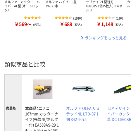
オルファ カッター ハ
オルファ ハイパーL型
サブナイフL型替刃
カ
イパーAL型（オートロッ
192B 1本
XB108S 1個（5枚入）×4 オ
ル
ク）
ルフ…
(
19件
)
(
1件
)
￥569～
￥689
￥1,148
（税込）
（税込）
（税込）
ランキングをもっと見る
類似商品と比較
本商品：
エスコ
オルファ OLFA リミ
TJMデザイン
商品名
167mm カッターナ
テッドNL LTD-07 1
イバーカッター
イフ(先端爪/ホルダ
個 342-9075
黒 DC-L560B
ー付) EA589AS-29 1
セット(4セット)（直