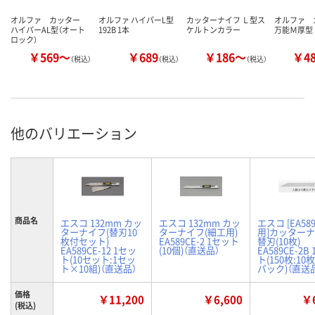
オルファ カッター
オルファ ハイパーL型
カッターナイフ Ｌ型ス
オルファ
ハイパーAL型（オート
192B 1本
ケルトンカラー
万能Ｍ厚型
ロック）
￥569～
￥689
￥186～
￥4
（税込）
（税込）
（税込）
他のバリエーション
商品名
エスコ 132mm カッ
エスコ 132mm カッ
エスコ [EA58
ターナイフ(替刃10
ターナイフ(細工用)
用]カッター
枚付セット)
EA589CE-2 1セット
替刃(10枚)
EA589CE-12 1セッ
(10個)（直送品）
EA589CE-2B
ト(10セット:1セッ
ト(150枚:10
ト×10組)（直送品）
パック)（直送
価格
￥11,200
￥6,600
￥6
(税込)