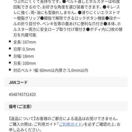
つぶれにくくて長持ちです。●ベルト通しとホルスターは45度
回転できるので、お好きな角度を選び装着できます。●キレ・ス
レに強く、雨・油にも型崩れしません。●滑りにくいエラストマ
ー樹脂グリップ●親指で解除できるロックボタン機能●段ボー
ルの折り目付や、ペンキ缶等の蓋あけに便利な爪付き●本体、ホ
ルスター両方に安全ロープ取り付け環付き●ボディ内に2枚の替
刃を内蔵可能
全長：167mm
刃厚：0.5mm
刃幅：18mm
刃長：100mm
対応ベルト：幅：60mm以内厚さ：5.0mm以内
JANコード
4548745751420
備考（ご注意）
【返品について】お客様のご都合による返品はお受けできません。
ご購入の際は、ご利用ガイド「
ご利用ガイド
」を必ずご確認の上、お
申し込みください。