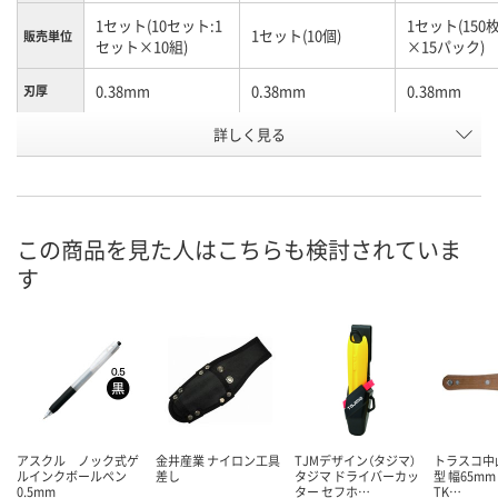
1セット(10セット:1
1セット(150枚
1セット(10個)
販売単位
セット×10組)
×15パック)
0.38mm
0.38mm
0.38mm
刃厚
詳しく見る
9mm
9mm
9mm
刃幅
132mm
132mm
74mm
全長
お申込番
U594400
HP16343
U592159
号
この商品を見た人はこちらも検討されていま
す
わずか
あり
在庫
8月24日（月）まで
8月24日（月）
お届け日
数量
数量
在庫切れです
（次回入荷日未定）
カゴへ
カ
アスクル ノック式ゲ
金井産業 ナイロン工具
TJMデザイン（タジマ）
トラスコ中山
ルインクボールペン
差し
タジマ ドライバーカッ
型 幅65mm
0.5mm
ター セフホ…
TK…