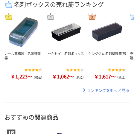
名刺ボックスの売れ筋ランキング
カール事務器 名刺整理
セキセイ 名刺ボックス
キングジム 名刺整理箱 75
ラ
器
箱
￥1,223～
￥1,062～
￥1,617～
（税込）
（税込）
（税込）
ランキングをもっと見る
おすすめの関連商品