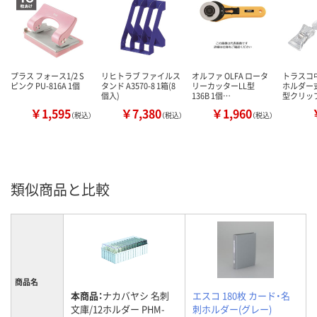
プラス フォース1/2 S
リヒトラブ ファイルス
オルファ OLFA ロータ
トラスコ中
ピンク PU-816A 1個
タンド A3570-8 1箱(8
リーカッターLL型
ホルダー
個入)
136B 1個…
型クリッ
￥1,595
￥7,380
￥1,960
（税込）
（税込）
（税込）
類似商品と比較
商品名
本商品：
ナカバヤシ 名刺
エスコ 180枚 カード・名
文庫/12ホルダー PHM-
刺ホルダー(グレー)