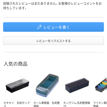
投稿されたレビューはまだありません。お客様のレビューコメントをお
待ちしています。
レビューを書く
レビューをリクエストする
人気の商品
セキセイ 名刺ボック
カール事務器 名刺整
キングジム 名刺整理箱
ライオン事
ス
理器
75
理箱