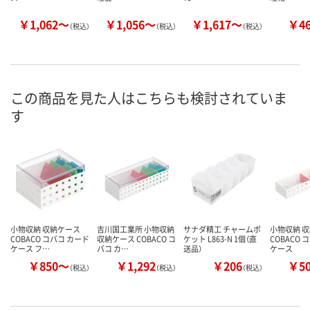
￥1,062～
￥1,056～
￥1,617～
￥4
（税込）
（税込）
（税込）
この商品を見た人はこちらも検討されていま
す
小物収納 収納ケース
吉川国工業所 小物収納
サナダ精工 チャームポ
小物収納 
COBACO コバコ カード
収納ケース COBACO コ
ケット L863-N 1個（直
COBACO 
ケース フ…
バコ カ…
送品）
ケース
￥850～
￥1,292
￥206
￥5
（税込）
（税込）
（税込）