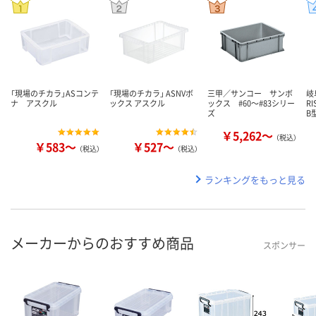
「現場のチカラ」ASコンテ
「現場のチカラ」 ASNVボ
三甲／サンコー サンボ
岐
ナ アスクル
ックス アスクル
ックス #60～#83シリー
R
ズ
B
￥5,262～
（税込）
￥583～
￥527～
（税込）
（税込）
ランキングをもっと見る
メーカーからのおすすめ商品
スポンサー