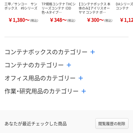
三甲／サンコー サン
TP規格コンテナ THCシ
【コンテナボックス 本
DAシリーズ
ボックス #9シリーズ
リーズコンテナ （OD
体のみ】アイリスオー
コンテナ
カゴへ
カゴへ
カ
色・Aタイプ…
ヤマ コンテナ ボ…
￥1,380～
￥348～
￥300～
￥1,1
（税込）
（税込）
（税込）
コンテナボックスのカテゴリー
コンテナのカテゴリー
オフィス用品のカテゴリー
作業・研究用品のカテゴリー
あなたが最近チェックした商品
閲覧履歴の削除