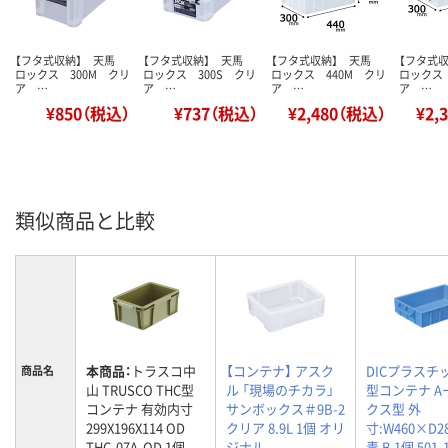
【フタ式収納】 天馬
【フタ式収納】 天馬
【フタ式収納】 天馬
【フタ式
ロックス 300M クリ
ロックス 300S クリ
ロックス 440M クリ
ロックス 
ア …
ア …
ア …
ア …
¥850（税込）
¥737（税込）
¥2,480（税込）
¥2,
類似商品と比較
本商品：
トラスコ中
【コンテナ】 アスク
DICプラスチック
商品名
山 TRUSCO THC型
ル 「現場のチカラ」
型コンテナ A
コンテナ 有効内寸
サンボックス＃9B-2
クス型 外
299X196X114 OD
クリア 8.9L 1個 オリ
寸:W460×D2
THC-07A-OD 1個
ジナル
青 B 1個 501-