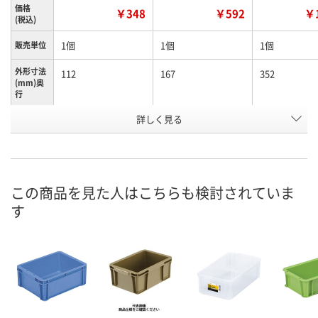
価格
￥348
￥592
￥1
(税込)
1個
1個
1個
販売単位
外形寸法
112
167
352
(mm)奥
行
有効内寸
詳しく見る
76
96
115
(mm)高
さ
外形寸法
80
100
120
(mm)高
さ
この商品を見た人はこちらも検討されていま
す
お申込番
K798873
K798895
K798922
号
あり
あり
あり
在庫
8月12日（水）
8月12日（水）
8月12日（水）
お届け日
数量
数量
数量