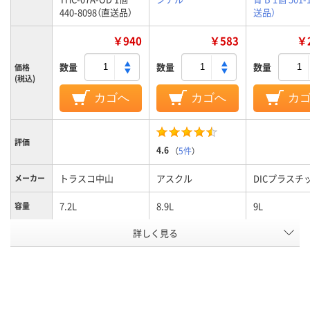
440-8098（直送品）
送品）
￥940
￥583
￥2
数量
数量
数量
価格
(税込)
カゴへ
カゴへ
カ
評価
4.6
（
5件
）
トラスコ中山
アスクル
DICプラスチ
メーカー
7.2L
8.9L
9L
容量
アスクル
詳しく見る
商品環境
95
スコア