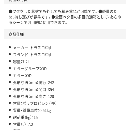
●フタをした状態でも外しても積み重ねが可能です。●軽量のた
め、持ち運びが容易です。●全面ベタ目の多目的通箱として、あらゆ
るシーンで汎用的に使用できます。
商品仕様
メーカー：トラスコ中山
ブランド：トラスコ中山
容量：7.2L
カラーグループ：OD
カラー：OD
外形寸法（mm）奥行：242
外形寸法（mm）間口：354
外形寸法（mm）高さ：120
材質：ポリプロピレン（PP）
質量・質量単位：0.51kg
耐荷重（kg）：15
容量（L）：7.2