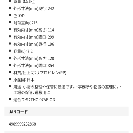
質量：0.51kg
外形寸法(mm)奥行：242
色：OD
耐荷重(kg)：15
有効内寸(mm)高さ：114
有効内寸(mm)間口：299
有効内寸(mm)奥行：196
容量(L)：7.2
外形寸法(mm)高さ：120
外形寸法(mm)間口：354
材質/仕上：ポリプロピレン(PP)
原産国：日本
用途：小物の整理や保管に最適です。・事務所や物置の整理に。・
工場の保管、運搬用に
適合フタ：THC-07AF-OD
JANコード
4989999232868