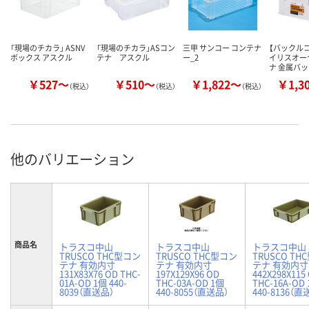
「現場のチカラ」 ASNV
「現場のチカラ」ASコン
三甲 サンコー コンテナ
【バックル
ボックス アスクル
テナ アスクル
ー_2
イリスオー
ナ 金属バ
￥527～
￥510～
￥1,822～
￥1,3
（税込）
（税込）
（税込）
他のバリエーション
商品名
トラスコ中山
トラスコ中山
トラスコ中山
TRUSCO THC型コン
TRUSCO THC型コン
TRUSCO TH
テナ 有効内寸
テナ 有効内寸
テナ 有効内寸
131X83X76 OD THC-
197X129X96 OD
442X298X115
01A-OD 1個 440-
THC-03A-OD 1個
THC-16A-OD
8039（直送品）
440-8055（直送品）
440-8136（直