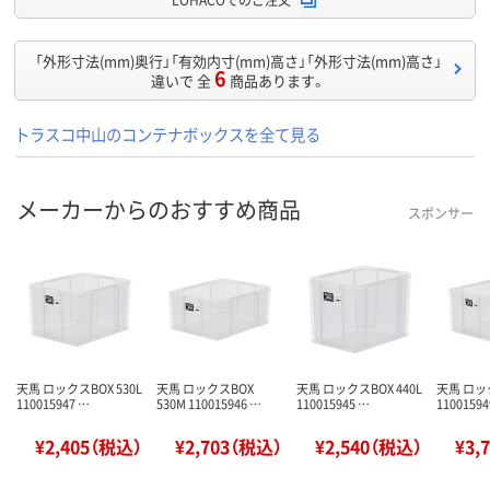
「外形寸法(mm)奥行」「有効内寸(mm)高さ」「外形寸法(mm)高さ」
6
違いで 全
商品あります。
トラスコ中山のコンテナボックスを全て見る
メーカーからのおすすめ商品
スポンサー
天馬 ロックスBOX 530L
天馬 ロックスBOX
天馬 ロックスBOX 440L
天馬 ロック
110015947 …
530M 110015946 …
110015945 …
11001594
¥2,405（税込）
¥2,703（税込）
¥2,540（税込）
¥3,