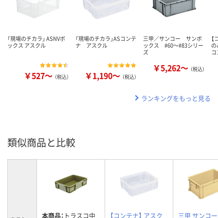
「現場のチカラ」 ASNVボ
「現場のチカラ」ASコンテ
三甲／サンコー サンボ
【
ックス アスクル
ナ アスクル
ックス #60～#83シリー
の
ズ
コ
￥5,262～
（税込）
￥527～
￥1,190～
（税込）
（税込）
ランキングをもっと見る
類似商品と比較
本商品：
トラスコ中
【コンテナ】 アスク
三甲 サンコー