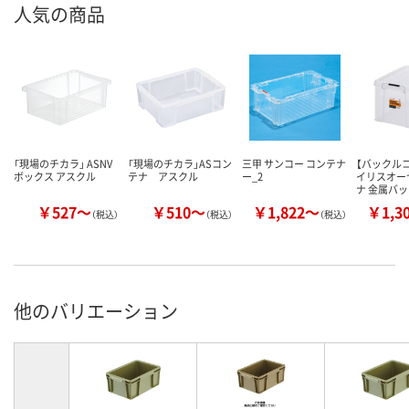
人気の商品
「現場のチカラ」 ASNV
「現場のチカラ」ASコン
三甲 サンコー コンテナ
【バックル
ボックス アスクル
テナ アスクル
ー_2
イリスオー
ナ 金属バ
￥527～
￥510～
￥1,822～
￥1,3
（税込）
（税込）
（税込）
他のバリエーション