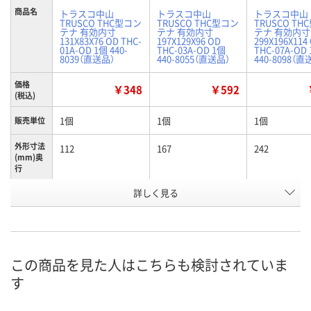
商品名
トラスコ中山
トラスコ中山
トラスコ中山
TRUSCO THC型コン
TRUSCO THC型コン
TRUSCO TH
テナ 有効内寸
テナ 有効内寸
テナ 有効内寸
131X83X76 OD THC-
197X129X96 OD
299X196X114
01A-OD 1個 440-
THC-03A-OD 1個
THC-07A-OD
8039（直送品）
440-8055（直送品）
440-8098（直
価格
￥348
￥592
(税込)
1個
1個
1個
販売単位
外形寸法
112
167
242
(mm)奥
行
有効内寸
詳しく見る
76
96
114
(mm)高
さ
外形寸法
80
100
120
(mm)高
さ
この商品を見た人はこちらも検討されていま
す
お申込番
K798873
K798895
K798804
号