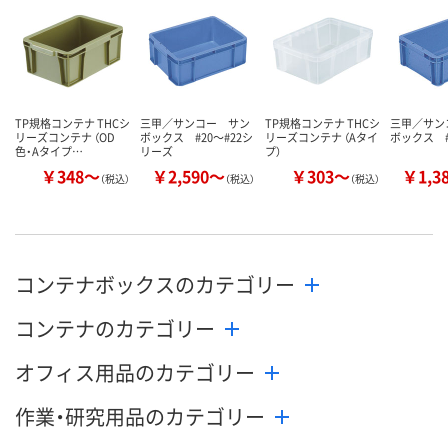
あり
あり
あり
在庫
8月7日（金）
8月7日（金）
8月7日（金）
お届け日
数量
数量
数量
TP規格コンテナ THCシ
三甲／サンコー サン
TP規格コンテナ THCシ
三甲／サン
リーズコンテナ （OD
ボックス #20～#22シ
リーズコンテナ （Aタイ
ボックス 
カゴへ
カゴへ
カ
色・Aタイプ…
リーズ
プ）
￥348～
￥2,590～
￥303～
￥1,3
（税込）
（税込）
（税込）
コンテナボックスのカテゴリー
コンテナのカテゴリー
オフィス用品のカテゴリー
作業・研究用品のカテゴリー