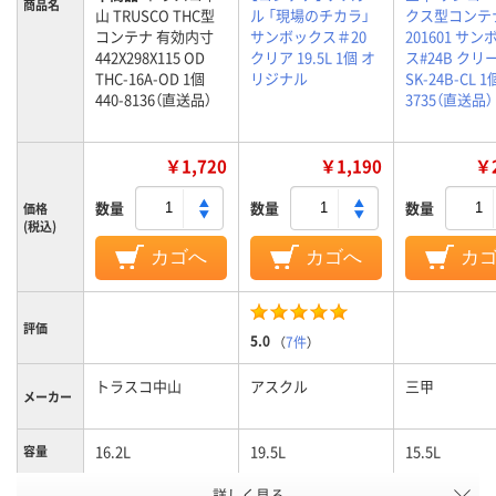
商品名
山 TRUSCO THC型
ル 「現場のチカラ」
クス型コンテ
コンテナ 有効内寸
サンボックス＃20
201601 サ
442X298X115 OD
クリア 19.5L 1個 オ
ス#24B クリ
THC-16A-OD 1個
リジナル
SK-24B-CL 1個
440-8136（直送品）
3735（直送品）
￥1,720
￥1,190
￥2
数量
数量
数量
価格
(税込)
カゴへ
カゴへ
カ
評価
5.0
（
7件
）
トラスコ中山
アスクル
三甲
メーカー
16.2L
19.5L
15.5L
容量
アスクル
詳しく見る